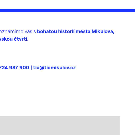
 Seznámíme vás s
bohatou historií města Mikulova,
skou čtvrtí
.
 724 987 900 | tic@ticmikulov.cz