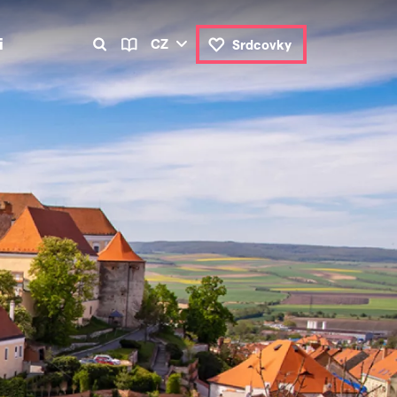
i
CZ
Srdcovky