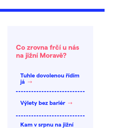
Co zrovna frčí u nás
na jižní Moravě?
Tuhle dovolenou řídím
já
Výlety bez bariér
Kam v srpnu na jižní