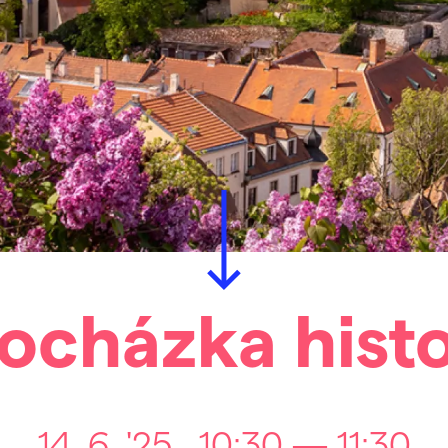
ocházka histo
14. 6. '25
10:30 — 11:30