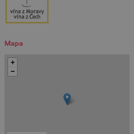
Mapa
+
−