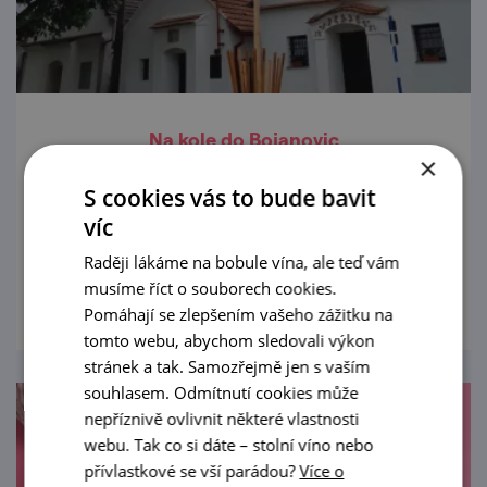
Na kole do Bojanovic
×
12. 6. — 13. 9. '26
S cookies vás to bude bavit
víc
Tož, stavte sa všecí na pohárek!
Raději lákáme na bobule vína, ale teď vám
prohlédnout
musíme říct o souborech cookies.
Pomáhají se zlepšením vašeho zážitku na
tomto webu, abychom sledovali výkon
stránek a tak. Samozřejmě jen s vaším
souhlasem. Odmítnutí cookies může
nepříznivě ovlivnit některé vlastnosti
webu. Tak co si dáte – stolní víno nebo
přívlastkové se vší parádou?
Více o