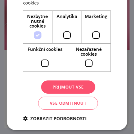
cookies
Nezbytně
Analytika
Marketing
nutné
cookies
Funkční cookies
Nezařazené
cookies
Pěnová mega party (Dubňany)
7. 8. '26
PŘIJMOUT VŠE
Přijďte do přírodního areálu v Dubňanech na
největší letní párty široko daleko.
VŠE ODMÍTNOUT
prohlédnout
ZOBRAZIT PODROBNOSTI