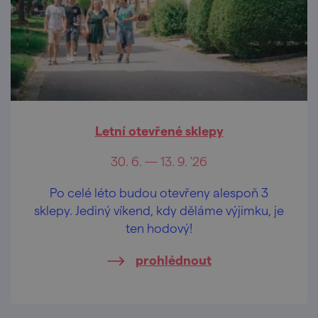
Letní otevřené sklepy
30. 6. — 13. 9. '26
Po celé léto budou otevřeny alespoň 3
sklepy. Jediný víkend, kdy děláme výjimku, je
ten hodový!
prohlédnout