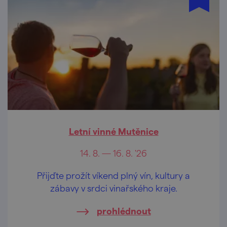
Letní vinné Mutěnice
14. 8. — 16. 8. '26
Přijďte prožít víkend plný vín, kultury a
zábavy v srdci vinařského kraje.
prohlédnout