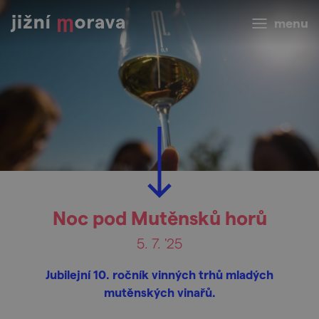
menu
Noc pod Mutěnsků horů
5. 7. '25
Jubilejní 10. ročník vinných trhů mladých
mutěnských vinařů.