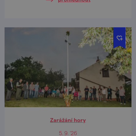
Zarážání hory
5. 9. '26