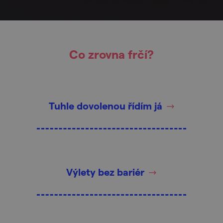
Co zrovna frčí?
Tuhle dovolenou řídím já
Výlety bez bariér