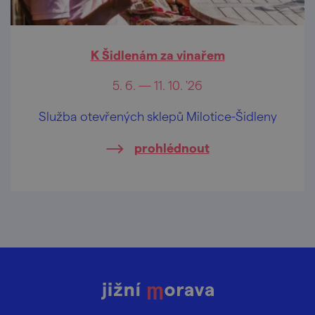
K Šidlenám za vinařem
5. 6. — 11. 10. '26
Služba otevřených sklepů Milotice-Šidleny
prohlédnout