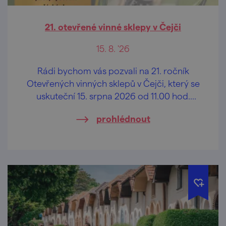
21. otevřené vinné sklepy v Čejči
15. 8. '26
Rádi bychom vás pozvali na 21. ročník
Otevřených vinných sklepů v Čejči, který se
uskuteční 15. srpna 2026 od 11.00 hod.
tradičně v areálu vinných sklepů ,,Pod
prohlédnout
Búdama".