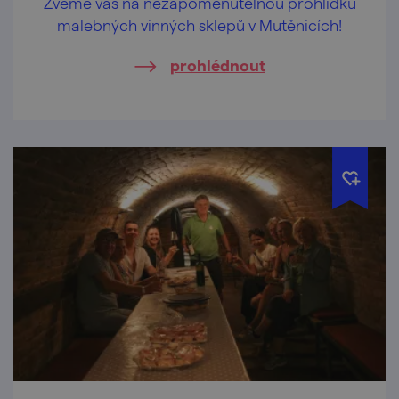
Zveme vás na nezapomenutelnou prohlídku
malebných vinných sklepů v Mutěnicích!
prohlédnout