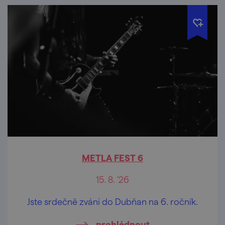
METLA FEST 6
15. 8. '26
Jste srdečně zváni do Dubňan na 6. ročník.
prohlédnout