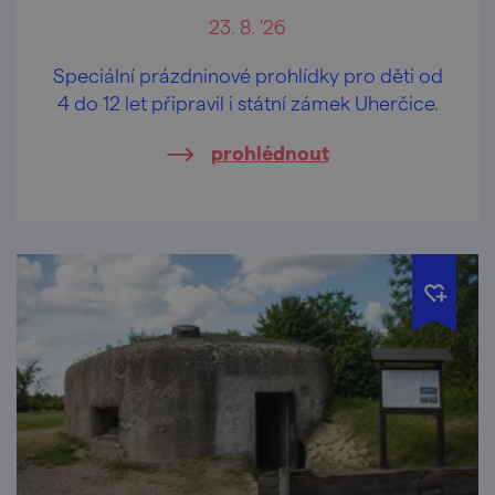
23. 8. '26
Speciální prázdninové prohlídky pro děti od
4 do 12 let připravil i státní zámek Uherčice.
prohlédnout