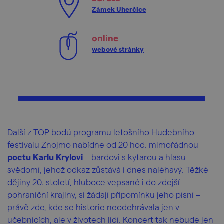
Zámek Uherčice
online
webové stránky
Další z TOP bodů programu letošního Hudebního
festivalu Znojmo nabídne od 20 hod. mimořádnou
poctu Karlu Krylovi
– bardovi s kytarou a hlasu
svědomí, jehož odkaz zůstává i dnes naléhavý. Těžké
dějiny 20. století, hluboce vepsané i do zdejší
pohraniční krajiny, si žádají připomínku jeho písní –
právě zde, kde se historie neodehrávala jen v
učebnicích, ale v životech lidí. Koncert tak nebude jen