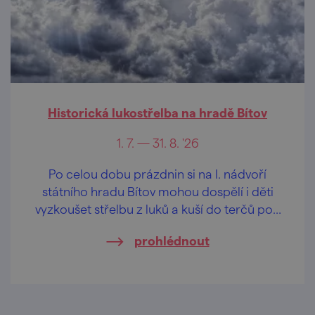
Historická lukostřelba na hradě Bítov
1. 7. — 31. 8. '26
Po celou dobu prázdnin si na I. nádvoří
státního hradu Bítov mohou dospělí i děti
vyzkoušet střelbu z luků a kuší do terčů pod
vedením zkušených střelců.
prohlédnout