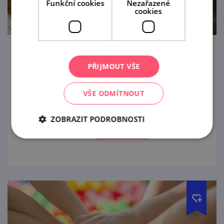
Funkční cookies
Nezařazené
cookies
Dětské prohlídky zámku Uherčice
PŘIJMOUT VŠE
12. 8. '26
VŠE ODMÍTNOUT
Speciální prázdninové prohlídky pro děti od
4 do 12 let připravil i státní zámek Uherčice.
ZOBRAZIT PODROBNOSTI
prohlédnout