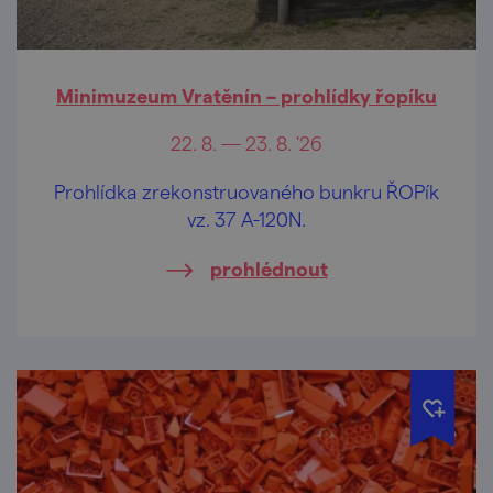
Minimuzeum Vratěnín – prohlídky řopíku
22. 8. — 23. 8. '26
Prohlídka zrekonstruovaného bunkru ŘOPík
vz. 37 A-120N.
prohlédnout