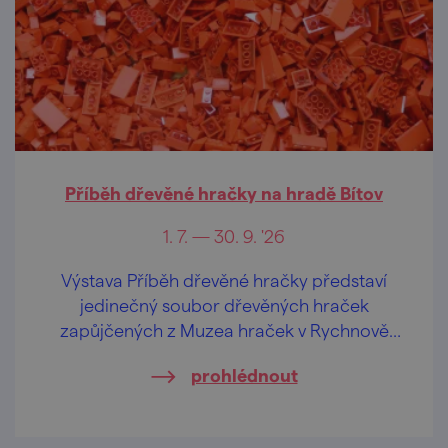
Příběh dřevěné hračky na hradě Bítov
1. 7. — 30. 9. '26
Výstava Příběh dřevěné hračky představí
jedinečný soubor dřevěných hraček
zapůjčených z Muzea hraček v Rychnově
nad Kněžnou.
prohlédnout