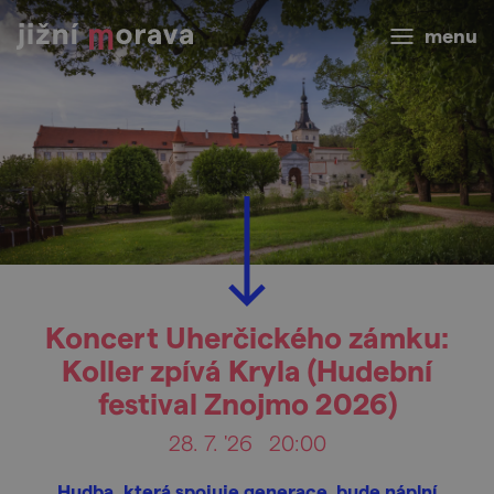
menu
Koncert Uherčického zámku:
Koller zpívá Kryla (Hudební
festival Znojmo 2026)
28. 7. '26
20:00
Hudba, která spojuje generace, bude náplní