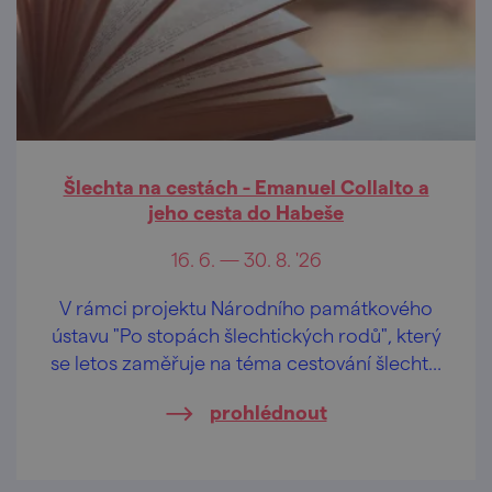
Šlechta na cestách - Emanuel Collalto a
jeho cesta do Habeše
16. 6. — 30. 8. '26
V rámci projektu Národního památkového
ústavu "Po stopách šlechtických rodů", který
se letos zaměřuje na téma cestování šlechty,
bude na I. prohlídkové trase Uherčického
prohlédnout
zámku vystavena kopie cestovatelského
deníku Emanuela knížete Collalto.