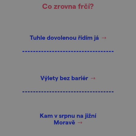
Co zrovna frčí?
Tuhle dovolenou řídím já
Výlety bez bariér
Kam v srpnu na jižní
Moravě