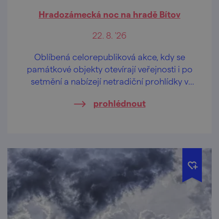
Hradozámecká noc na hradě Bítov
22. 8. '26
Oblíbená celorepubliková akce, kdy se
památkové objekty otevírají veřejnosti i po
setmění a nabízejí netradiční prohlídky v
pozdních večerních hodinách.
prohlédnout