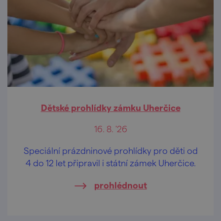
Dětské prohlídky zámku Uherčice
16. 8. '26
Speciální prázdninové prohlídky pro děti od
4 do 12 let připravil i státní zámek Uherčice.
prohlédnout