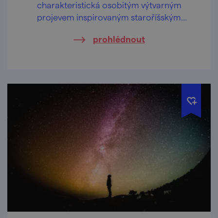
charakteristická osobitým výtvarným
projevem inspirovaným staroříšským
koloritem.
prohlédnout