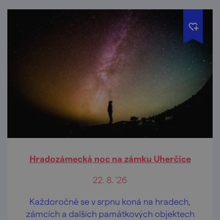
Hradozámecká noc na zámku Uherčice
22. 8. '26
Každoročně se v srpnu koná na hradech,
zámcích a dalších památkových objektech