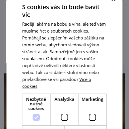
Dětské prohlídky zámku Uherčice
S cookies vás to bude bavit
víc
9. 8. '26
Raději lákáme na bobule vína, ale teď vám
Speciální prázdninové prohlídky pro děti od
musíme říct o souborech cookies.
4 do 12 let připravil i státní zámek Uherčice.
Pomáhají se zlepšením vašeho zážitku na
tomto webu, abychom sledovali výkon
prohlédnout
stránek a tak. Samozřejmě jen s vaším
souhlasem. Odmítnutí cookies může
nepříznivě ovlivnit některé vlastnosti
webu. Tak co si dáte – stolní víno nebo
přívlastkové se vší parádou?
Více o
cookies
Nezbytně
Analytika
Marketing
nutné
cookies