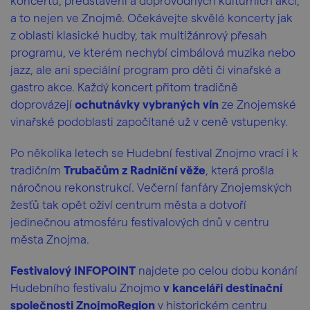
koncertů, představení a doprovodných kulturních akcí,
a to nejen ve Znojmě. Očekávejte skvělé koncerty jak
z oblasti klasické hudby, tak multižánrový přesah
programu, ve kterém nechybí cimbálová muzika nebo
jazz, ale ani speciální program pro děti či vinařské a
gastro akce. Každý koncert přitom tradičně
doprovázejí
ochutnávky vybraných vín
ze Znojemské
vinařské podoblasti započítané už v ceně vstupenky.
Po několika letech se Hudební festival Znojmo vrací i k
tradičním
Trubačům z Radniční věže
, která prošla
náročnou rekonstrukcí. Večerní fanfáry Znojemských
žesťů tak opět oživí centrum města a dotvoří
jedinečnou atmosféru festivalových dnů v centru
města Znojma.
Festivalový INFOPOINT
najdete po celou dobu konání
Hudebního festivalu Znojmo
v kanceláři destinační
společnosti ZnojmoRegion
v historickém centru