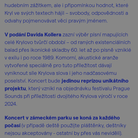
hudebním zážitkem, ale i připomínkou hodnot, které
Kryl ve svých textech hájil – svobody, odpovědnosti a
odvahy pojmenovávat věci pravým jménem.
V podání Davida Kollera
zazní výběr písní mapujících
celé Krylovo tvůrčí období – od raných existenciálních
balad přes ikonické skladby 60. let až po písně vzniklé
v exilu i po roce 1989. Komorní, akustické aranže
vytvořené speciálně pro tuto příležitost dávají
vyniknout síle Krylova slova i jeho nadčasovému
poselství. Koncert bude
jedinou reprízou unikátního
projektu
, který vznikl na objednávku festivalu Prague
Sounds při příležitosti dvojitého Krylova výročí v roce
2024.
Koncert v zámeckém parku se koná za každého
počasí
(v případě deště použijte pláštěnky, deštníky
nejsou akceptovány - ostatní by přes vás neviděli).