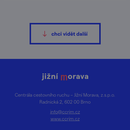
chci vidět další
Centrála cestovního ruchu – Jižní Morava, z.s.p.o.
Radnická 2, 602 00 Brno
info@ccrjm.cz
www.ccrjm.cz