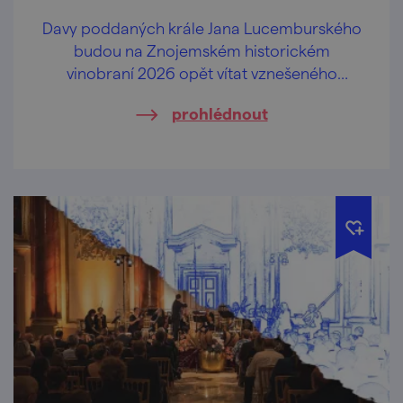
Davy poddaných krále Jana Lucemburského
budou na Znojemském historickém
vinobraní 2026 opět vítat vznešeného
panovníka krále Jana Lucemburského,
prohlédnout
oslavovat jiskřivé víno, lahodný burčák a
veselit se při hudbě v ulicích a mázhauzech.
Přijeďte prožít jedinečnou historickou
slavnost.