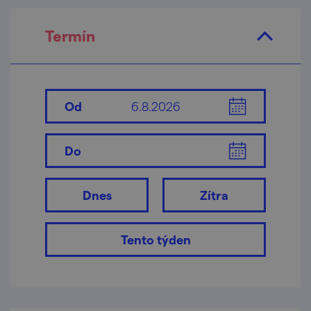
Termín
Od
Do
Dnes
Zítra
Tento týden