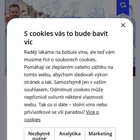
×
S cookies vás to bude bavit
víc
Raději lákáme na bobule vína, ale teď vám
musíme říct o souborech cookies.
Pomáhají se zlepšením vašeho zážitku na
tomto webu, abychom sledovali výkon
stránek a tak. Samozřejmě jen s vaším
Pálavské vinobraní
souhlasem. Odmítnutí cookies může
nepříznivě ovlivnit některé vlastnosti
11. 9. — 13. 9. '26
webu. Tak co si dáte – stolní víno nebo
přívlastkové se vší parádou?
Více o
Mikulov, město s vůní jihu, vás zve na
cookies
Pálavské vinobraní!
Nezbytně
Analytika
Marketing
prohlédnout
nutné