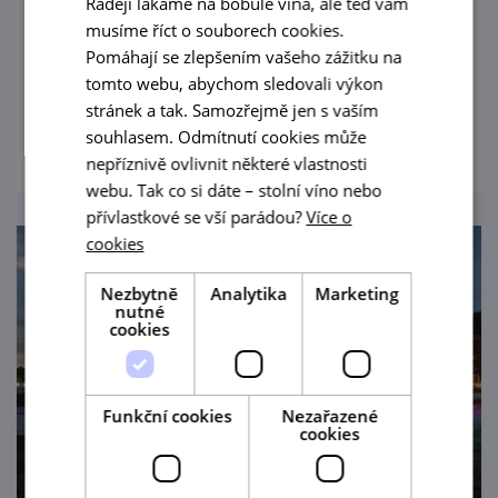
Raději lákáme na bobule vína, ale teď vám
Brněnská opera vstupuje do nové sezony s
musíme říct o souborech cookies.
pestrým programem, který potěší milovníky
Pomáhají se zlepšením vašeho zážitku na
klasiky i rodiny s dětmi.
tomto webu, abychom sledovali výkon
stránek a tak. Samozřejmě jen s vaším
prohlédnout
souhlasem. Odmítnutí cookies může
nepříznivě ovlivnit některé vlastnosti
webu. Tak co si dáte – stolní víno nebo
přívlastkové se vší parádou?
Více o
cookies
Nezbytně
Analytika
Marketing
nutné
cookies
Funkční cookies
Nezařazené
cookies