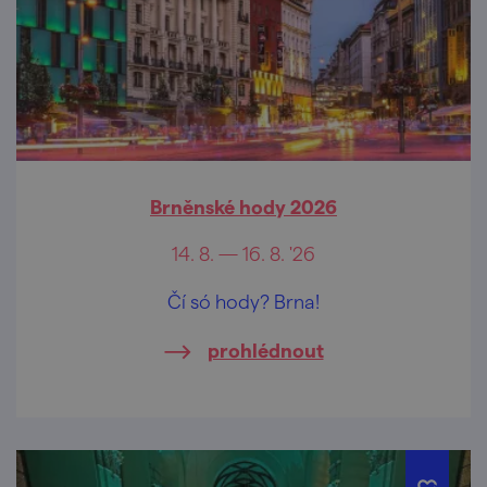
Brněnské hody 2026
14. 8. — 16. 8. '26
Čí só hody? Brna!
prohlédnout