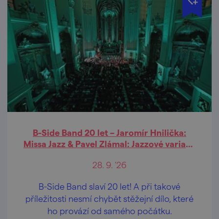
B-Side Band 20 let – Jaromír Hnilička:
Missa Jazz & Pavel Zlámal: Jazzové variace
na svatováclavský chorál
28. 9. '26
B-Side Band slaví 20 let! A při takové
příležitosti nesmí chybět stěžejní dílo, které
ho provází od samého počátku.