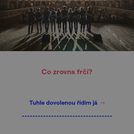
Co zrovna frčí?
Tuhle dovolenou řídím já