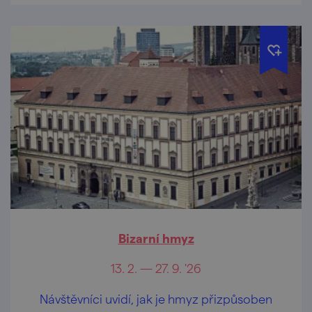
Bizarní hmyz
13. 2. — 27. 9. '26
Návštěvníci uvidí, jak je hmyz přizpůsoben