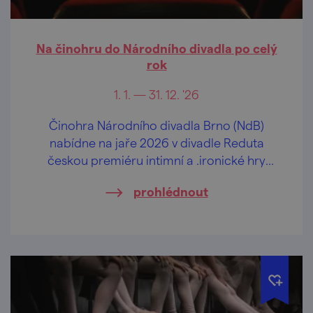
Na činohru do Národního divadla po celý
rok
1. 1. — 31. 12. '26
Činohra Národního divadla Brno (NdB)
nabídne na jaře 2026 v divadle Reduta
českou premiéru intimní a .ironické hry
changes německé dramatičky Maji Zade
prohlédnout