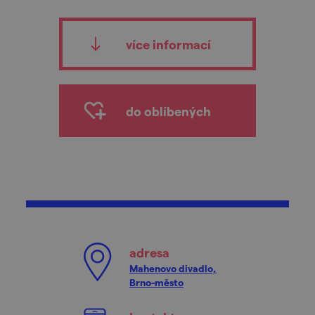
více informací
do oblíbených
adresa
Mahenovo divadlo,
Brno-město