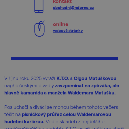
kontakt
obchodni@ndbrno.cz
online
webové stránky
V říjnu roku 2025 vyráží
K.T.O. s Olgou Matuškovou
napříč českými divadly
zavzpomínat na zpěváka, ale
hlavně kamaráda a manžela Waldemara Matušku.
Posluchači a diváci se mohou během tohoto večera
těšit na
písničkový průřez celou Waldemarovou
hudební kariérou.
Vedle skladeb z nejdelšího
a nejúspěšnějšího období s K.T.O. uslyší i některé starší