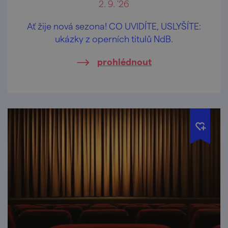
2. 9. '26
Ať žije nová sezona! CO UVIDÍTE, USLYŠÍTE:
ukázky z operních titulů NdB.
prohlédnout