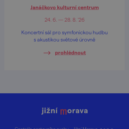
Janáčkovo kulturní centrum
24. 6. — 28. 8. '26
Koncertní sál pro symfonickou hudbu
s akustikou světové úrovně
prohlédnout
Centrála cestovního ruchu – Jižní Morava, z.s.p.o.