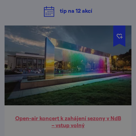
tip na
12
akcí
Open-air koncert k zahájení sezony v NdB
– vstup volný