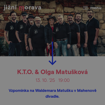
menu
K.T.O. & Olga Matušková
13. 10. '25
19:00
Vzpomínka na Waldemara Matušku v Mahenově
divadle.