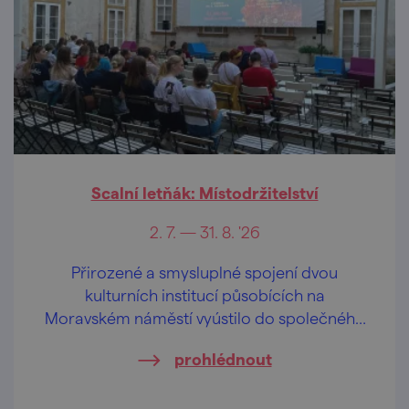
Scalní letňák: Místodržitelství
2. 7. — 31. 8. '26
Přirozené a smysluplné spojení dvou
kulturních institucí působících na
Moravském náměstí vyústilo do společného
projektu Scalního letňáku: Místodržitelství
prohlédnout