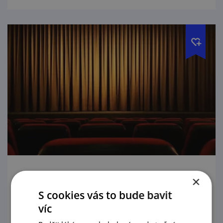
Na operu do Národního divadla po celý
×
rok
S cookies vás to bude bavit
víc
1. 1. — 31. 12. '26