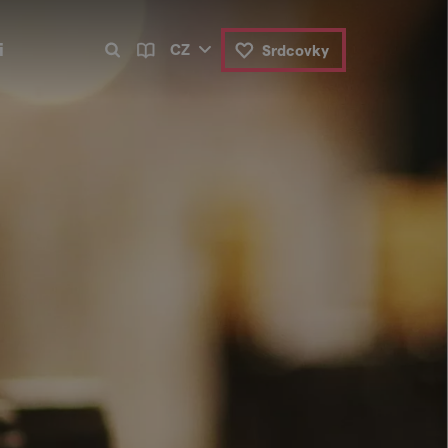
i
CZ
Srdcovky