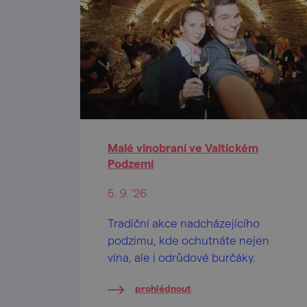
Malé vinobraní ve Valtickém
Podzemí
5. 9. '26
Tradiční akce nadcházejícího
podzimu, kde ochutnáte nejen
vína, ale i odrůdové burčáky.
prohlédnout