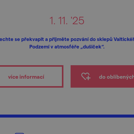
1. 11. '25
echte se překvapit a přijměte pozvání do sklepů Valtické
Podzemí v atmosféře „dušiček“.
více informací
do oblíbenýc