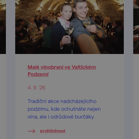
Malé vinobraní ve Valtickém
Podzemí
4. 9. '26
Tradiční akce nadcházejícího
podzimu, kde ochutnáte nejen
vína, ale i odrůdové burčáky.
prohlédnout