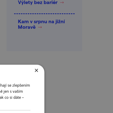
Výlety bez bariér
Kam v srpnu na jižní
Moravě
×
hají se zlepšením
ě jen s vaším
k co si dáte –