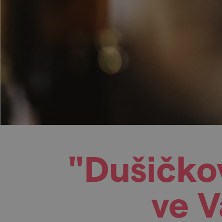
"Dušičko
ve 