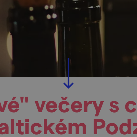
vé" večery s 
Valtickém Pod