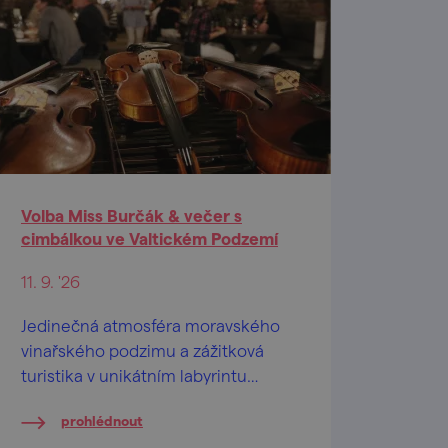
Volba Miss Burčák & večer s
cimbálkou ve Valtickém Podzemí
11. 9. '26
Jedinečná atmosféra moravského
vinařského podzimu a zážitková
turistika v unikátním labyrintu
historických vinných sklepů.
prohlédnout