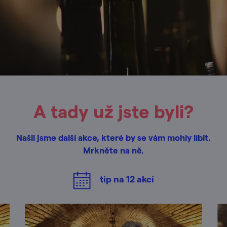
A tady už jste byli?
Našli jsme další akce, které by se vám mohly líbit.
Mrkněte na ně.
tip na
12
akcí