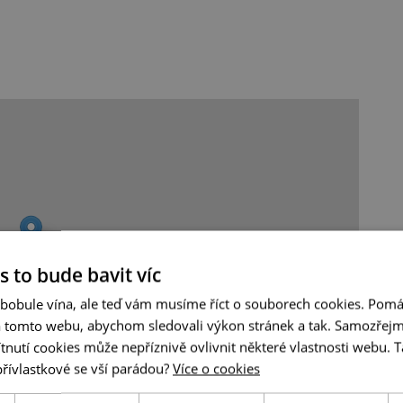
s to bude bavit víc
 bobule vína, ale teď vám musíme říct o souborech cookies. Pomá
a tomto webu, abychom sledovali výkon stránek a tak. Samozřejm
utí cookies může nepříznivě ovlivnit některé vlastnosti webu. Ta
přívlastkové se vší parádou?
Více o cookies
Leaflet
|
© Seznam.cz a.s. a další