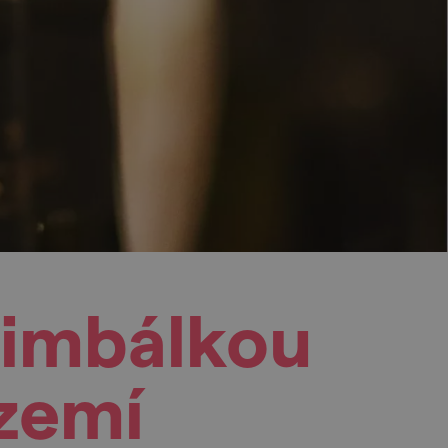
cimbálkou
zemí