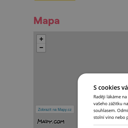
Mapa
+
−
S cookies vá
Raději lákáme na
vašeho zážitku n
Zobrazit na Mapy.cz
souhlasem. Odmítn
stolní víno nebo 