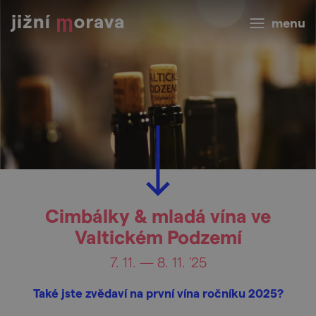
menu
Cimbálky & mladá vína ve
Valtickém Podzemí
7. 11. — 8. 11. '25
Také jste zvědaví na první vína ročníku 2025?