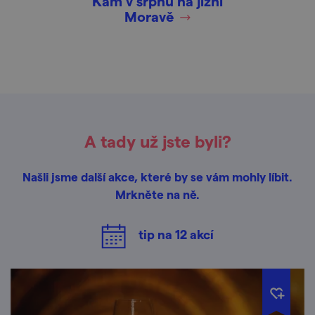
Kam v srpnu na jižní
Moravě
A tady už jste byli?
Našli jsme další akce, které by se vám mohly líbit.
Mrkněte na ně.
tip na
12
akcí