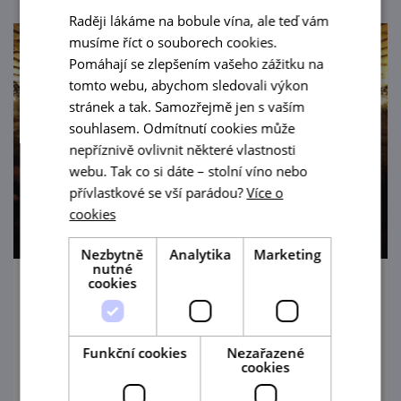
Raději lákáme na bobule vína, ale teď vám
musíme říct o souborech cookies.
Pomáhají se zlepšením vašeho zážitku na
tomto webu, abychom sledovali výkon
stránek a tak. Samozřejmě jen s vaším
souhlasem. Odmítnutí cookies může
nepříznivě ovlivnit některé vlastnosti
webu. Tak co si dáte – stolní víno nebo
přívlastkové se vší parádou?
Více o
cookies
Nezbytně
Analytika
Marketing
nutné
cookies
Malé vinobraní ve Valtickém Podzemí
5. 9. '26
Funkční cookies
Nezařazené
cookies
Tradiční akce nadcházejícího podzimu, kde
ochutnáte nejen vína, ale i odrůdové