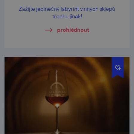
Zažijte jedinečný labyrint vinných sklepů
trochu jinak!
prohlédnout