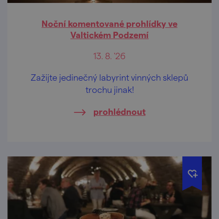
Noční komentované prohlídky ve
Valtickém Podzemí
13. 8. '26
Zažijte jedinečný labyrint vinných sklepů
trochu jinak!
prohlédnout