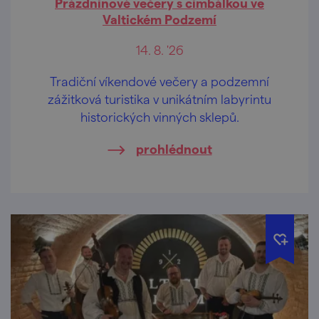
Prázdninové večery s cimbálkou ve
Valtickém Podzemí
14. 8. '26
Tradiční víkendové večery a podzemní
zážitková turistika v unikátním labyrintu
historických vinných sklepů.
prohlédnout