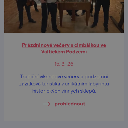
Prázdninové večery s cimbálkou ve
Valtickém Podzemí
15. 8. '26
Tradiční víkendové večery a podzemní
zážitková turistika v unikátním labyrintu
historických vinných sklepů.
prohlédnout