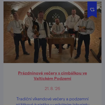
Prázdninové večery s cimbálkou ve
Valtickém Podzemí
21. 8. '26
Tradiční víkendové večery a podzemní
zážitková turistika v unikátním labyrintu