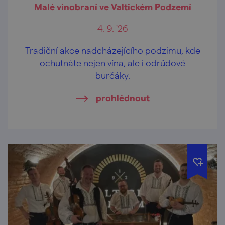
Malé vinobraní ve Valtickém Podzemí
4. 9. '26
Tradiční akce nadcházejícího podzimu, kde
ochutnáte nejen vína, ale i odrůdové
burčáky.
prohlédnout