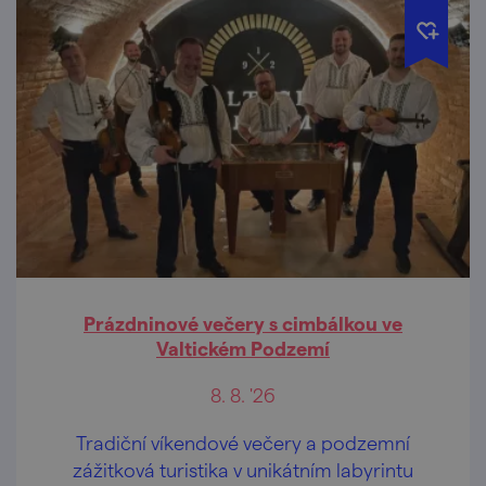
Prázdninové večery s cimbálkou ve
Valtickém Podzemí
8. 8. '26
Tradiční víkendové večery a podzemní
zážitková turistika v unikátním labyrintu