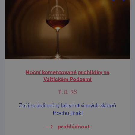
Noční komentované prohlídky ve
Valtickém Podzemí
11. 8. '26
Zažijte jedinečný labyrint vinných sklepů
trochu jinak!
prohlédnout