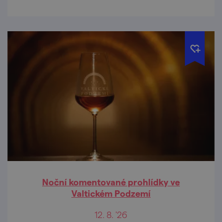
Noční komentované prohlídky ve
Valtickém Podzemí
12. 8. '26