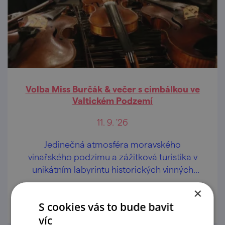
Volba Miss Burčák & večer s cimbálkou ve
Valtickém Podzemí
11. 9. '26
Jedinečná atmosféra moravského
vinařského podzimu a zážitková turistika v
unikátním labyrintu historických vinných
sklepů.
×
prohlédnout
S cookies vás to bude bavit
víc