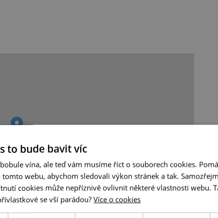
s to bude bavit víc
 bobule vína, ale teď vám musíme říct o souborech cookies. Pomá
a tomto webu, abychom sledovali výkon stránek a tak. Samozřejm
utí cookies může nepříznivě ovlivnit některé vlastnosti webu. Ta
přívlastkové se vší parádou?
Více o cookies
Leaflet
|
© Seznam.cz a.s. a další