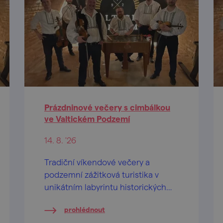
Prázdninové večery s cimbálkou
ve Valtickém Podzemí
14. 8. '26
Tradiční víkendové večery a
podzemní zážitková turistika v
unikátním labyrintu historických
vinných sklepů.
prohlédnout