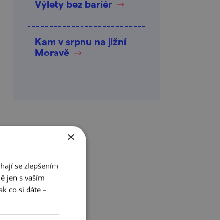
Výlety bez bariér
Kam v srpnu na jižní
Moravě
×
hají se zlepšením
ě jen s vaším
k co si dáte –