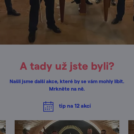
A tady už jste byli?
Našli jsme další akce, které by se vám mohly líbit.
Mrkněte na ně.
tip na
12
akcí