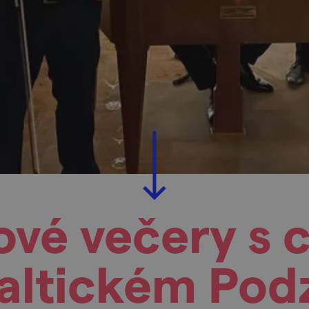
ové večery s 
Valtickém Pod