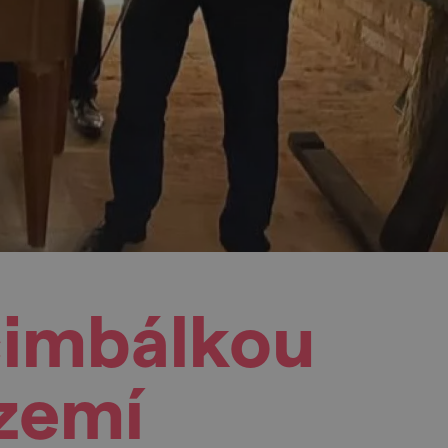
cimbálkou
zemí