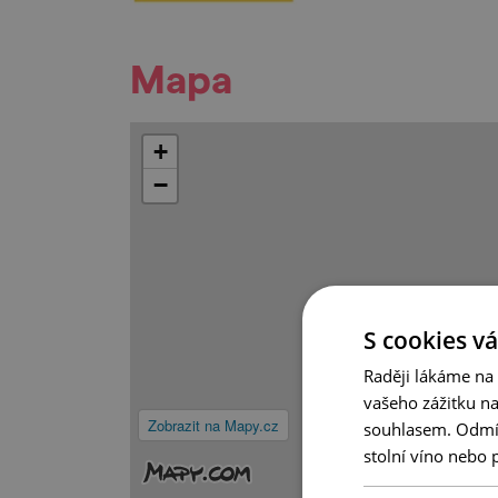
Mapa
+
−
S cookies vá
Raději lákáme na
vašeho zážitku n
Zobrazit na Mapy.cz
souhlasem. Odmítn
stolní víno nebo 