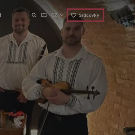
i
CZ
Srdcovky