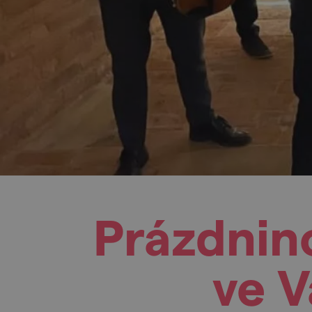
Prázdnin
ve 