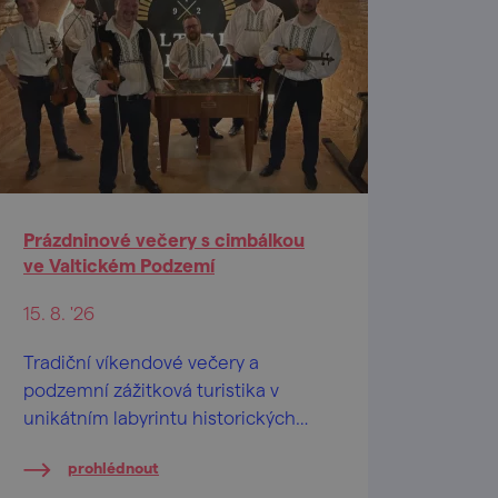
Prázdninové večery s cimbálkou
ve Valtickém Podzemí
15. 8. '26
Tradiční víkendové večery a
podzemní zážitková turistika v
unikátním labyrintu historických
vinných sklepů.
prohlédnout