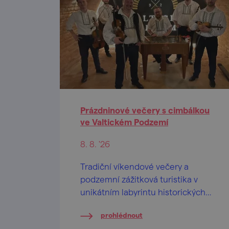
Prázdninové večery s cimbálkou
ve Valtickém Podzemí
8. 8. '26
Tradiční víkendové večery a
podzemní zážitková turistika v
unikátním labyrintu historických
vinných sklepů.
prohlédnout