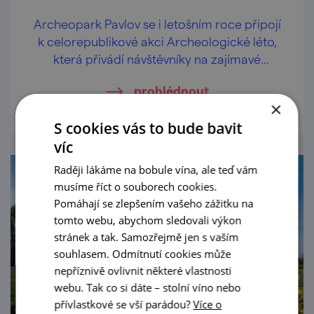
Archeopark Pavlov se i letošním roce připojí
k celorepublikové akci Archeologické léto,
která přivádí návštěvníky na zajímavé
archeologické lokality v doprovodu
prohlédnout
odborníků z archeologických ústavů, muzeí
×
a jiných institucí.
S cookies vás to bude bavit
víc
Raději lákáme na bobule vína, ale teď vám
musíme říct o souborech cookies.
Pomáhají se zlepšením vašeho zážitku na
tomto webu, abychom sledovali výkon
stránek a tak. Samozřejmě jen s vaším
souhlasem. Odmítnutí cookies může
nepříznivě ovlivnit některé vlastnosti
webu. Tak co si dáte – stolní víno nebo
přívlastkové se vší parádou?
Více o