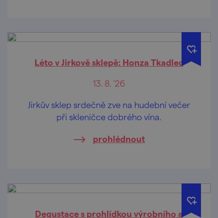
Léto v Jirkově sklepě: Honza Tkadlec
13. 8. '26
Jirkův sklep srdečně zve na hudební večer
při skleničce dobrého vína.
prohlédnout
Degustace s prohlídkou výrobního a