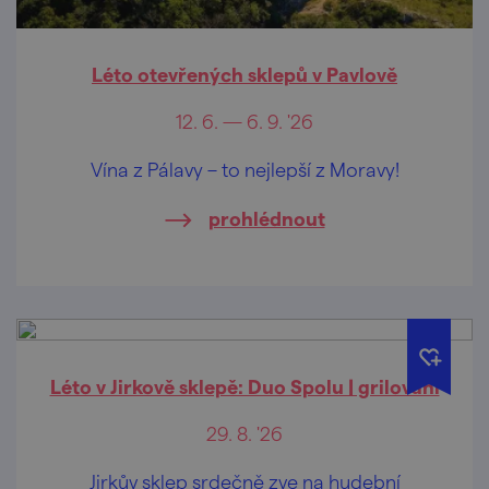
Léto otevřených sklepů v Pavlově
12. 6. — 6. 9. '26
Vína z Pálavy – to nejlepší z Moravy!
prohlédnout
Léto v Jirkově sklepě: Duo Spolu | grilování
29. 8. '26
Jirkův sklep srdečně zve na hudební