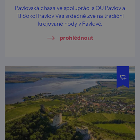
Pavlovská chasa ve spolupráci s OÚ Pavlov a
TJ Sokol Pavlov Vás srdečně zve na tradiční
krojované hody v Pavlově.
prohlédnout