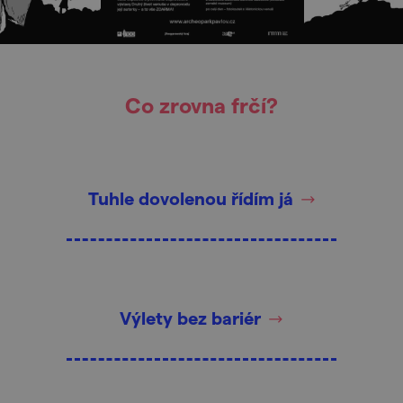
Co zrovna frčí?
Tuhle dovolenou řídím já
Výlety bez bariér