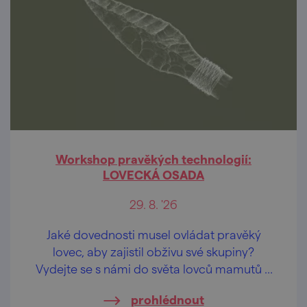
Workshop pravěkých technologií:
LOVECKÁ OSADA
29. 8. '26
Jaké dovednosti musel ovládat pravěký
lovec, aby zajistil obživu své skupiny?
Vydejte se s námi do světa lovců mamutů a
poznejte technologie, které rozhodovaly o
prohlédnout
přežití našich předků.