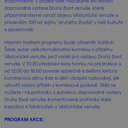
srozumitelně. V pozadí však nezůstane ani letošní
doprovodná výstava Druhý život venuše, která
připomíná slavné výročí objevu Věstonické venuše a
především 100 let jejího “druhého života” v naší kultuře
a společnosti.
Hlavním hostem programu bude výtvarník Vojtěch
Šeda, autor velkoformátového komiksu o příběhu
Věstonické venuše, jenž vznikl pro výstavu Druhý život
venuše. V 10:30 představí svou tvorbu na přednášce a
od 12:00 do 16:00 povede společně s dalšími lektory
komiksovou dílnu, kde si děti i dospělí vyzkoušejí, jak
vytvořit vlastní příběh v komiksové podobě. Těšit se
můžete i na prohlídku s autorkou doprovodné výstavy
Druhý život venuše, komentované prohlídky stálé
expozice a fotokoutek u Věstonické venuše.
PROGRAM AKCE: