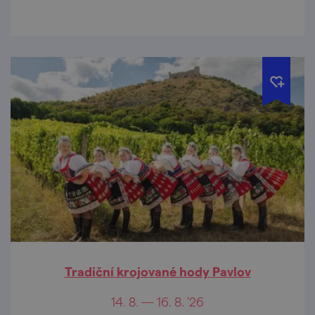
Tradiční krojované hody Pavlov
14. 8. — 16. 8. '26