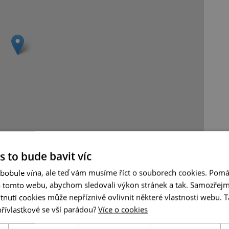
Leaflet
|
© Seznam.cz a.s. a další
s to bude bavit víc
 bobule vína, ale teď vám musíme říct o souborech cookies. Pomá
a tomto webu, abychom sledovali výkon stránek a tak. Samozřejm
utí cookies může nepříznivě ovlivnit některé vlastnosti webu. Ta
přívlastkové se vší parádou?
Více o cookies