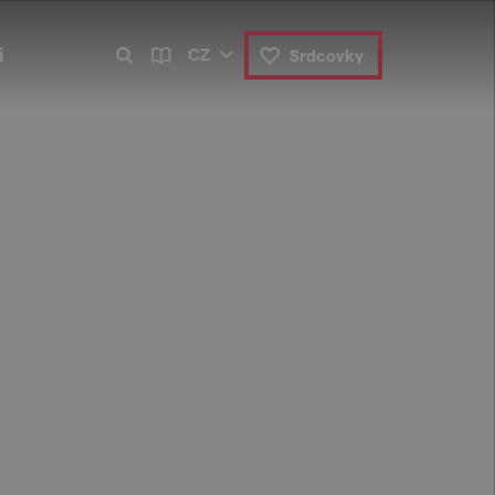
i
CZ
Srdcovky