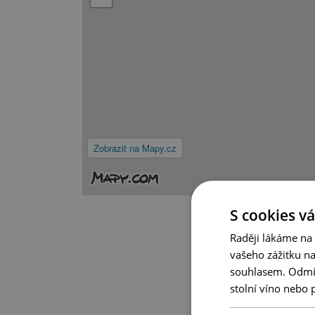
Zobrazit na Mapy.cz
S cookies vá
Raději lákáme na
vašeho zážitku n
souhlasem. Odmítn
stolní víno nebo 