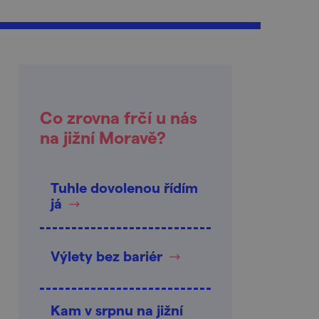
Co zrovna frčí u nás
na jižní Moravě?
Tuhle dovolenou řídím
já
Výlety bez bariér
Kam v srpnu na jižní