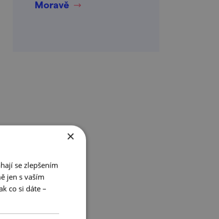
Moravě
×
hají se zlepšením
ě jen s vaším
k co si dáte –