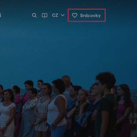
i
CZ
Srdcovky