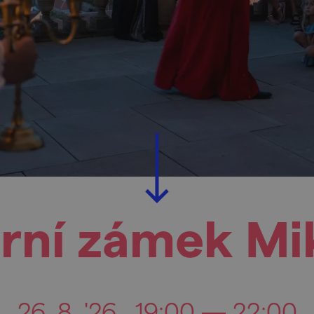
rní zámek Mi
26. 8. '26
19:00 — 22:00