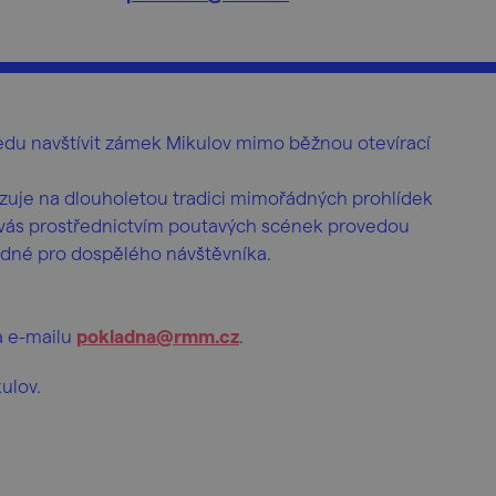
du navštívit zámek Mikulov mimo běžnou otevírací
zuje na dlouholetou tradici mimořádných prohlídek
 vás prostřednictvím poutavých scének provedou
hodné pro dospělého návštěvníka.
a e-mailu
pokladna@rmm.cz
.
ulov.