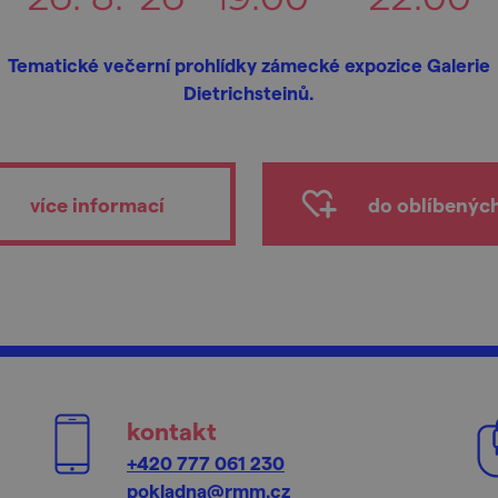
Tematické večerní prohlídky zámecké expozice Galerie
Dietrichsteinů.
více informací
do oblíbenýc
kontakt
+420 777 061 230
pokladna@rmm.cz