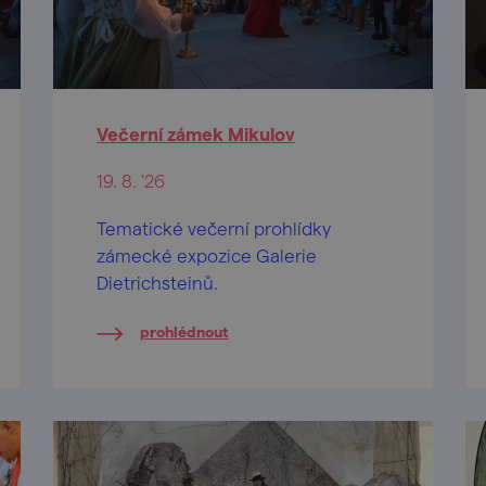
Večerní zámek Mikulov
19. 8. '26
Tematické večerní prohlídky
zámecké expozice Galerie
Dietrichsteinů.
prohlédnout