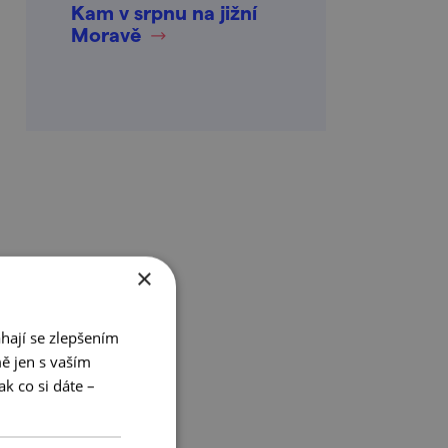
Kam v srpnu na jižní
Moravě
×
hají se zlepšením
ě jen s vaším
k co si dáte –