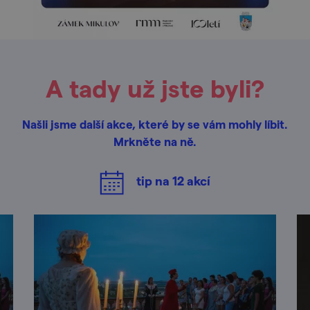
A tady už jste byli?
Našli jsme další akce, které by se vám mohly líbit.
Mrkněte na ně.
tip na
12
akcí