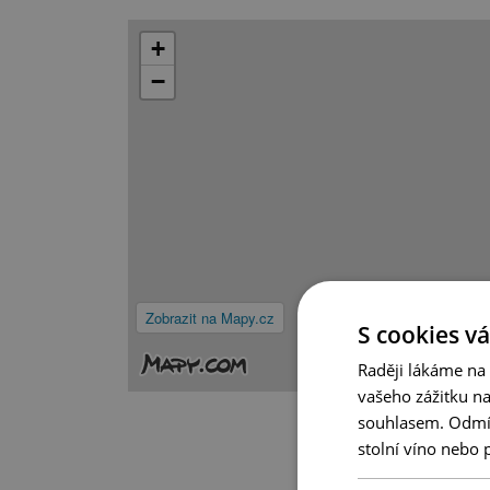
+
−
Zobrazit na Mapy.cz
S cookies vá
Raději lákáme na
vašeho zážitku n
souhlasem. Odmítn
stolní víno nebo 