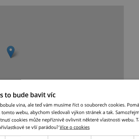
s to bude bavit víc
 bobule vína, ale teď vám musíme říct o souborech cookies. Pomá
Leaflet
|
© Seznam.cz a.s. a další
a tomto webu, abychom sledovali výkon stránek a tak. Samozřejm
utí cookies může nepříznivě ovlivnit některé vlastnosti webu. Ta
přívlastkové se vší parádou?
Více o cookies