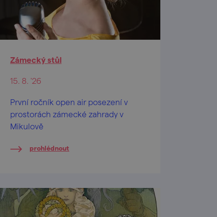
Zámecký stůl
15. 8. '26
První ročník open air posezení v
prostorách zámecké zahrady v
Mikulově
prohlédnout