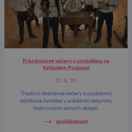
Prázdninové večery s cimbálkou ve
Valtickém Podzemí
22. 8. '26
Tradiční víkendové večery a podzemní
zážitková turistika v unikátním labyrintu
historických vinných sklepů.
prohlédnout