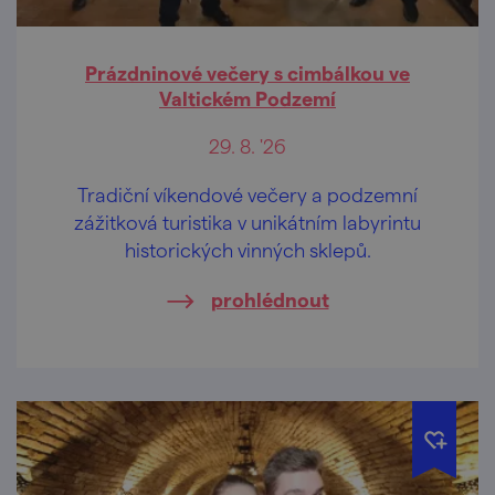
Prázdninové večery s cimbálkou ve
Valtickém Podzemí
29. 8. '26
Tradiční víkendové večery a podzemní
zážitková turistika v unikátním labyrintu
historických vinných sklepů.
prohlédnout