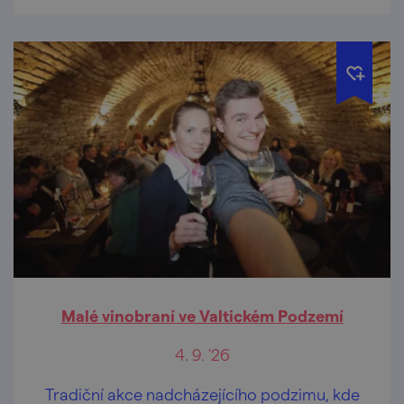
Malé vinobraní ve Valtickém Podzemí
4. 9. '26
Tradiční akce nadcházejícího podzimu, kde