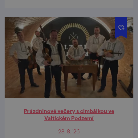
Prázdninové večery s cimbálkou ve
Valtickém Podzemí
28. 8. '26