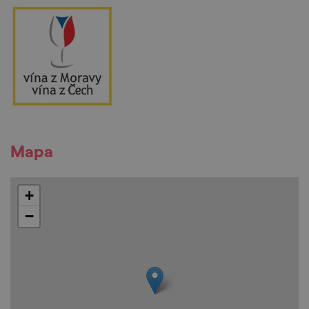
Mapa
+
−