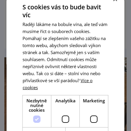
Tradiční víkendové večery a podzemní
S cookies vás to bude bavit
zážitková turistika v unikátním labyrintu
víc
historických vinných sklepů.
Raději lákáme na bobule vína, ale teď vám
prohlédnout
musíme říct o souborech cookies.
Pomáhají se zlepšením vašeho zážitku na
tomto webu, abychom sledovali výkon
stránek a tak. Samozřejmě jen s vaším
souhlasem. Odmítnutí cookies může
nepříznivě ovlivnit některé vlastnosti
webu. Tak co si dáte – stolní víno nebo
přívlastkové se vší parádou?
Více o
cookies
Nezbytně
Analytika
Marketing
nutné
cookies