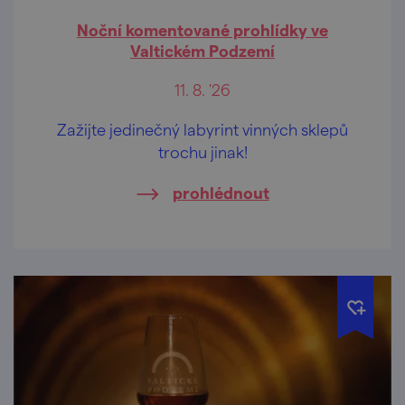
Noční komentované prohlídky ve
Valtickém Podzemí
11. 8. '26
Zažijte jedinečný labyrint vinných sklepů
trochu jinak!
prohlédnout