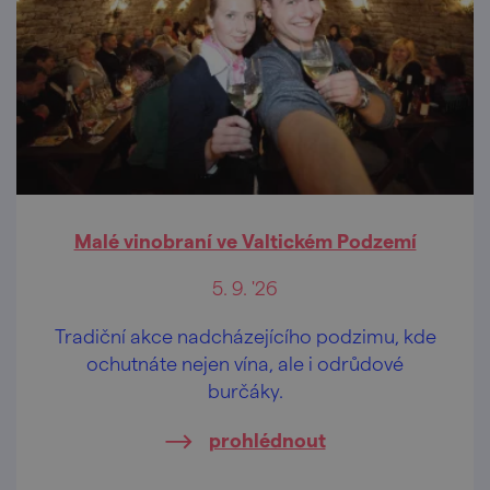
Malé vinobraní ve Valtickém Podzemí
5. 9. '26
Tradiční akce nadcházejícího podzimu, kde
ochutnáte nejen vína, ale i odrůdové
burčáky.
prohlédnout