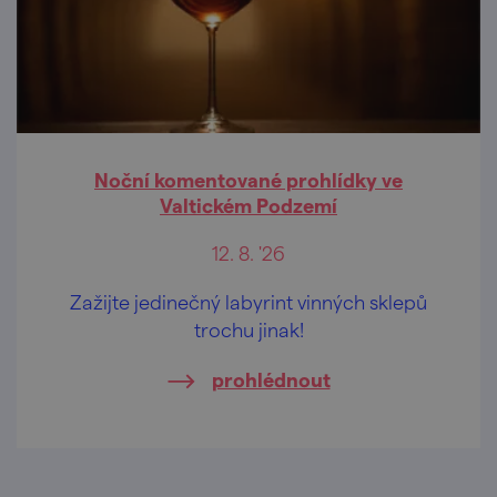
Noční komentované prohlídky ve
Valtickém Podzemí
12. 8. '26
Zažijte jedinečný labyrint vinných sklepů
trochu jinak!
prohlédnout