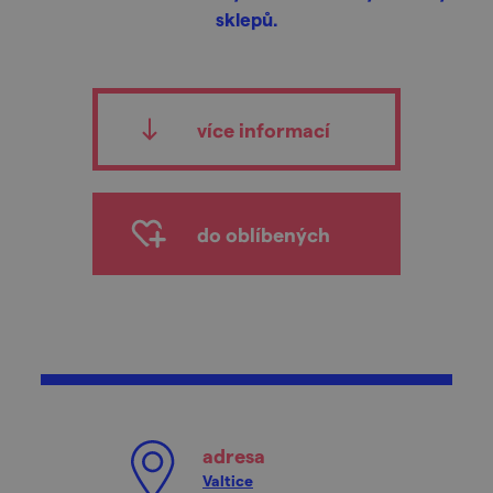
sklepů.
více informací
do oblíbených
adresa
Valtice