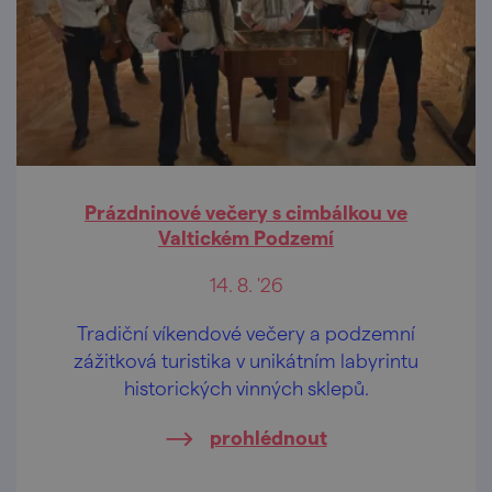
Prázdninové večery s cimbálkou ve
Valtickém Podzemí
14. 8. '26
Tradiční víkendové večery a podzemní
zážitková turistika v unikátním labyrintu
historických vinných sklepů.
prohlédnout