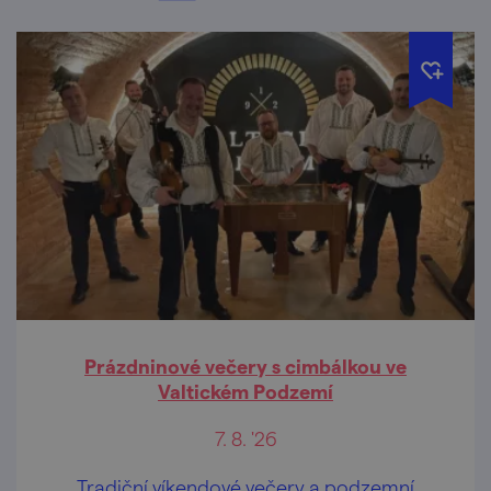
Prázdninové večery s cimbálkou ve
Valtickém Podzemí
7. 8. '26
Tradiční víkendové večery a podzemní