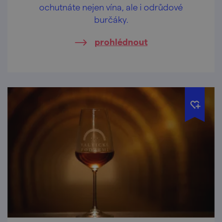
ochutnáte nejen vína, ale i odrůdové
burčáky.
prohlédnout