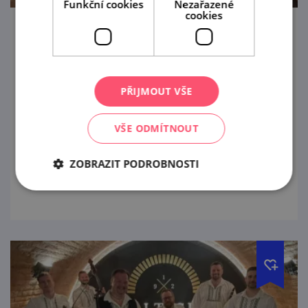
Funkční cookies
Nezařazené
cookies
Prázdninové večery s cimbálkou ve
Valtickém Podzemí
21. 8. '26
PŘIJMOUT VŠE
Tradiční víkendové večery a podzemní
VŠE ODMÍTNOUT
zážitková turistika v unikátním labyrintu
historických vinných sklepů.
ZOBRAZIT PODROBNOSTI
prohlédnout