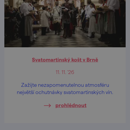
Svatomartinský košt v Brně
11. 11. '26
Zažijte nezapomenutelnou atmosféru
největší ochutnávky svatomartinských vín.
prohlédnout