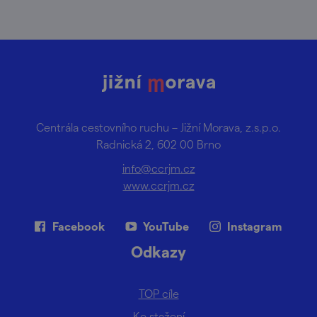
Centrála cestovního ruchu – Jižní Morava, z.s.p.o.
Radnická 2, 602 00 Brno
info@ccrjm.cz
www.ccrjm.cz
Facebook
YouTube
Instagram
Odkazy
TOP cíle
Ke stažení