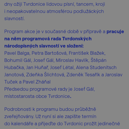
dny ožijí Tvrdonice lidovou písní, tancem, kroji
i neopakovatelnou atmosférou podlužáckých
slavností.
Program akce je v současné době v přípravě a
pracuje
na něm programová rada Tvrdonských
národopisných slavností ve složení:
Pavel Balga, Petra Bartošová, František Blažek,
Bohumil Gál, Josef Gál, Miroslav Havlík, Štěpán
Hubačka, Jan Huňař, Josef Létal, Alena Studenitsch
Janotová, Zdeňka Šlichtová, Zdeněk Tesařík a Jaroslav
Tuček a Pavel Zháňal
Předsedou programové rady je Josef Gál,
místostarosta obce Tvrdonice
.
Podrobnosti k programu budou průběžně
zveřejňovány. Už nyní si ale zapište termín
do kalendáře a přijeďte do Tvrdonic prožít jedinečné