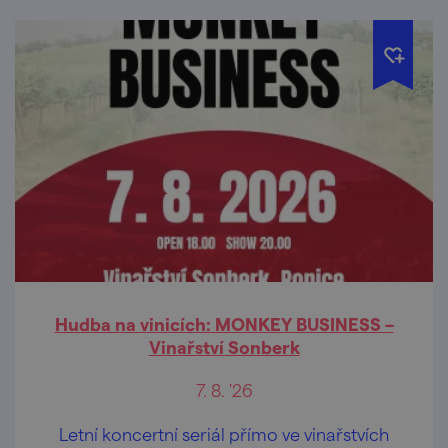
Hudba na vinicích: MONKEY BUSINESS –
Vinařství Sonberk
7. 8. '26
Letní koncertní seriál přímo ve vinařstvích