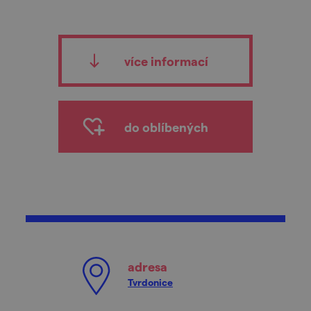
více informací
do oblíbených
adresa
Tvrdonice