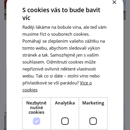
×
S cookies vás to bude bavit
víc
Raději lákáme na bobule vína, ale teď vám
Znojemské historické vinobraní
musíme říct o souborech cookies.
Pomáhají se zlepšením vašeho zážitku na
11. 9. — 13. 9. '26
tomto webu, abychom sledovali výkon
stránek a tak. Samozřejmě jen s vaším
Davy poddaných krále Jana Lucemburského
souhlasem. Odmítnutí cookies může
budou na Znojemském historickém
nepříznivě ovlivnit některé vlastnosti
vinobraní 2026 opět vítat vznešeného
webu. Tak co si dáte – stolní víno nebo
panovníka krále Jana Lucemburského,
přívlastkové se vší parádou?
Více o
prohlédnout
oslavovat jiskřivé víno, lahodný burčák a
cookies
veselit se při hudbě v ulicích a mázhauzech.
Přijeďte prožít jedinečnou historickou
Nezbytně
Analytika
Marketing
nutné
slavnost.
cookies