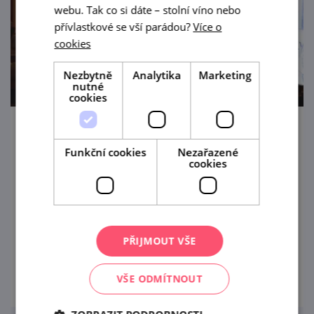
webu. Tak co si dáte – stolní víno nebo
přívlastkové se vší parádou?
Více o
cookies
Nezbytně
Analytika
Marketing
nutné
cookies
Lednicko-valtický hudební festival
Funkční cookies
Nezařazené
cookies
19. 9. — 17. 10. '26
Mezinárodní LVHF si během svých jedenácti
let existence získal pevné místo v kulturním
kalendáři a stává se jedním z předních
PŘIJMOUT VŠE
festivalů klasické hudby v České republice.
prohlédnout
VŠE ODMÍTNOUT