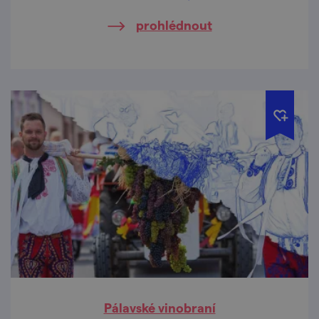
českých a moravských vinohradů.
prohlédnout
Pálavské vinobraní