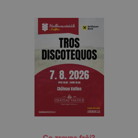
Co zrovna frčí?