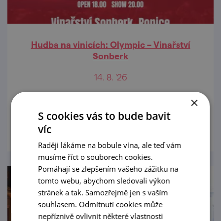
Hudba na vinicích: Olympic – Vinařství
Sonberk
14. 8. '26
Letní koncertní seriál přímo ve vinařstvích
×
S cookies vás to bude bavit
prohlédnout
víc
Raději lákáme na bobule vína, ale teď vám
musíme říct o souborech cookies.
Pomáhají se zlepšením vašeho zážitku na
tomto webu, abychom sledovali výkon
stránek a tak. Samozřejmě jen s vaším
souhlasem. Odmítnutí cookies může
nepříznivě ovlivnit některé vlastnosti