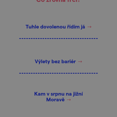
Tuhle dovolenou řídím já
Výlety bez bariér
Kam v srpnu na jižní
Moravě