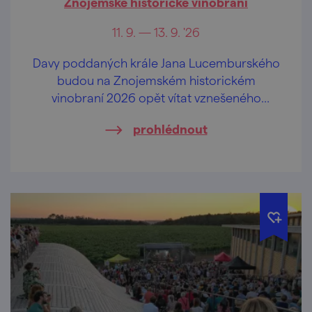
Znojemské historické vinobraní
11. 9. — 13. 9. '26
Davy poddaných krále Jana Lucemburského
budou na Znojemském historickém
vinobraní 2026 opět vítat vznešeného
panovníka krále Jana Lucemburského,
prohlédnout
oslavovat jiskřivé víno, lahodný burčák a
veselit se při hudbě v ulicích a mázhauzech.
Přijeďte prožít jedinečnou historickou
slavnost.