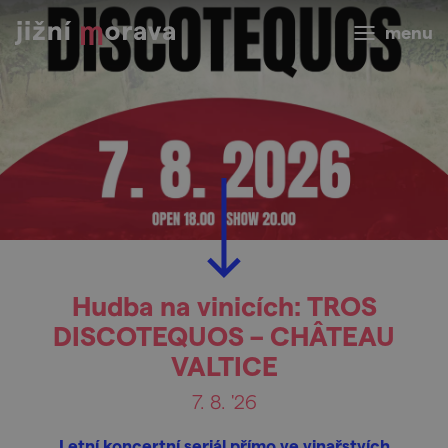
menu
Hudba na vinicích: TROS
DISCOTEQUOS – CHÂTEAU
VALTICE
7. 8. '26
Letní koncertní seriál přímo ve vinařstvích