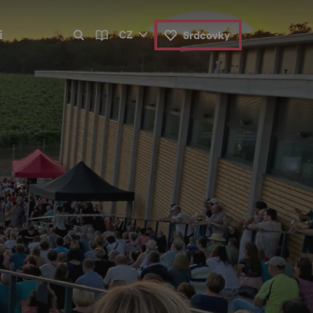
i
CZ
Srdcovky