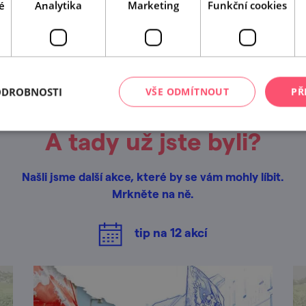
é
Analytika
Marketing
Funkční cookies
Leaflet
|
© Seznam.cz a.s. a další
ODROBNOSTI
VŠE ODMÍTNOUT
PŘ
A tady už jste byli?
Našli jsme další akce, které by se vám mohly líbit.
Mrkněte na ně.
tip na
12
akcí