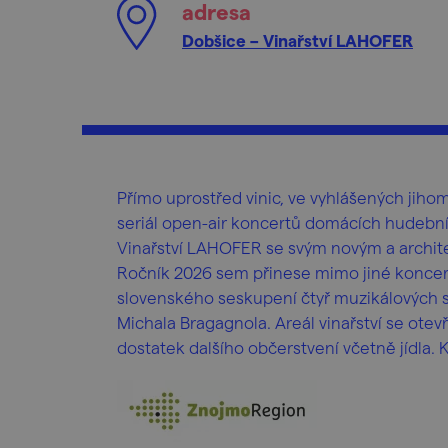
adresa
Dobšice – Vinařství LAHOFER
Přímo uprostřed vinic, ve vyhlášených jiho
seriál open-air koncertů domácích hudebn
Vinařství LAHOFER se svým novým a archit
Ročník 2026 sem přinese mimo jiné koncert
slovenského seskupení čtyř muzikálových sól
Michala Bragagnola. Areál vinařství se otev
dostatek dalšího občerstvení včetně jídla. 