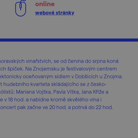
online
webové stránky
moravských vinařstvích, se od června do srpna koná
ích špiček. Na Znojemsku je festivalovým centrem
ektonicky oceňovaným sídlem v Dobšicích u Znojma.
 hudebního kvarteta skládajícího se z česko-
istů: Mariana Vojtka, Pavla Vítka, Jana Kříže a
ře v 18 hod. a nabídne kromě skvělého vína i
Koncert pak začne ve 20 hod. a potrvá do 22 hod.