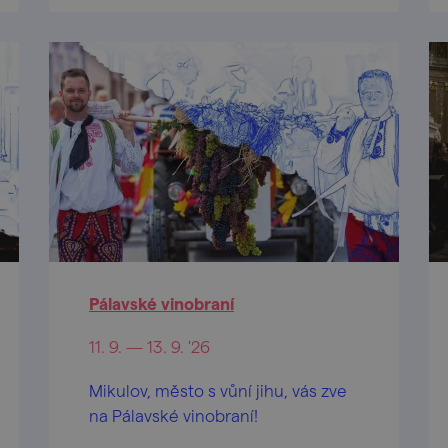
hudbě v ulicích a mázhauzech.
Přijeďte prožít jedinečnou
historickou slavnost.
Pálavské vinobraní
11. 9. — 13. 9. '26
Mikulov, město s vůní jihu, vás zve
na Pálavské vinobraní!