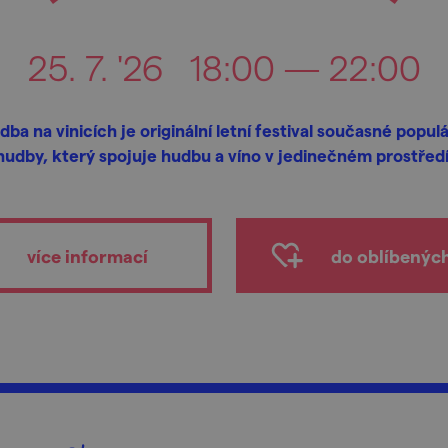
25. 7. '26
18:00 — 22:00
dba na vinicích je originální letní festival současné populá
hudby, který spojuje hudbu a víno v jedinečném prostředí
více informací
do oblíbenýc