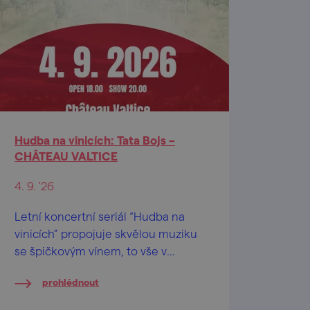
Hudba na vinicích: Tata Bojs –
CHÂTEAU VALTICE
4. 9. '26
Letní koncertní seriál “Hudba na
vinicích” propojuje skvělou muziku
se špičkovým vínem, to vše v
nádherných lokalitách českých a
prohlédnout
moravských vinohradů.