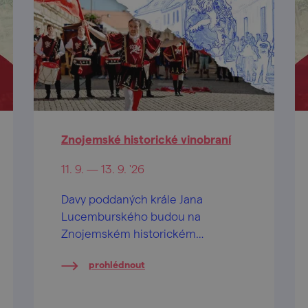
Znojemské historické vinobraní
11. 9. — 13. 9. '26
Davy poddaných krále Jana
Lucemburského budou na
Znojemském historickém
vinobraní 2026 opět vítat
prohlédnout
vznešeného panovníka krále Jana
Lucemburského, oslavovat jiskřivé
víno, lahodný burčák a veselit se při