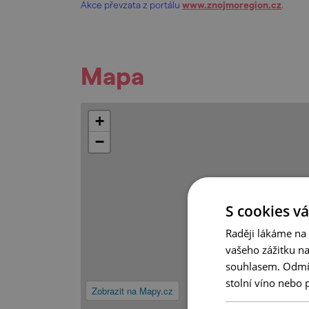
Akce převzata z portálu
www.znojmoregion.cz
.
Mapa
+
−
S cookies vá
Raději lákáme na
vašeho zážitku n
souhlasem. Odmítn
stolní víno nebo 
Zobrazit na Mapy.cz