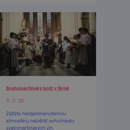
Svatomartinský košt v Brně
11. 11. '26
Zažijte nezapomenutelnou
atmosféru největší ochutnávky
svatomartinských vín.