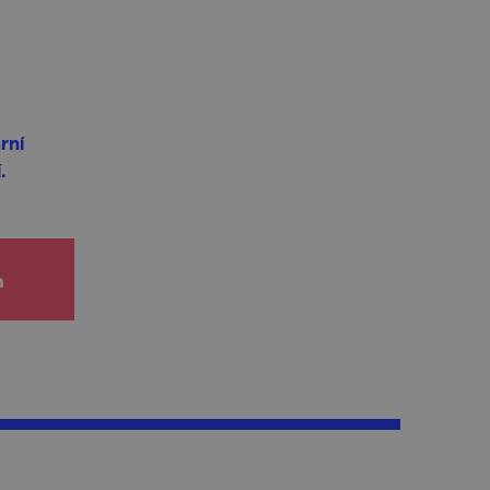
rní
.
h