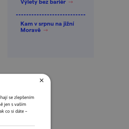
Výlety bez bariér
Kam v srpnu na jižní
Moravě
×
hají se zlepšením
ě jen s vaším
k co si dáte –