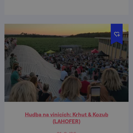
Hudba na vinicích: Krhut & Kozub
(LAHOFER)