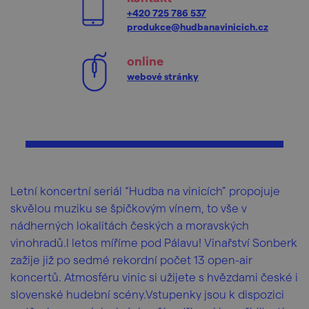
+420 725 786 537
produkce@hudbanavinicich.cz
online
webové stránky
Letní koncertní seriál “Hudba na vinicích” propojuje
skvělou muziku se špičkovým vínem, to vše v
nádherných lokalitách českých a moravských
vinohradů.I letos míříme pod Pálavu! Vinařství Sonberk
zažije již po sedmé rekordní počet 13 open-air
koncertů. Atmosféru vinic si užijete s hvězdami české i
slovenské hudební scény.Vstupenky jsou k dispozici