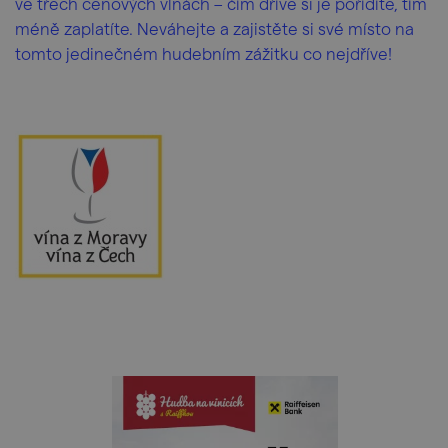
ve třech cenových vlnách – čím dříve si je pořídíte, tím
méně zaplatíte. Neváhejte a zajistěte si své místo na
tomto jedinečném hudebním zážitku co nejdříve!