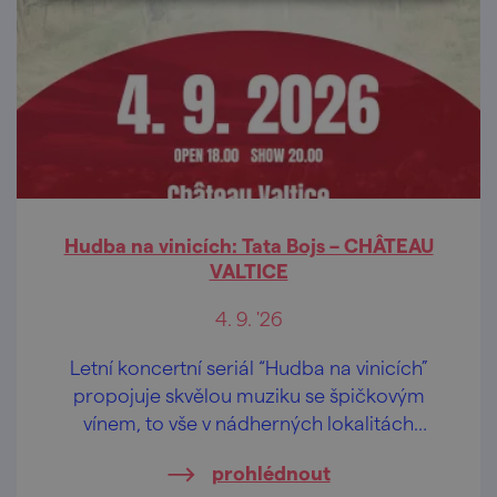
Hudba na vinicích: Tata Bojs – CHÂTEAU
VALTICE
4. 9. '26
Letní koncertní seriál “Hudba na vinicích”
propojuje skvělou muziku se špičkovým
vínem, to vše v nádherných lokalitách
českých a moravských vinohradů.
prohlédnout