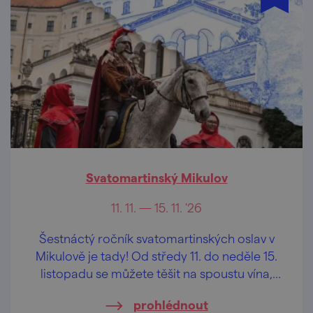
Svatomartinský Mikulov
11. 11. — 15. 11. '26
Šestnáctý ročník svatomartinských oslav v
Mikulově je tady! Od středy 11. do neděle 15.
listopadu se můžete těšit na spoustu vína,
skvělou hudbu a mnoho dalšího!
prohlédnout