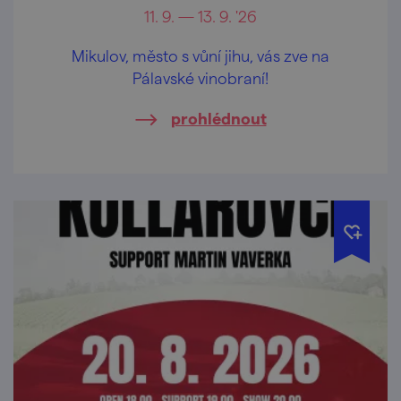
11. 9. — 13. 9. '26
Mikulov, město s vůní jihu, vás zve na
Pálavské vinobraní!
prohlédnout