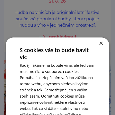
21. 8. '26
Hudba na vinicích je originální letní festival
současné populární hudby, který spojuje
hudbu a víno v jedinečném prostředí.
prohlédnout
×
S cookies vás to bude bavit
víc
Raději lákáme na bobule vína, ale teď vám
musíme říct o souborech cookies.
Pomáhají se zlepšením vašeho zážitku na
tomto webu, abychom sledovali výkon
stránek a tak. Samozřejmě jen s vaším
souhlasem. Odmítnutí cookies může
nepříznivě ovlivnit některé vlastnosti
webu. Tak co si dáte – stolní víno nebo
přívlastkové se vší parádou?
Více o