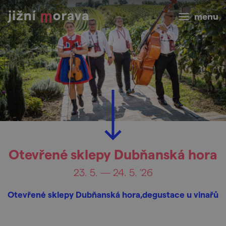
menu
Otevřené sklepy Dubňanská hora
23. 5. — 24. 5. '26
Otevřené sklepy Dubňanská hora,degustace u vinařů