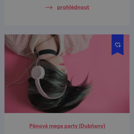
prohlédnout
Pěnová mega party (Dubňany)