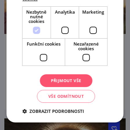
Nezbytně
Analytika
Marketing
nutné
cookies
Funkční cookies
Nezařazené
Letní noc v Dubňanech
cookies
21. 8. '26
POKÁČ / 4 BAB & band / DJ v přírodním
areálu Dubňany!
PŘIJMOUT VŠE
prohlédnout
VŠE ODMÍTNOUT
ZOBRAZIT PODROBNOSTI