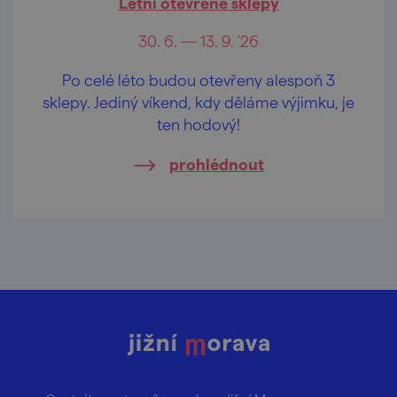
Letní otevřené sklepy
30. 6. — 13. 9. '26
Po celé léto budou otevřeny alespoň 3
sklepy. Jediný víkend, kdy děláme výjimku, je
ten hodový!
prohlédnout