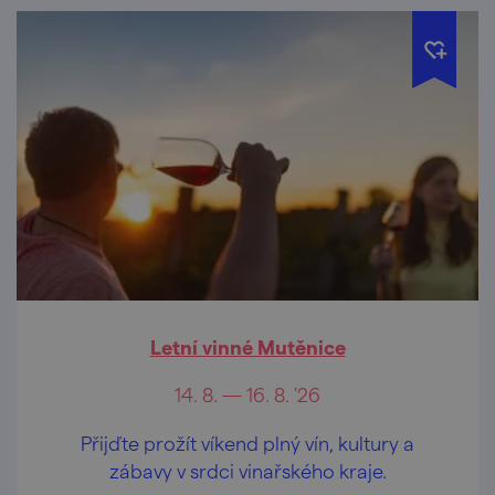
Letní vinné Mutěnice
14. 8. — 16. 8. '26
Přijďte prožít víkend plný vín, kultury a
zábavy v srdci vinařského kraje.