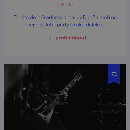
7. 8. '26
Přijďte do přírodního areálu v Dubňanech na
největší letní párty široko daleko.
prohlédnout