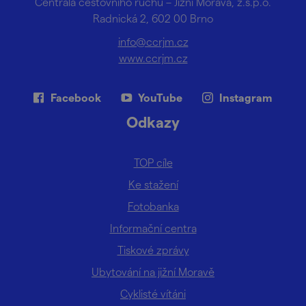
Centrála cestovního ruchu – Jižní Morava, z.s.p.o.
Radnická 2, 602 00 Brno
info@ccrjm.cz
www.ccrjm.cz
Facebook
YouTube
Instagram
Odkazy
TOP cíle
Ke stažení
Fotobanka
Informační centra
Tiskové zprávy
Ubytování na jižní Moravě
Cyklisté vítáni