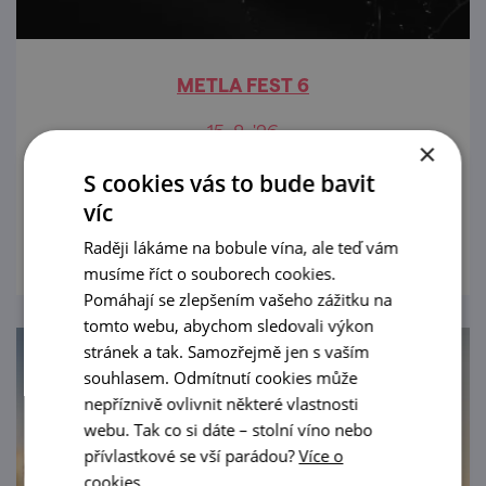
METLA FEST 6
15. 8. '26
×
Jste srdečně zváni do Dubňan na 6. ročník.
S cookies vás to bude bavit
víc
prohlédnout
Raději lákáme na bobule vína, ale teď vám
musíme říct o souborech cookies.
Pomáhají se zlepšením vašeho zážitku na
tomto webu, abychom sledovali výkon
stránek a tak. Samozřejmě jen s vaším
souhlasem. Odmítnutí cookies může
nepříznivě ovlivnit některé vlastnosti
webu. Tak co si dáte – stolní víno nebo
přívlastkové se vší parádou?
Více o
cookies