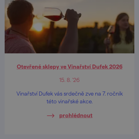
Otevřené sklepy ve Vinařství Dufek 2026
15. 8. '26
Vinařství Dufek vás srdečně zve na 7. ročník
této vinařské akce.
prohlédnout