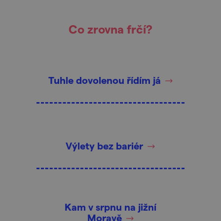
Co zrovna frčí?
Tuhle dovolenou řídím já
Výlety bez bariér
Kam v srpnu na jižní
Moravě