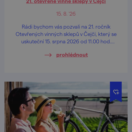
21. otevřené vinné sklepy v Čejči
15. 8. '26
Rádi bychom vás pozvali na 21. ročník
Otevřených vinných sklepů v Čejči, který se
uskuteční 15. srpna 2026 od 11.00 hod.
tradičně v areálu vinných sklepů ,,Pod
prohlédnout
Búdama".