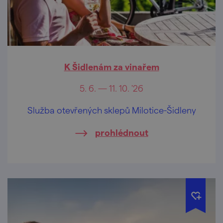
K Šidlenám za vinařem
5. 6. — 11. 10. '26
Služba otevřených sklepů Milotice-Šidleny
prohlédnout