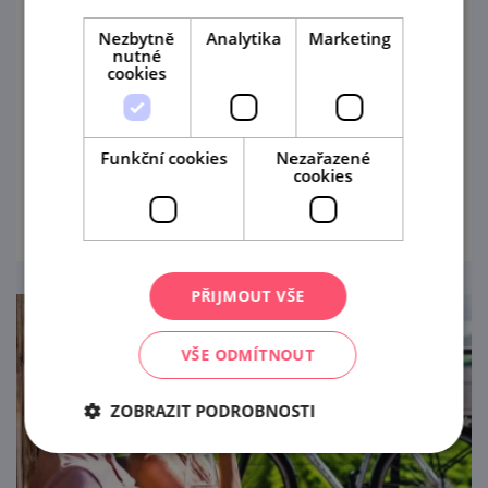
Nezbytně
Analytika
Marketing
30. 8. '26
nutné
cookies
Užít si letní odpoledne, poslechnout si
známé melodie a nasát pravou venkovskou
atmosféru můžete poslední srpnovou neděli
Funkční cookies
Nezařazené
ve Vrbovci.
cookies
prohlédnout
PŘIJMOUT VŠE
VŠE ODMÍTNOUT
ZOBRAZIT PODROBNOSTI