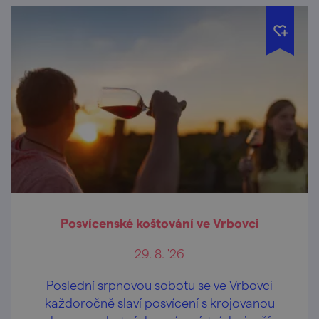
Posvícenské koštování ve Vrbovci
29. 8. '26
Poslední srpnovou sobotu se ve Vrbovci
každoročně slaví posvícení s krojovanou