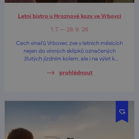
Letní bistro u Hroznové kozy ve Vrbovci
1. 7. — 28. 9. '26
Cech vinařů Vrbovec zve v letních měsících
nejen do vinných sklípků označených
žlutých jízdním kolem, ale i na výlet k
vyhlídkovému altánu uprostřed vinic, kde se
prohlédnout
o příjemné občerstvení postará speciální
vinařské bistro.