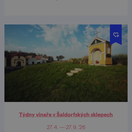
Týdny vinaře v Šaldorfských sklepech
27. 4. — 27. 9. '26