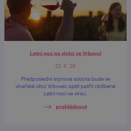
Letní noc na vinici ve Vrbovci
22. 8. '26
Předposlední srpnová sobota bude ve
vinařské obci Vrbovec opět patřit oblíbené
Letní noci ve vinici.
prohlédnout