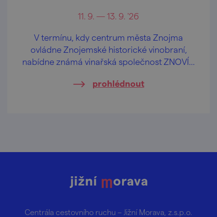
11. 9. — 13. 9. '26
V termínu, kdy centrum města Znojma
ovládne Znojemské historické vinobraní,
nabídne známá vinařská společnost ZNOVÍN
ZNOJMO svůj vinařský program v areálu
prohlédnout
Louckého kláštera.
Centrála cestovního ruchu – Jižní Morava, z.s.p.o.