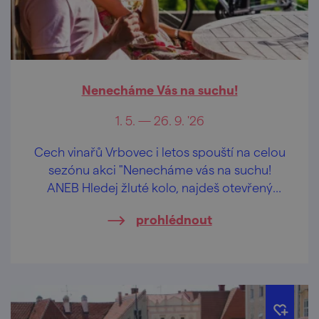
Nenecháme Vás na suchu!
1. 5. — 26. 9. '26
Cech vinařů Vrbovec i letos spouští na celou
sezónu akci "Nenecháme vás na suchu!
ANEB Hledej žluté kolo, najdeš otevřený
sklep".
prohlédnout