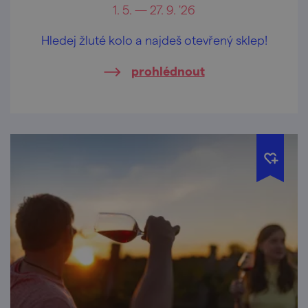
1. 5. — 27. 9. '26
Hledej žluté kolo a najdeš otevřený sklep!
prohlédnout