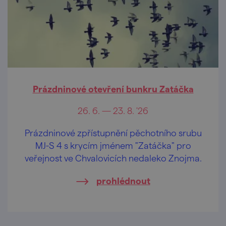
Prázdninové otevření bunkru Zatáčka
26. 6. — 23. 8. '26
Prázdninové zpřístupnění pěchotního srubu
MJ-S 4 s krycím jménem "Zatáčka" pro
veřejnost ve Chvalovicích nedaleko Znojma.
prohlédnout