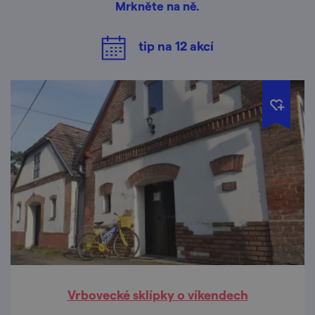
Mrkněte na ně.
tip na
12
akcí
Vrbovecké sklípky o víkendech