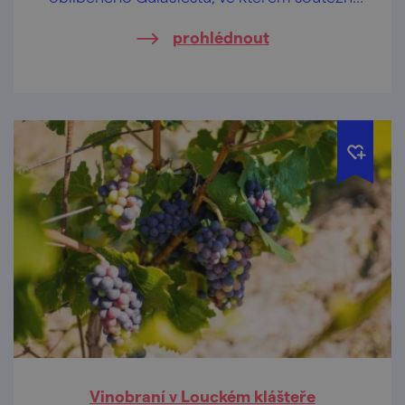
týmy změří síly v přípravě nejlepšího guláše.
prohlédnout
Vinobraní v Louckém klášteře