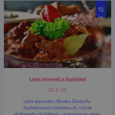
Letní slavnosti a Gulášfest
22. 8. '26
Letní slavnosti v Novém Šaldorfu-
Sedlešovicích nabídnou 6. ročník
oblíbeného Gulášfestu, ve kterém soutěžní