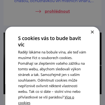
chasou, ochutnávkou vín místních vinařů,
tancem, hudbou a zpěvem i večerní
prohlédnout
zábavou, co končívá až nad ránem…
×
S cookies vás to bude bavit
víc
Raději lákáme na bobule vína, ale teď vám
musíme říct o souborech cookies.
Pomáhají se zlepšením vašeho zážitku na
tomto webu, abychom sledovali výkon
stránek a tak. Samozřejmě jen s vaším
souhlasem. Odmítnutí cookies může
nepříznivě ovlivnit některé vlastnosti
webu. Tak co si dáte – stolní víno nebo
přívlastkové se vší parádou?
Více o
cookies
Hudební odpoledne ve Vrbovci