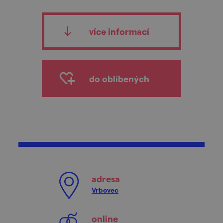
více informací
do oblíbených
adresa
Vrbovec
online