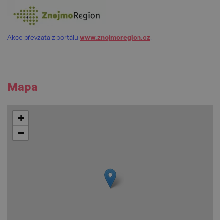
Akce převzata z portálu
www.znojmoregion.cz
.
Mapa
+
−