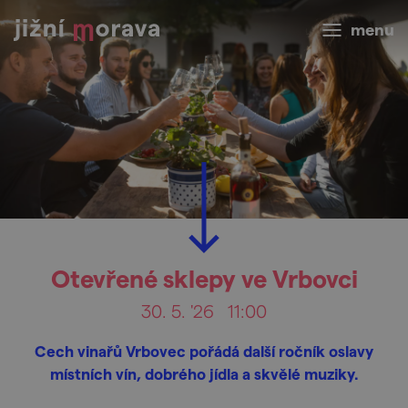
menu
Otevřené sklepy ve Vrbovci
30. 5. '26
11:00
Cech vinařů Vrbovec pořádá další ročník oslavy
místních vín, dobrého jídla a skvělé muziky.