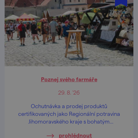
Poznej svého farmáře
29. 8. '26
Ochutnávka a prodej produktů
certifikovaných jako Regionální potravina
Jihomoravského kraje s bohatým
doprovodným programem.
prohlédnout