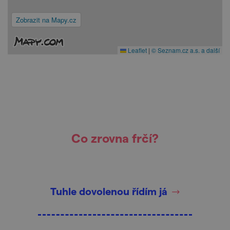
Zobrazit na Mapy.cz
Leaflet
|
© Seznam.cz a.s. a další
Co zrovna frčí?
Tuhle dovolenou řídím já