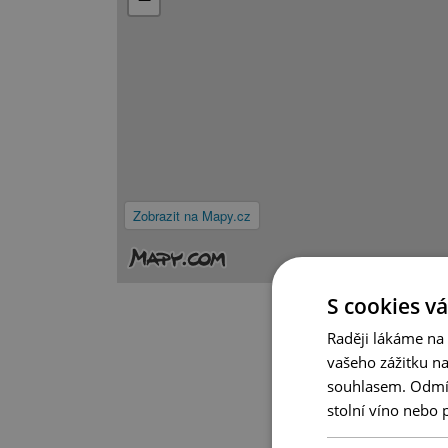
Zobrazit na Mapy.cz
S cookies vá
Raději lákáme na
vašeho zážitku n
souhlasem. Odmítn
stolní víno nebo 