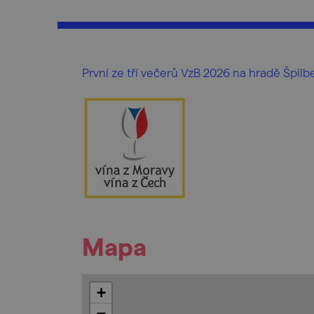
První ze tří večerů VzB 2026 na hradě Špil
Mapa
+
−