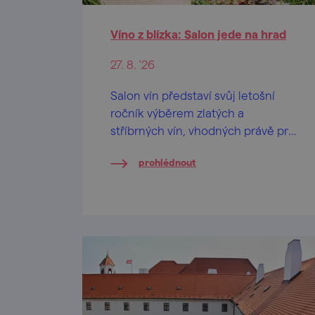
Víno z blízka: Salon jede na hrad
27. 8. '26
Salon vín představí svůj letošní
ročník výběrem zlatých a
stříbrných vín, vhodných právě pro
letní večer nad Brnem.
prohlédnout