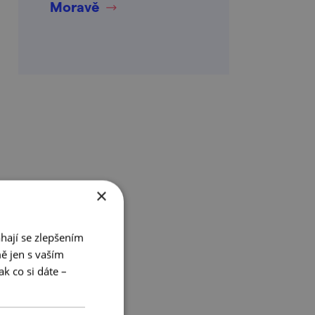
Moravě
×
hají se zlepšením
ě jen s vaším
k co si dáte –