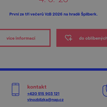
První ze tří večerů VzB 2026 na hradě Špilberk.
více informací
do oblíbenýc
kontakt
+420 515 903 121
vinozblizka@nap.cz