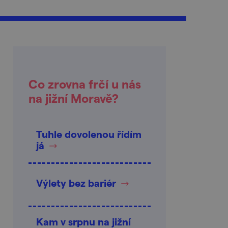
Co zrovna frčí u nás
na jižní Moravě?
Tuhle dovolenou řídím
já
Výlety bez bariér
Kam v srpnu na jižní