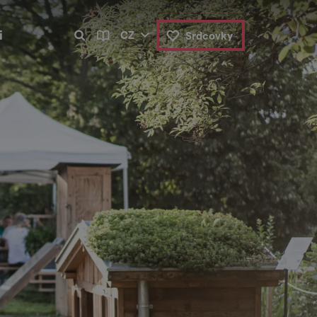
i
CZ
Srdcovky