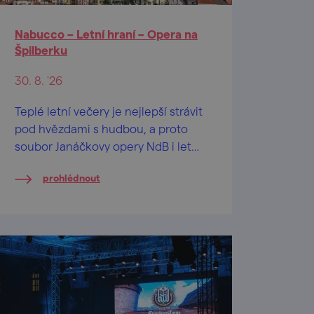
Nabucco – Letní hraní – Opera na
Špilberku
30. 8. '26
Teplé letní večery je nejlepší strávit
pod hvězdami s hudbou, a proto
soubor Janáčkovy opery NdB i letos
přináší operní představení do
prohlédnout
romantického prostředí hradu
Špilberk.