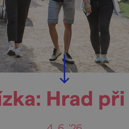
ízka: Hrad př
4. 6. '26