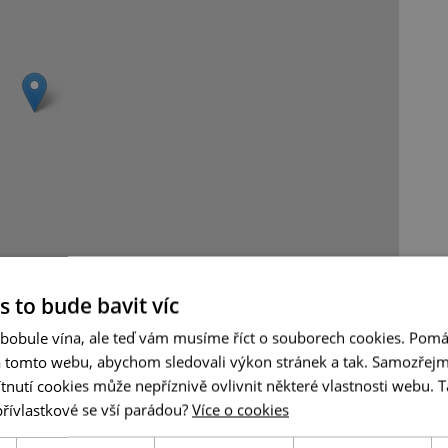
Leaflet
|
© Seznam.cz a.s. a další
s to bude bavit víc
 bobule vína, ale teď vám musíme říct o souborech cookies. Pomá
a tomto webu, abychom sledovali výkon stránek a tak. Samozřejm
utí cookies může nepříznivě ovlivnit některé vlastnosti webu. Ta
přívlastkové se vší parádou?
Více o cookies