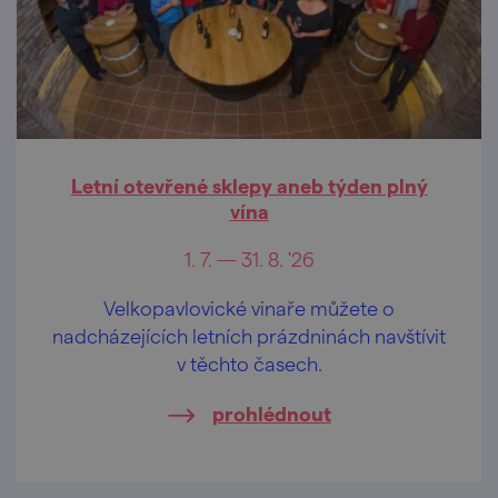
Letní otevřené sklepy aneb týden plný
vína
1. 7. — 31. 8. '26
Velkopavlovické vinaře můžete o
nadcházejících letních prázdninách navštívit
v těchto časech.
prohlédnout