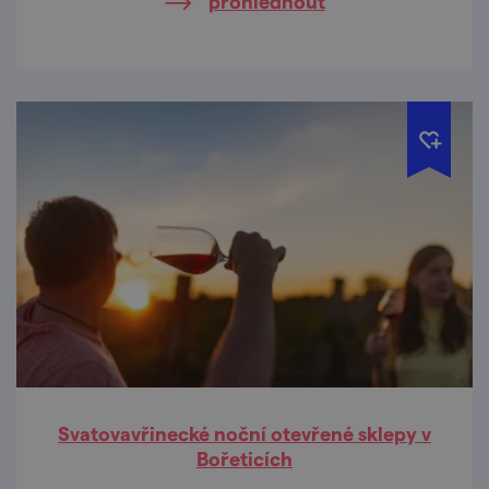
prohlédnout
Svatovavřinecké noční otevřené sklepy v
Bořeticích