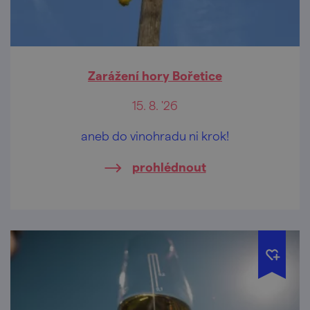
Zarážení hory Bořetice
15. 8. '26
aneb do vinohradu ni krok!
prohlédnout