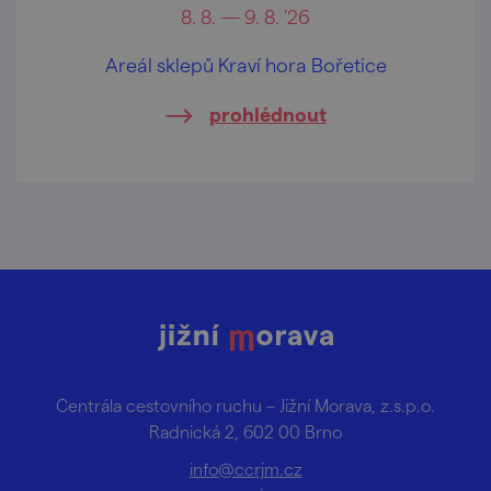
8. 8. — 9. 8. '26
Areál sklepů Kraví hora Bořetice
prohlédnout
Centrála cestovního ruchu – Jižní Morava, z.s.p.o.
Radnická 2, 602 00 Brno
info@ccrjm.cz