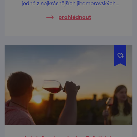
jedné z nejkrásnějších jihomoravských
lokalit – ve Velkých Pavlovicích.
prohlédnout