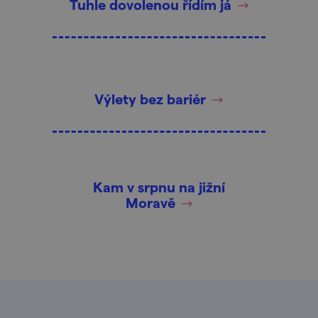
Tuhle dovolenou řídím já
Výlety bez bariér
Kam v srpnu na jižní
Moravě