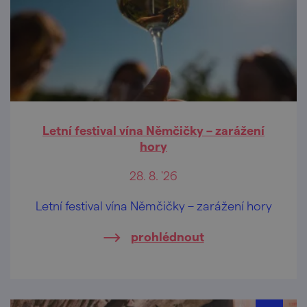
Letní festival vína Němčičky – zarážení
hory
28. 8. '26
Letní festival vína Němčičky – zarážení hory
prohlédnout