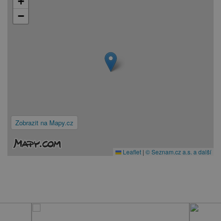
+
−
Zobrazit na Mapy.cz
Leaflet
|
© Seznam.cz a.s. a další