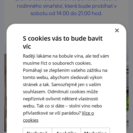
rodinného vinařství, které bude probíhat v
sobotu od 14.00 do 21.00 hod.
prohlédnout
×
S cookies vás to bude bavit
víc
Raději lákáme na bobule vína, ale teď vám
musíme říct o souborech cookies.
Pomáhají se zlepšením vašeho zážitku na
tomto webu, abychom sledovali výkon
stránek a tak. Samozřejmě jen s vaším
souhlasem. Odmítnutí cookies může
nepříznivě ovlivnit některé vlastnosti
webu. Tak co si dáte – stolní víno nebo
přívlastkové se vší parádou?
Více o
cookies