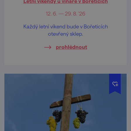
Letní víkendy u vinaře v Bořeticích
12. 6. — 29. 8. '26
Každý letní víkend bude v Bořeticích
otevřený sklep.
prohlédnout