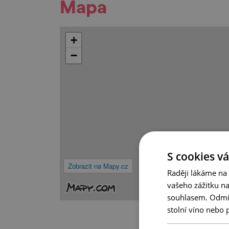
Mapa
+
−
S cookies vá
Zobrazit na Mapy.cz
Raději lákáme na
vašeho zážitku n
souhlasem. Odmítn
stolní víno nebo 