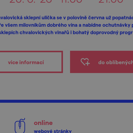
valovická sklepní ulička se v polovině června už popatná
ře všem milovníkům dobrého vína a nabídne ochutnávky 
sklepích chvalovických vinařů i bohatý doprovodný prog
více informací
do oblíbenýc
online
webové stránky