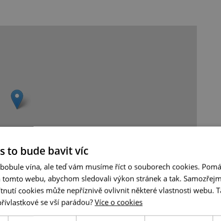
s to bude bavit víc
 bobule vína, ale teď vám musíme říct o souborech cookies. Pomá
a tomto webu, abychom sledovali výkon stránek a tak. Samozřejm
Leaflet
|
© Seznam.cz a.s. a další
utí cookies může nepříznivě ovlivnit některé vlastnosti webu. Ta
přívlastkové se vší parádou?
Více o cookies