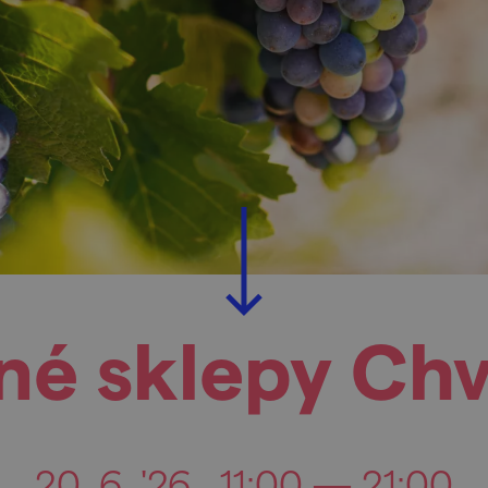
né sklepy Chv
20. 6. '26
11:00 — 21:00