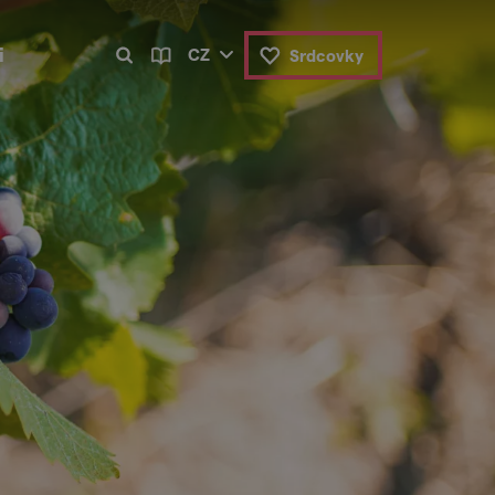
i
CZ
Srdcovky