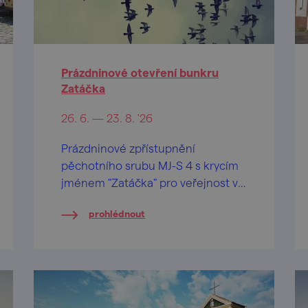
Prázdninové otevření bunkru
Zatáčka
26. 6. — 23. 8. '26
Prázdninové zpřístupnění
pěchotního srubu MJ-S 4 s krycím
jménem "Zatáčka" pro veřejnost ve
Chvalovicích nedaleko Znojma.
prohlédnout