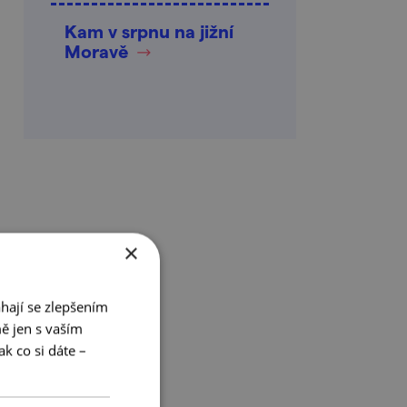
Kam v srpnu na jižní
Moravě
×
hají se zlepšením
ě jen s vaším
k co si dáte –