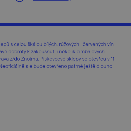
lepů s celou škálou bílých, růžových i červených vín
ňavé dobroty k zakousnutí i několik cimbálových
ava z/do Znojma. Pískovcové sklepy se otevřou v 11
 Neoficiálně ale bude otevřeno patrně ještě dlouho