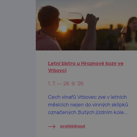
Letní bistro u Hroznové kozy ve
Vrbovci
1. 7. — 28. 9. '26
Cech vinařů Vrbovec zve v letních
měsících nejen do vinných sklípků
označených žlutých jízdním kolem,
ale i na výlet k vyhlídkovému altánu
prohlédnout
uprostřed vinic, kde se o příjemné
občerstvení postará speciální