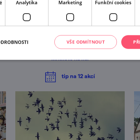
é
Analytika
Marketing
Funkční cookies
A tady už jste byli?
ODROBNOSTI
VŠE ODMÍTNOUT
PŘ
Našli jsme další akce, které by se vám mohly líbit.
Mrkněte na ně.
tip na
12
akcí