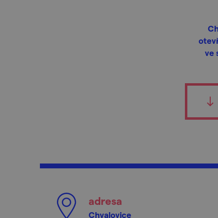
Ch
otev
ve 
adresa
Chvalovice