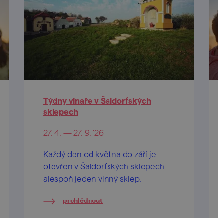
Týdny vinaře v Šaldorfských
sklepech
27. 4. — 27. 9. '26
Každý den od května do září je
otevřen v Šaldorfských sklepech
alespoň jeden vinný sklep.
prohlédnout