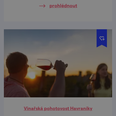
se nachází viniční trať „Skalky“.
prohlédnout
Vinařská pohotovost Havraníky