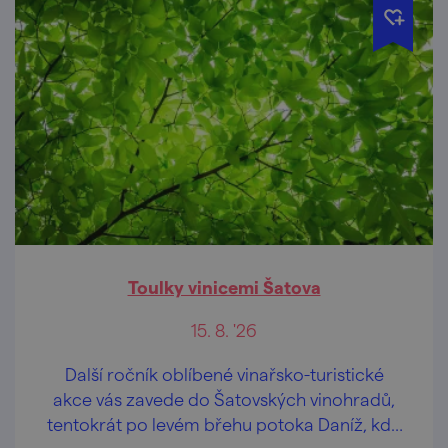
Toulky vinicemi Šatova
15. 8. '26
Další ročník oblíbené vinařsko-turistické
akce vás zavede do Šatovských vinohradů,
tentokrát po levém břehu potoka Daníž, kde