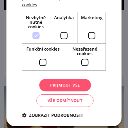
cookies
Nezbytně
Analytika
Marketing
Noc sv. Vavřince na vinici Peklo v Šatově
nutné
cookies
14. 8. '26
Večerní posezení s pozorováním hvězd.
Funkční cookies
Nezařazené
cookies
prohlédnout
PŘIJMOUT VŠE
VŠE ODMÍTNOUT
ZOBRAZIT PODROBNOSTI