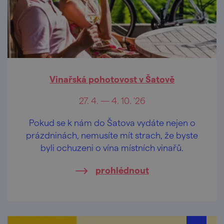
Vinařská pohotovost v Šatově
27. 4. — 4. 10. '26
Pokud se k nám do Šatova vydáte nejen o
prázdninách, nemusíte mít strach, že byste
byli ochuzeni o vína místních vinařů.
prohlédnout