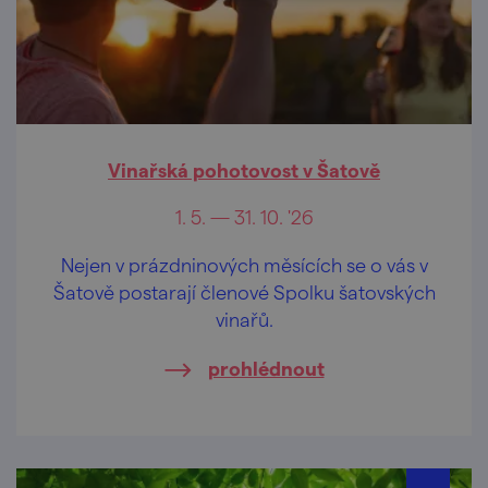
Vinařská pohotovost v Šatově
1. 5. — 31. 10. '26
Nejen v prázdninových měsících se o vás v
Šatově postarají členové Spolku šatovských
vinařů.
prohlédnout