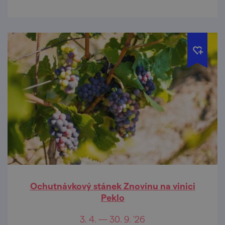
Ochutnávkový stánek Znovínu na vinici
Peklo
3. 4. — 30. 9. '26