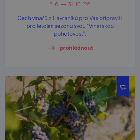
5. 6. — 31. 10. '26
Cech vinařů z Havraníků pro Vás připravil i
pro letošní sezónu svou "Vinařskou
pohotovost".
prohlédnout