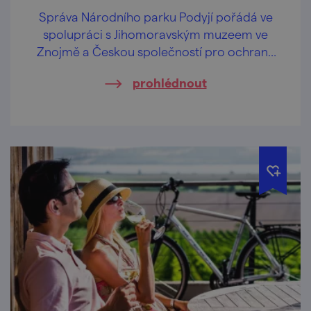
Správa Národního parku Podyjí pořádá ve
spolupráci s Jihomoravským muzeem ve
Znojmě a Českou společností pro ochranu
netopýrů speciální akci zaměřenou na
prohlédnout
netopýry.