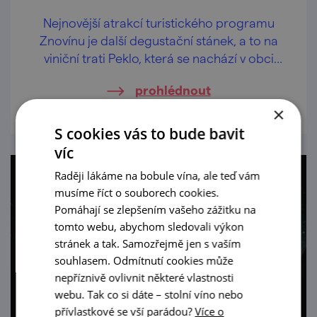
Nejnovější atrakcí turistického programu
Znovínu je další degustační stánek, a to na
viniční trati Peklo, která se nachází v obci
Šatov, která na hranici s Rakouskem.
prohlédnout
×
S cookies vás to bude bavit
víc
Raději lákáme na bobule vína, ale teď vám
musíme říct o souborech cookies.
Pomáhají se zlepšením vašeho zážitku na
tomto webu, abychom sledovali výkon
stránek a tak. Samozřejmě jen s vaším
souhlasem. Odmítnutí cookies může
nepříznivě ovlivnit některé vlastnosti
webu. Tak co si dáte – stolní víno nebo
přívlastkové se vší parádou?
Více o