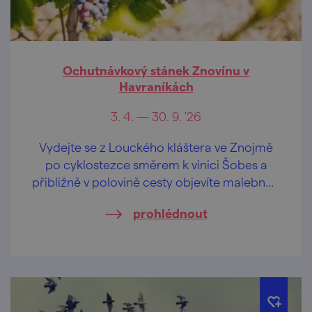
Ochutnávkový stánek Znovínu v
Havraníkách
3. 4. — 30. 9. '26
Vydejte se z Louckého kláštera ve Znojmě
po cyklostezce směrem k vinici Šobes a
přibližně v polovině cesty objevíte malebnou
vinařskou obec Havraníky.
prohlédnout