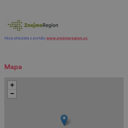
Akce převzata z portálu
www.znojmoregion.cz
.
Mapa
+
−