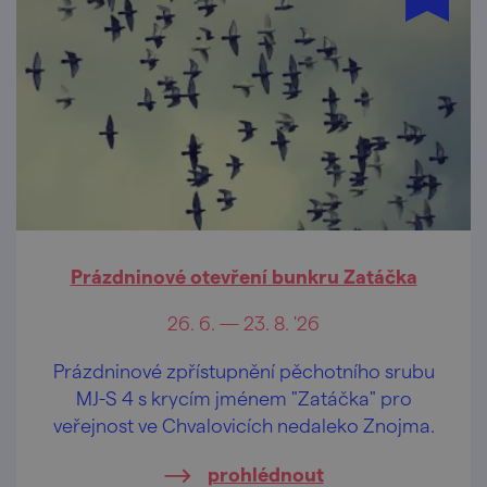
Prázdninové otevření bunkru Zatáčka
26. 6. — 23. 8. '26
Prázdninové zpřístupnění pěchotního srubu
MJ-S 4 s krycím jménem "Zatáčka" pro
veřejnost ve Chvalovicích nedaleko Znojma.
prohlédnout