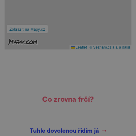
Zobrazit na Mapy.cz
Leaflet
|
© Seznam.cz a.s. a další
Co zrovna frčí?
Tuhle dovolenou řídím já