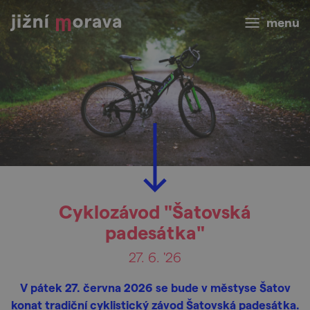
menu
Cyklozávod "Šatovská
padesátka"
27. 6. '26
V pátek 27. června 2026 se bude v městyse Šatov
konat tradiční cyklistický závod Šatovská padesátka.