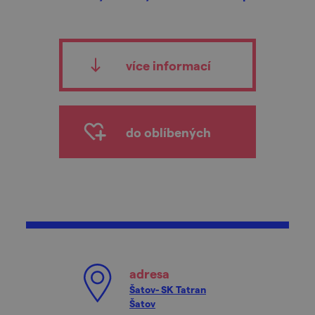
více informací
do oblíbených
adresa
Šatov- SK Tatran
Šatov