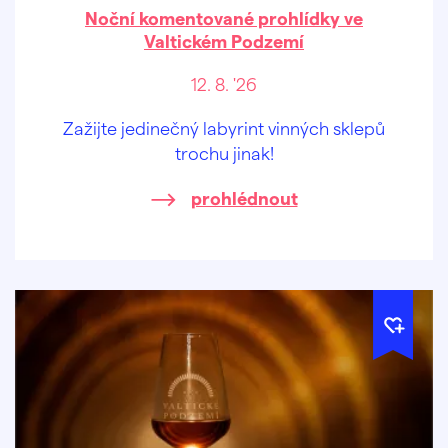
Noční komentované prohlídky ve
Valtickém Podzemí
12. 8. '26
Zažijte jedinečný labyrint vinných sklepů
trochu jinak!
prohlédnout