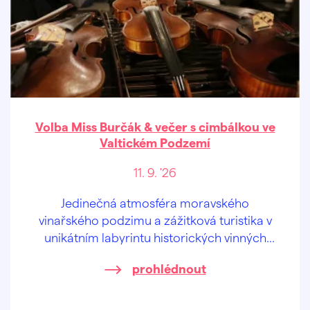
Volba Miss Burčák & večer s cimbálkou ve
Valtickém Podzemí
11. 9. '26
Jedinečná atmosféra moravského
vinařského podzimu a zážitková turistika v
unikátním labyrintu historických vinných
sklepů.
prohlédnout