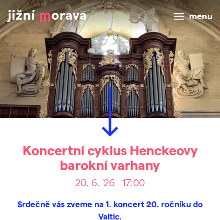
menu
Koncertní cyklus Henckeovy
barokní varhany
20. 6. '26
17:00
Srdečně vás zveme na 1. koncert 20. ročníku do
Valtic.