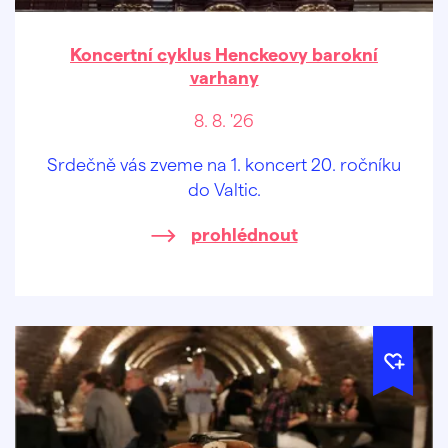
Koncertní cyklus Henckeovy barokní
varhany
8. 8. '26
Srdečně vás zveme na 1. koncert 20. ročníku
do Valtic.
prohlédnout