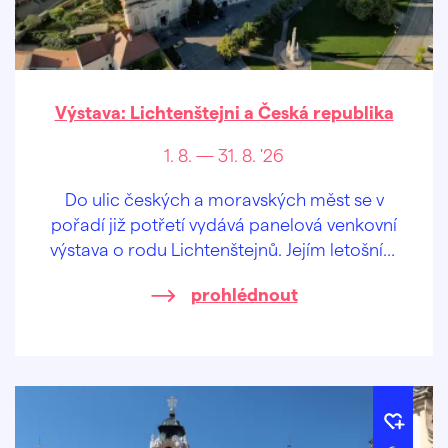
Výstava: Lichtenštejni a Česká republika
1. 8. — 31. 8. '26
Do ulic českých a moravských měst se v
pořadí již potřetí vydává panelová venkovní
výstava o rodu Lichtenštejnů. Jejím letošním
tématem, a zároveň i názvem, jsou
prohlédnout
jednoduše Lichtenštejni a Česká republika.