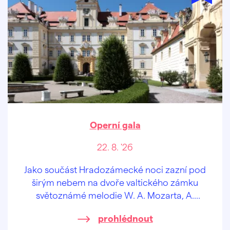
Operní gala
22. 8. '26
Jako součást Hradozámecké noci zazní pod
širým nebem na dvoře valtického zámku
světoznámé melodie W. A. Mozarta, A.
Vivaldiho, L. Van Beethovena a F. von Suppé.
prohlédnout