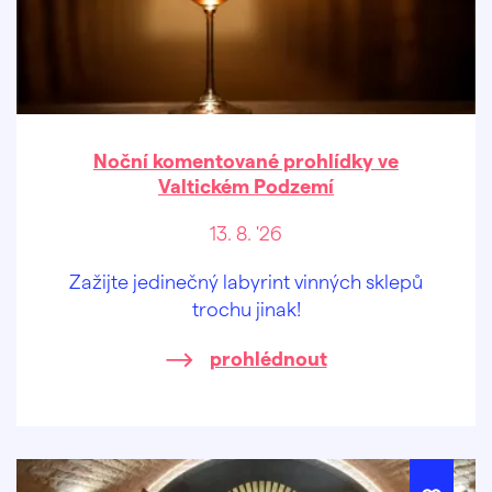
Noční komentované prohlídky ve
Valtickém Podzemí
13. 8. '26
Zažijte jedinečný labyrint vinných sklepů
trochu jinak!
prohlédnout