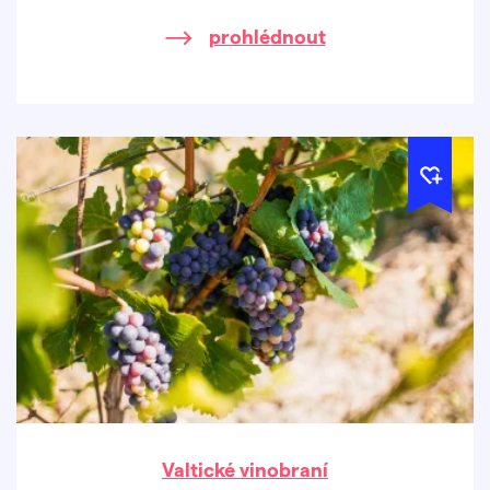
svému talentu a píli zařadili mezi
prohlédnout
nejvýznamnější botanické ilustrátory své
doby,
Valtické vinobraní