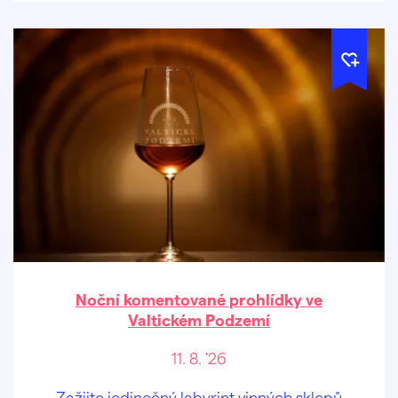
Noční komentované prohlídky ve
Valtickém Podzemí
11. 8. '26
Zažijte jedinečný labyrint vinných sklepů