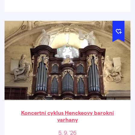
Koncertní cyklus Henckeovy barokní
varhany
5. 9. '26