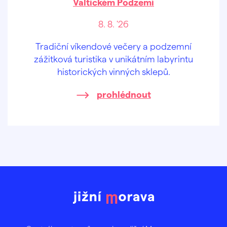
Valtickém Podzemí
8. 8. '26
Tradiční víkendové večery a podzemní
zážitková turistika v unikátním labyrintu
historických vinných sklepů.
prohlédnout