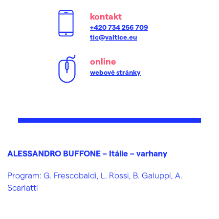
kontakt
+420 734 256 709
tic@valtice.eu
online
webové stránky
ALESSANDRO BUFFONE –⁠⁠⁠⁠⁠⁠ Itálie –⁠⁠⁠⁠⁠⁠ varhany
Program: G. Frescobaldi, L. Rossi, B. Galuppi, A.
Scarlatti