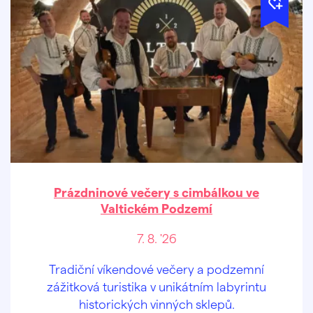
Prázdninové večery s cimbálkou ve
Valtickém Podzemí
7. 8. '26
Tradiční víkendové večery a podzemní
zážitková turistika v unikátním labyrintu
historických vinných sklepů.