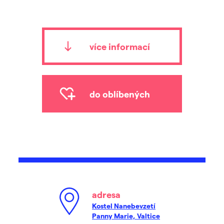
více informací
do oblíbených
adresa
Kostel Nanebevzetí
Panny Marie, Valtice