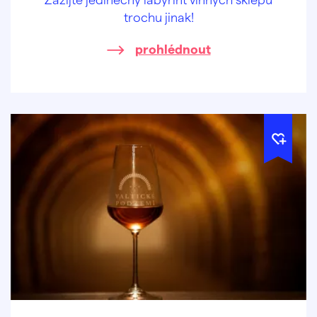
trochu jinak!
prohlédnout