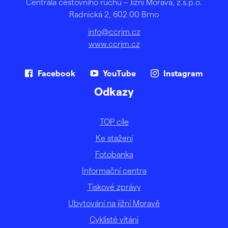
Centrála cestovního ruchu – Jižní Morava, z.s.p.o.
Radnická 2, 602 00 Brno
info@ccrjm.cz
www.ccrjm.cz
Facebook
YouTube
Instagram
Odkazy
TOP cíle
Ke stažení
Fotobanka
Informační centra
Tiskové zprávy
Ubytování na jižní Moravě
Cyklisté vítáni