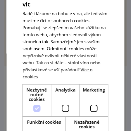
víc
Raději lákáme na bobule vína, ale teď vám
musíme říct o souborech cookies.
Pomáhají se zlepšením vašeho zážitku na
tomto webu, abychom sledovali výkon
stránek a tak. Samozřejmě jen s vaším
souhlasem. Odmítnutí cookies může
nepříznivě ovlivnit některé vlastnosti
webu. Tak co si dáte – stolní víno nebo
přívlastkové se vší parádou?
Více o
cookies
Pivní fest (domácích pivovarů
Nezbytně
Analytika
Marketing
8. 8. '26
nutné
cookies
Zveme vás na den plný skvělého piva, hudby,
zábavy a dobré nálady! Přijďte s námi
podpořit dobrou věc a užít si pohodovou
Funkční cookies
Nezařazené
sobotu.
cookies