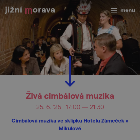
menu
Živá cimbálová muzika
25. 6. '26
17:00 — 21:30
Cimbálová muzika ve sklípku Hotelu Zámeček v
Mikulově