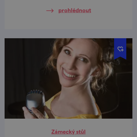
prohlédnout
Zámecký stůl