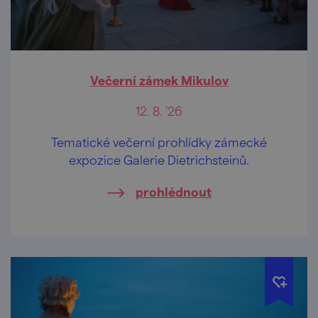
Večerní zámek Mikulov
12. 8. '26
Tematické večerní prohlídky zámecké
expozice Galerie Dietrichsteinů.
prohlédnout