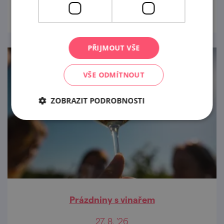
prohlédnout
PŘIJMOUT VŠE
VŠE ODMÍTNOUT
ZOBRAZIT PODROBNOSTI
Prázdniny s vinařem
27. 8. '26