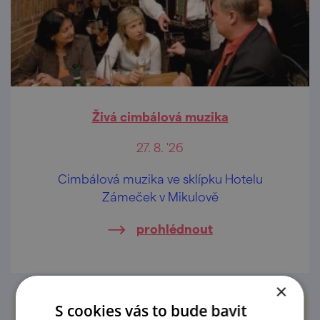
Živá cimbálová muzika
27. 8. '26
Cimbálová muzika ve sklípku Hotelu
Zámeček v Mikulově
prohlédnout
×
S cookies vás to bude bavit