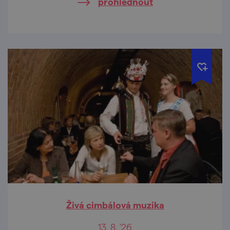
prohlédnout
Živá cimbálová muzika
13. 8. '26