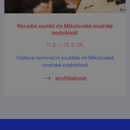
Národní soutěž vín Mikulovské vinařské
podoblasti
11. 9. — 13. 9. '26
Výstava nominační soutěže vín Mikulovské
vinařské podoblasti
prohlédnout