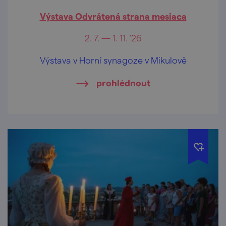
Výstava Odvrátená strana mesiaca
2. 7. — 1. 11. '26
Výstava v Horní synagoze v Mikulově
prohlédnout