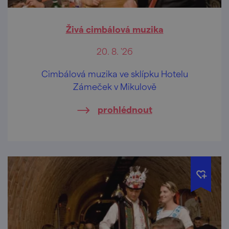
Živá cimbálová muzika
20. 8. '26
Cimbálová muzika ve sklípku Hotelu
Zámeček v Mikulově
prohlédnout