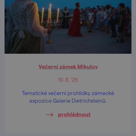
Večerní zámek Mikulov
19. 8. '26
Tematické večerní prohlídky zámecké
expozice Galerie Dietrichsteinů.
prohlédnout