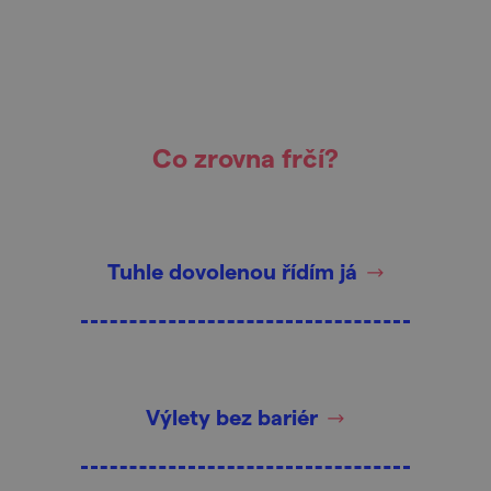
Co zrovna frčí?
Tuhle dovolenou řídím já
Výlety bez bariér