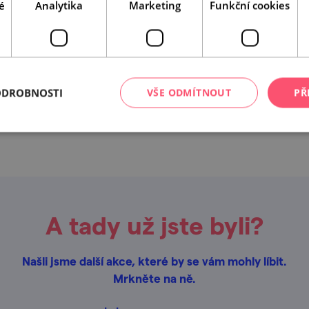
é
Analytika
Marketing
Funkční cookies
ODROBNOSTI
VŠE ODMÍTNOUT
PŘ
Leaflet
|
© Seznam.cz a.s. a další
A tady už jste byli?
Našli jsme další akce, které by se vám mohly líbit.
Mrkněte na ně.