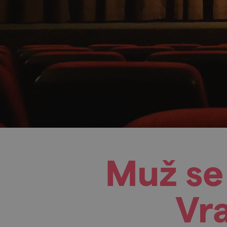
Muž se
Vr