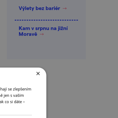
Výlety bez bariér
Kam v srpnu na jižní
Moravě
×
hají se zlepšením
ě jen s vaším
k co si dáte –