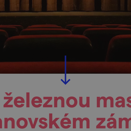
 železnou ma
anovském zá