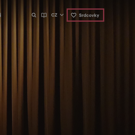
i
CZ
Srdcovky