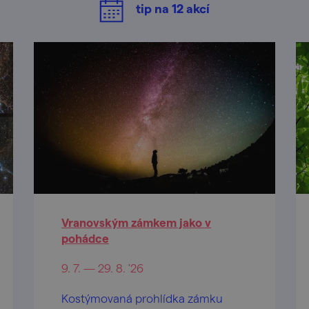
tip na
12
akcí
Vranovským zámkem jako v
pohádce
9. 7. — 29. 8. '26
Kostýmovaná prohlídka zámku