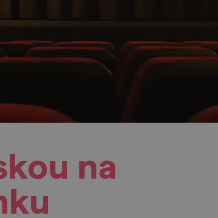
skou na
mku