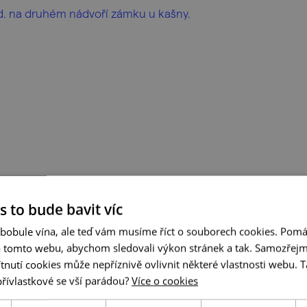
hod. na druhém nádvoří zámku u kašny.
s to bude bavit víc
 bobule vína, ale teď vám musíme říct o souborech cookies. Pomá
a tomto webu, abychom sledovali výkon stránek a tak. Samozřejm
utí cookies může nepříznivě ovlivnit některé vlastnosti webu. Ta
přívlastkové se vší parádou?
Více o cookies