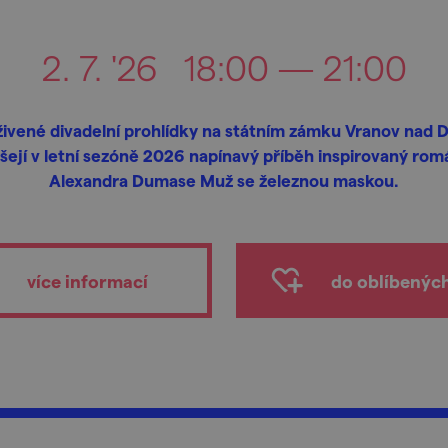
2. 7. '26
18:00 — 21:00
ivené divadelní prohlídky na státním zámku Vranov nad D
ášejí v letní sezóně 2026 napínavý příběh inspirovaný ro
Alexandra Dumase Muž se železnou maskou.
více informací
do oblíbenýc