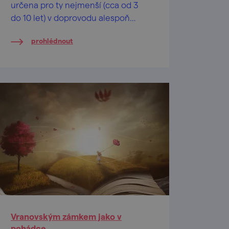
určena pro ty nejmenší (cca od 3
do 10 let) v doprovodu alespoň
jednoho dospělého.
prohlédnout
Vranovským zámkem jako v
pohádce