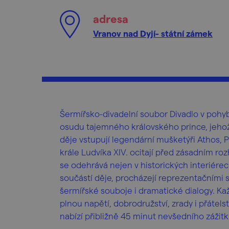
adresa
Vranov nad Dyjí- státní zámek
Šermířsko-divadelní soubor Divadlo v pohy
osudu tajemného královského prince, jehož 
děje vstupují legendární mušketýři Athos, P
krále Ludvíka XIV. ocitají před zásadním ro
se odehrává nejen v historických interiérech
součástí děje, procházejí reprezentačními s
šermířské souboje i dramatické dialogy. Ka
plnou napětí, dobrodružství, zrady i přátelst
nabízí přibližně 45 minut nevšedního zážitk