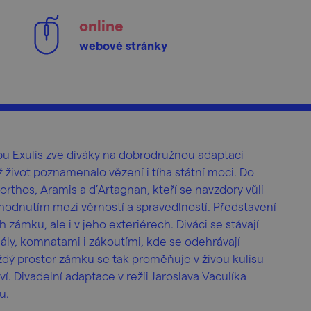
online
webové stránky
bu Exulis zve diváky na dobrodružnou adaptaci
život poznamenalo vězení i tíha státní moci. Do
orthos, Aramis a d’Artagnan, kteří se navzdory vůli
zhodnutím mezi věrností a spravedlností. Představení
 zámku, ale i v jeho exteriérech. Diváci se stávají
ály, komnatami i zákoutími, kde se odehrávají
ždý prostor zámku se tak proměňuje v živou kulisu
ví. Divadelní adaptace v režii Jaroslava Vaculíka
u.