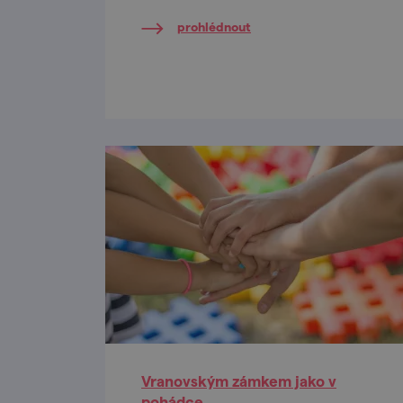
prohlédnout
Vranovským zámkem jako v
pohádce