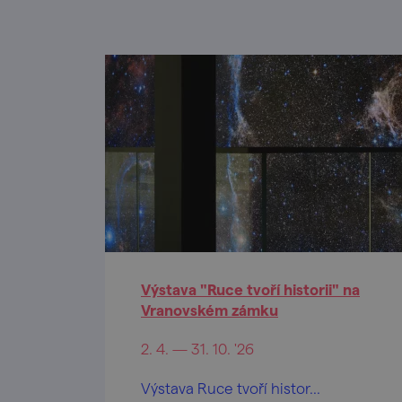
Výstava "Ruce tvoří historii" na
Vranovském zámku
2. 4. — 31. 10. '26
Výstava Ruce tvoří histor...