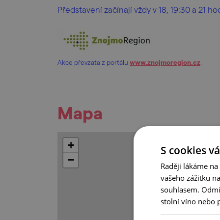
Představení začínají vždy v 18, 19:30 a 21 
Akce převzata z portálu
www.znojmoregion.cz
.
Mapa
+
S cookies vá
−
Raději lákáme na
vašeho zážitku n
souhlasem. Odmítn
stolní víno nebo 