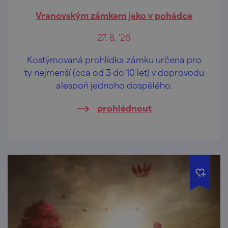
Vranovským zámkem jako v pohádce
27. 8. '26
Kostýmovaná prohlídka zámku určena pro
ty nejmenší (cca od 3 do 10 let) v doprovodu
alespoň jednoho dospělého.
prohlédnout