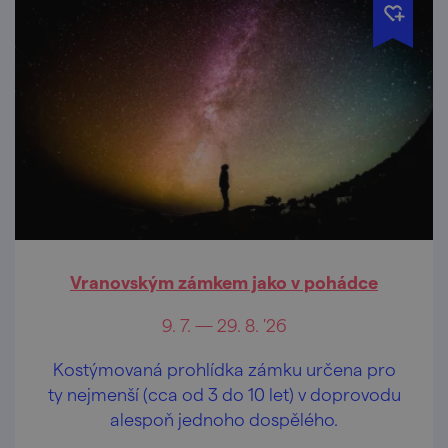
Vranovským zámkem jako v pohádce
9. 7. — 29. 8. '26
Kostýmovaná prohlídka zámku určena pro
ty nejmenší (cca od 3 do 10 let) v doprovodu
alespoň jednoho dospělého.