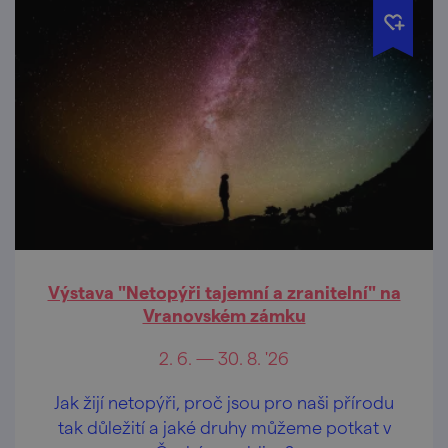
Výstava "Netopýři tajemní a zranitelní" na
Vranovském zámku
2. 6. — 30. 8. '26
Jak žijí netopýři, proč jsou pro naši přírodu
tak důležití a jaké druhy můžeme potkat v