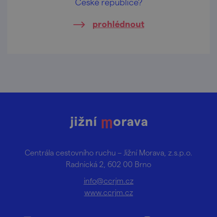
České republice?
prohlédnout
Centrála cestovního ruchu – Jižní Morava, z.s.p.o.
Radnická 2, 602 00 Brno
info@ccrjm.cz
www.ccrjm.cz