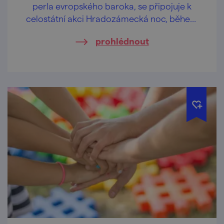
perla evropského baroka, se připojuje k
celostátní akci Hradozámecká noc, během
níž ožívají hrady a zámky po celé České
prohlédnout
republice.