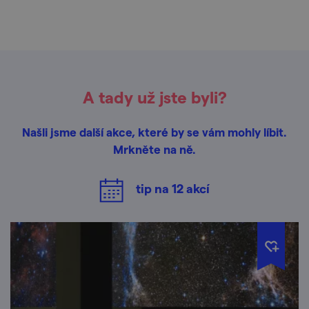
A tady už jste byli?
Našli jsme další akce, které by se vám mohly líbit.
Mrkněte na ně.
tip na
12
akcí