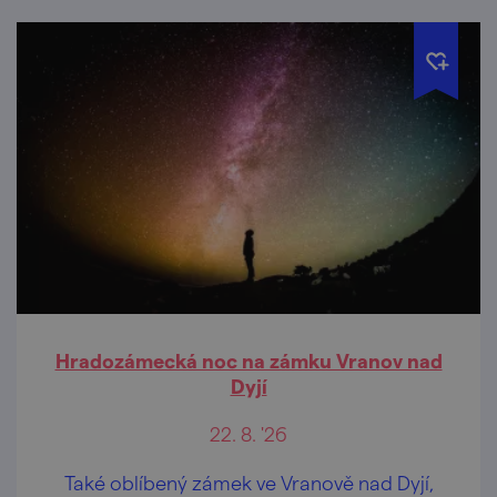
Hradozámecká noc na zámku Vranov nad
Dyjí
22. 8. '26
Také oblíbený zámek ve Vranově nad Dyjí,