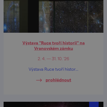
Výstava "Ruce tvoří historii" na
Vranovském zámku
2. 4. — 31. 10. '26
Výstava Ruce tvoří histor...
prohlédnout