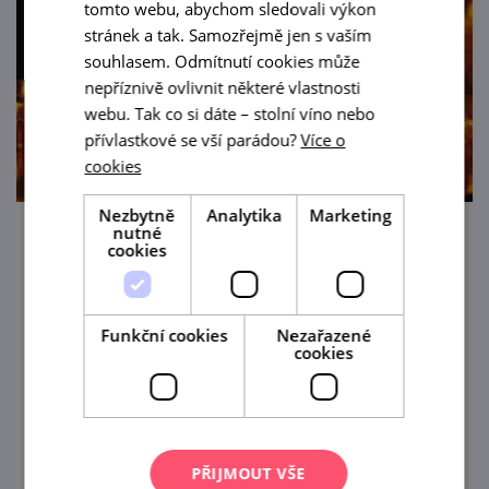
tomto webu, abychom sledovali výkon
stránek a tak. Samozřejmě jen s vaším
souhlasem. Odmítnutí cookies může
nepříznivě ovlivnit některé vlastnosti
webu. Tak co si dáte – stolní víno nebo
přívlastkové se vší parádou?
Více o
cookies
Nezbytně
Analytika
Marketing
nutné
Lásky a vrásky pana Voka na zámku
cookies
Vranov nad Dyjí
13. 8. '26
Funkční cookies
Nezařazené
cookies
Noční oživené prohlídky vranovského zámku
letos představí šermířsko-divadelní adaptaci
na motivy známé televizní komedie "Svatby
pana Voka".
prohlédnout
PŘIJMOUT VŠE