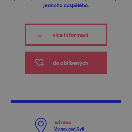
jednoho dospělého.
více informací
do oblíbených
adresa
Vranov nad Dyjí