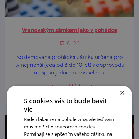
Vranovským zámkem jako v pohádce
13. 8. '26
Kostýmovaná prohlídka zámku určena pro
ty nejmenší (cca od 3 do 10 let) v doprovodu
alespoň jednoho dospělého.
prohlédnout
×
S cookies vás to bude bavit
víc
Raději lákáme na bobule vína, ale teď vám
musíme říct o souborech cookies.
Pomáhají se zlepšením vašeho zážitku na