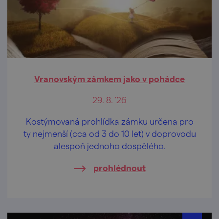
Vranovským zámkem jako v pohádce
29. 8. '26
Kostýmovaná prohlídka zámku určena pro
ty nejmenší (cca od 3 do 10 let) v doprovodu
alespoň jednoho dospělého.
prohlédnout