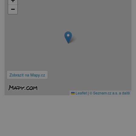
+
−
Zobrazit na Mapy.cz
Leaflet
|
© Seznam.cz a.s. a další