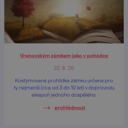
Vranovským zámkem jako v pohádce
22. 8. '26
Kostýmovaná prohlídka zámku určena pro
ty nejmenší (cca od 3 do 10 let) v doprovodu
alespoň jednoho dospělého.
prohlédnout