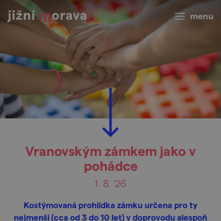
menu
Vranovským zámkem jako v
pohádce
1. 8. '26
Kostýmovaná prohlídka zámku určena pro ty
nejmenší (cca od 3 do 10 let) v doprovodu alespoň