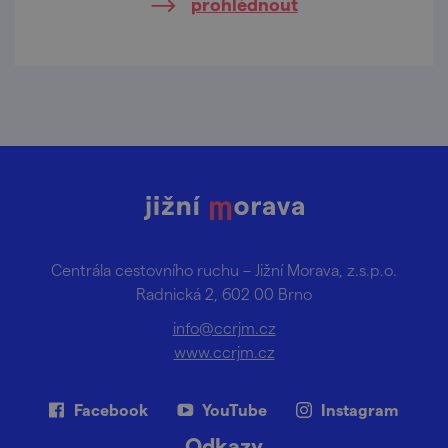
prohlédnout
Centrála cestovního ruchu – Jižní Morava, z.s.p.o.
Radnická 2, 602 00 Brno
info@ccrjm.cz
www.ccrjm.cz
Facebook
YouTube
Instagram
Odkazy