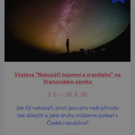
Výstava "Netopýři tajemní a zranitelní" na
Vranovském zámku
2. 6. — 30. 8. '26
Jak žijí netopýři, proč jsou pro naši přírodu
tak důležití a jaké druhy můžeme potkat v
České republice?