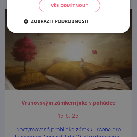
VŠE ODMÍTNOUT
ZOBRAZIT PODROBNOSTI
Vranovským zámkem jako v pohádce
15. 8. '26
Kostýmovaná prohlídka zámku určena pro
ty nejmenší (cca od 3 do 10 let) v doprovodu