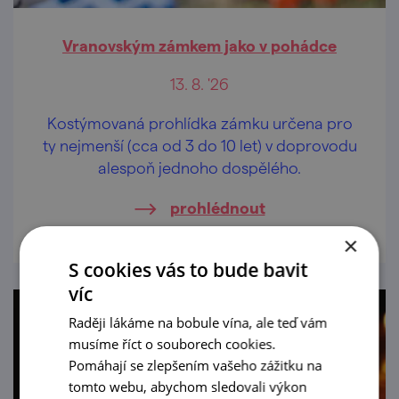
Vranovským zámkem jako v pohádce
13. 8. '26
Kostýmovaná prohlídka zámku určena pro
ty nejmenší (cca od 3 do 10 let) v doprovodu
alespoň jednoho dospělého.
prohlédnout
×
S cookies vás to bude bavit
víc
Raději lákáme na bobule vína, ale teď vám
musíme říct o souborech cookies.
Pomáhají se zlepšením vašeho zážitku na
tomto webu, abychom sledovali výkon