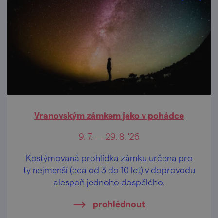
Vranovským zámkem jako v pohádce
9. 7. — 29. 8. '26
Kostýmovaná prohlídka zámku určena pro
ty nejmenší (cca od 3 do 10 let) v doprovodu
alespoň jednoho dospělého.
prohlédnout