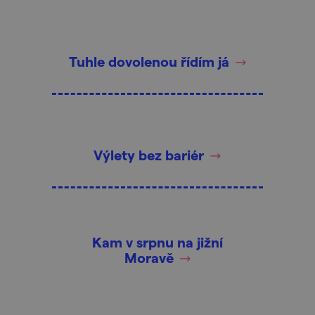
Tuhle dovolenou řídím já
Výlety bez bariér
Kam v srpnu na jižní
Moravě