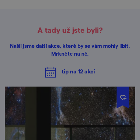
A tady už jste byli?
Našli jsme další akce, které by se vám mohly líbit.
Mrkněte na ně.
tip na
12
akcí