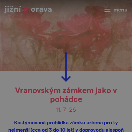
menu
Vranovským zámkem jako v
pohádce
11. 7. '26
Kostýmovaná prohlídka zámku určena pro ty
nejmenší (cca od 3 do 10 let) v doprovodu alespoň