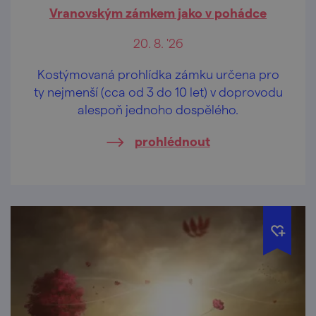
Vranovským zámkem jako v pohádce
20. 8. '26
Kostýmovaná prohlídka zámku určena pro
ty nejmenší (cca od 3 do 10 let) v doprovodu
alespoň jednoho dospělého.
prohlédnout