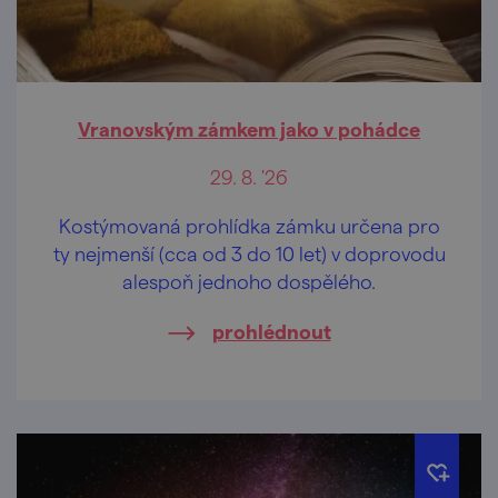
Vranovským zámkem jako v pohádce
29. 8. '26
Kostýmovaná prohlídka zámku určena pro
ty nejmenší (cca od 3 do 10 let) v doprovodu
alespoň jednoho dospělého.
prohlédnout