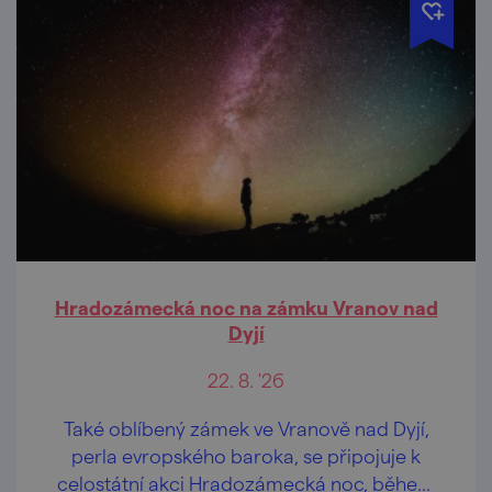
Hradozámecká noc na zámku Vranov nad
Dyjí
22. 8. '26
Také oblíbený zámek ve Vranově nad Dyjí,
perla evropského baroka, se připojuje k
celostátní akci Hradozámecká noc, během