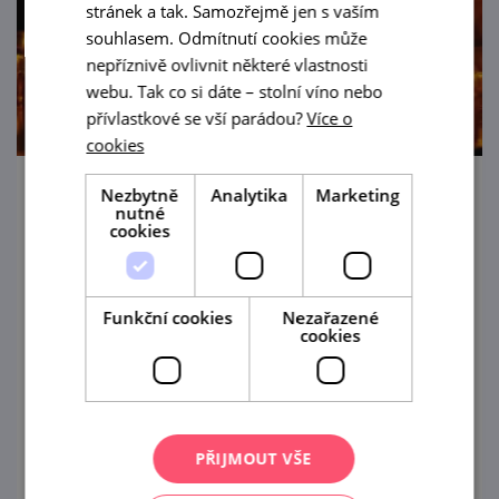
stránek a tak. Samozřejmě jen s vaším
souhlasem. Odmítnutí cookies může
nepříznivě ovlivnit některé vlastnosti
webu. Tak co si dáte – stolní víno nebo
přívlastkové se vší parádou?
Více o
cookies
Nezbytně
Analytika
Marketing
Lásky a vrásky pana Voka na zámku
nutné
Vranov nad Dyjí
cookies
13. 8. '26
Funkční cookies
Nezařazené
Noční oživené prohlídky vranovského zámku
cookies
letos představí šermířsko-divadelní adaptaci
na motivy známé televizní komedie "Svatby
pana Voka".
prohlédnout
PŘIJMOUT VŠE