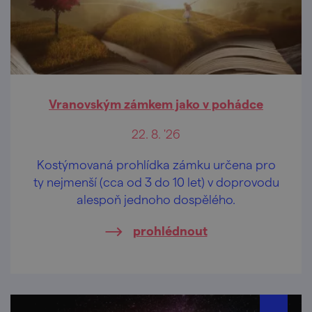
Vranovským zámkem jako v pohádce
22. 8. '26
Kostýmovaná prohlídka zámku určena pro
ty nejmenší (cca od 3 do 10 let) v doprovodu
alespoň jednoho dospělého.
prohlédnout