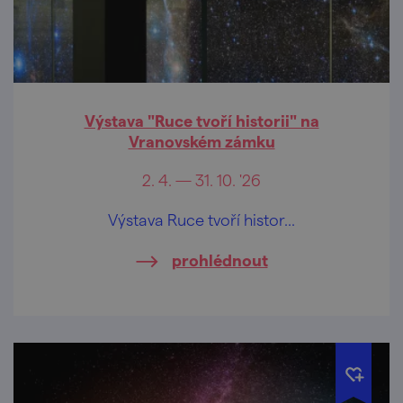
Výstava "Ruce tvoří historii" na
Vranovském zámku
2. 4. — 31. 10. '26
Výstava Ruce tvoří histor...
prohlédnout