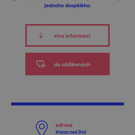
jednoho dospělého.
více informací
do oblíbených
adresa
Vranov nad Dyjí