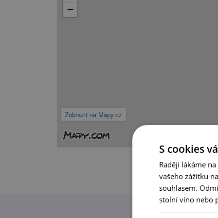
−
Zobrazit na Mapy.cz
S cookies vá
Raději lákáme na
vašeho zážitku n
souhlasem. Odmítn
stolní víno nebo 