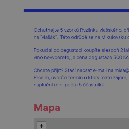
Ochutnejte 5 vzorků Ryzlinku vlašského, při
na "vlašák". Této odrůdě se na Mikulovsku d
Pokud si po degustaci koupíte alespoň 2 lá
víno nevyberete, je cena degustace 300 Kč
Chcete přijít? Stačí napsat e-mail na misa@
Prosím, uveďte termín o který máte zájem, 
naplnění min. počtu 5 účastníků.
Mapa
+