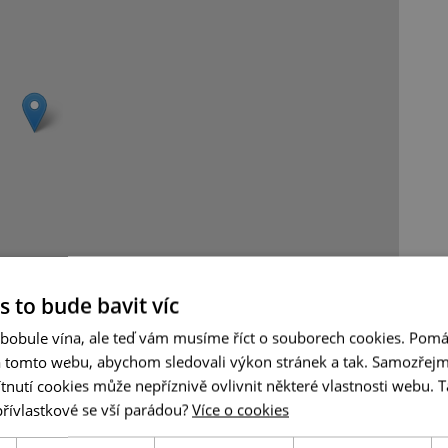
Leaflet
|
© Seznam.cz a.s. a další
s to bude bavit víc
 bobule vína, ale teď vám musíme říct o souborech cookies. Pomá
a tomto webu, abychom sledovali výkon stránek a tak. Samozřejm
utí cookies může nepříznivě ovlivnit některé vlastnosti webu. Ta
přívlastkové se vší parádou?
Více o cookies