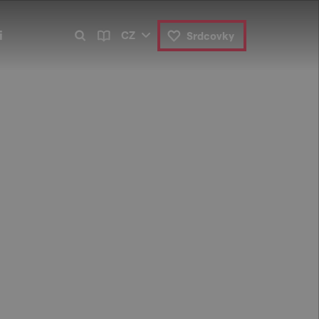
i
CZ
Srdcovky