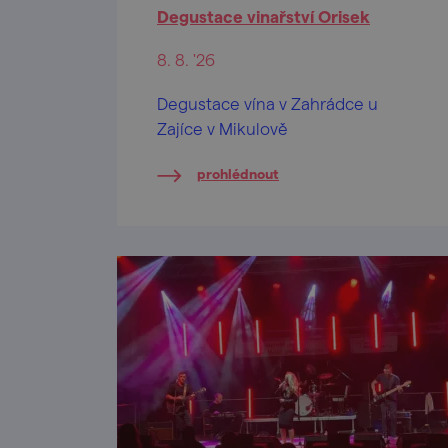
Degustace vinařství Orisek
8. 8. '26
Degustace vína v Zahrádce u
Zajíce v Mikulově
prohlédnout