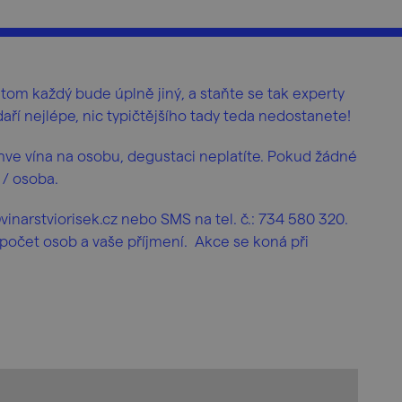
tom každý bude úplně jiný, a staňte se tak experty
aří nejlépe, nic typičtějšího tady teda nedostanete!
hve vína na osobu, degustaci neplatíte. Pokud žádné
 / osoba.
vinarstviorisek.cz nebo SMS na tel. č.: 734 580 320.
počet osob a vaše příjmení. Akce se koná při