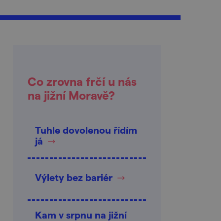
Co zrovna frčí u nás
na jižní Moravě?
Tuhle dovolenou řídím
já
Výlety bez bariér
Kam v srpnu na jižní