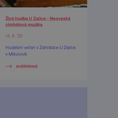
Živá hudba U Zajíce - Neoveská
cimbálová muzika
14. 8. '26
Hudební večer v Zahrádce U Zajíce
v Mikulově.
prohlédnout