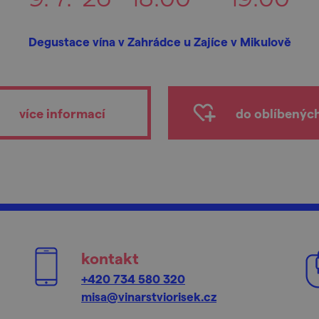
Degustace vína v Zahrádce u Zajíce v Mikulově
více informací
do oblíbenýc
kontakt
+420 734 580 320
misa@vinarstviorisek.cz