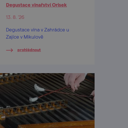
Degustace vinařství Orisek
13. 8. '26
Degustace vína v Zahrádce u
Zajíce v Mikulově
prohlédnout