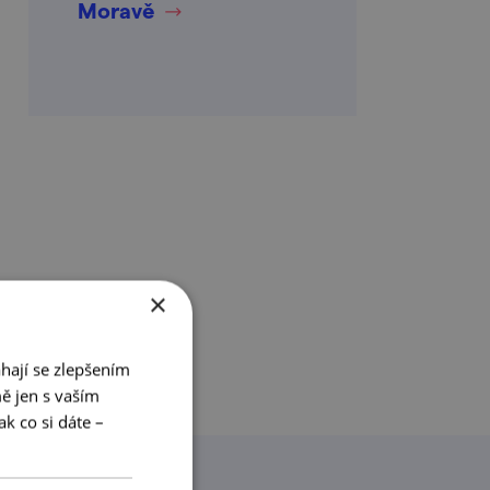
Moravě
×
hají se zlepšením
ě jen s vaším
k co si dáte –