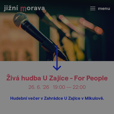
menu
Živá hudba U Zajíce - For People
26. 6. '26
19:00 — 22:00
Hudební večer v Zahrádce U Zajíce v Mikulově.