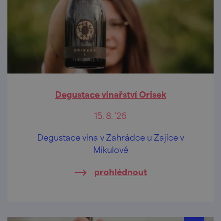
Degustace vinařství Orisek
15. 8. '26
Degustace vína v Zahrádce u Zajíce v
Mikulově
prohlédnout