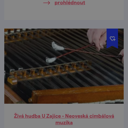
prohlédnout
Živá hudba U Zajíce - Neoveská cimbálová
muzika