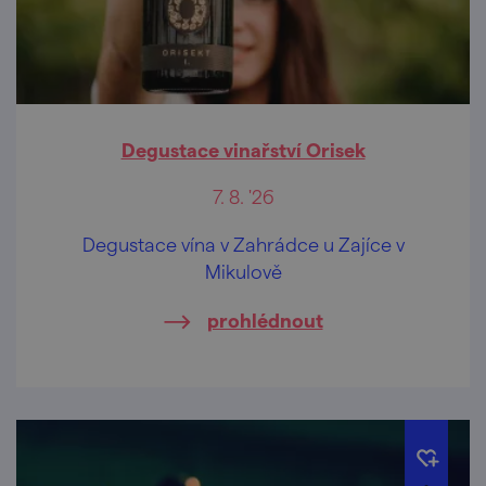
Degustace vinařství Orisek
7. 8. '26
Degustace vína v Zahrádce u Zajíce v
Mikulově
prohlédnout