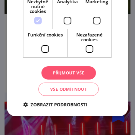
Nezbytně
Analytika
Marketing
nutné
cookies
Degustace vinařství Orisek
Funkční cookies
Nezařazené
13. 8. '26
cookies
Degustace vína v Zahrádce u Zajíce v
Mikulově
PŘIJMOUT VŠE
prohlédnout
VŠE ODMÍTNOUT
ZOBRAZIT PODROBNOSTI