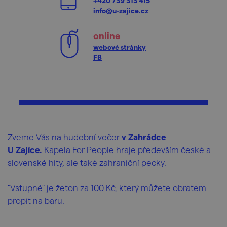
+420 739 313 415
info@u-zajice.cz
online
webové stránky
FB
Zveme Vás na hudební večer
v Zahrádce
U Zajíce.
Kapela For People hraje především české a
slovenské hity, ale také zahraniční pecky.
"Vstupné" je žeton za 100 Kč, který můžete obratem
propít na baru.