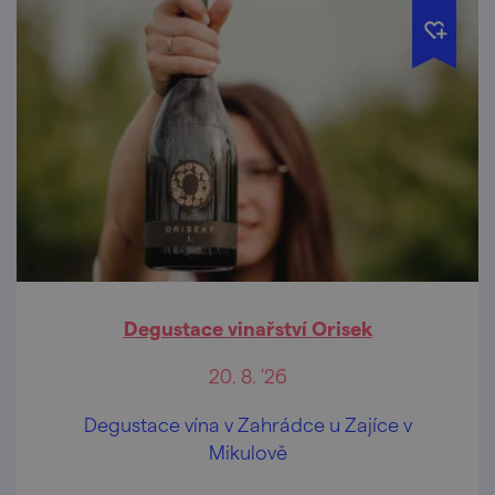
Degustace vinařství Orisek
20. 8. '26
Degustace vína v Zahrádce u Zajíce v
Mikulově