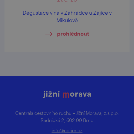
Degustace vína v Zahrádce u Zajíce v
Mikulově
prohlédnout
Centrála cestovního ruchu – Jižní Morava, z.s.p.o.
Radnická 2, 602 00 Brno
info@ccrjm.cz