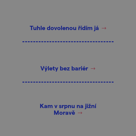
Tuhle dovolenou řídím já
Výlety bez bariér
Kam v srpnu na jižní
Moravě