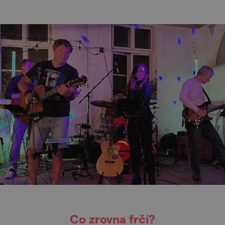
Co zrovna frčí?