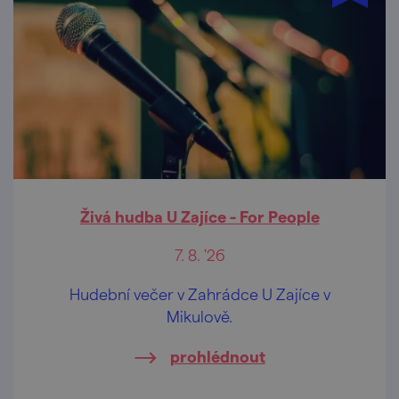
Živá hudba U Zajíce - For People
7. 8. '26
Hudební večer v Zahrádce U Zajíce v
Mikulově.
prohlédnout