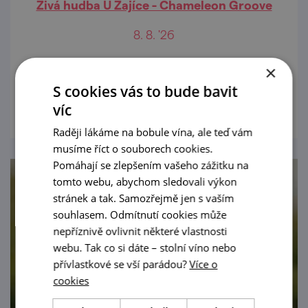
Živá hudba U Zajíce - Chameleon Groove
8. 8. '26
Živá hudba v Zahrádce U Zajíce.
×
S cookies vás to bude bavit
prohlédnout
víc
Raději lákáme na bobule vína, ale teď vám
musíme říct o souborech cookies.
Pomáhají se zlepšením vašeho zážitku na
tomto webu, abychom sledovali výkon
stránek a tak. Samozřejmě jen s vaším
souhlasem. Odmítnutí cookies může
nepříznivě ovlivnit některé vlastnosti
webu. Tak co si dáte – stolní víno nebo
přívlastkové se vší parádou?
Více o
cookies