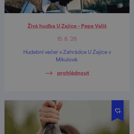
Živá hudba U Zajíce - Pepe Vališ
15. 8. '26
Hudební večer v Zahrádce U Zajíce v
Mikulově.
prohlédnout