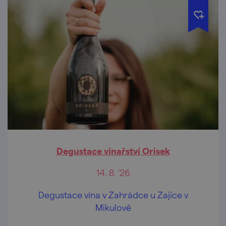
Degustace vinařství Orisek
14. 8. '26
Degustace vína v Zahrádce u Zajíce v
Mikulově