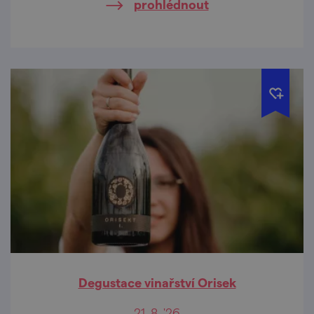
prohlédnout
Degustace vinařství Orisek
21. 8. '26