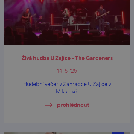
Živá hudba U Zajíce - The Gardeners
14. 8. '26
Hudební večer v Zahrádce U Zajíce v
Mikulově.
prohlédnout