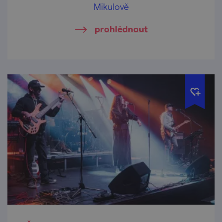
Mikulově
prohlédnout