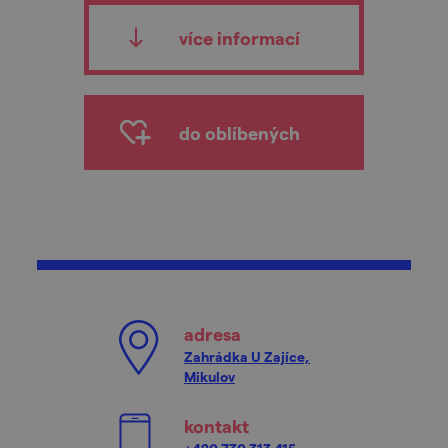
více informací
do oblíbených
adresa
Zahrádka U Zajíce,
Mikulov
kontakt