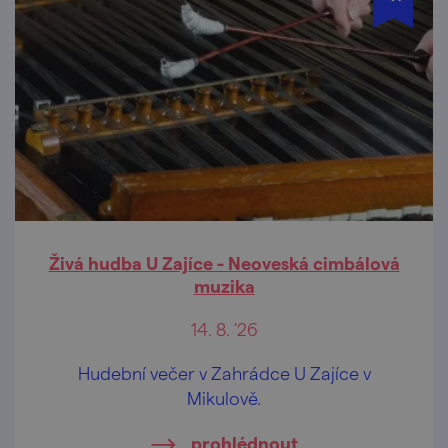
Živá hudba U Zajíce - Neoveská cimbálová
muzika
14. 8. '26
Hudební večer v Zahrádce U Zajíce v
Mikulově.
prohlédnout