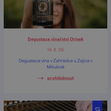
Degustace vinařství Orisek
14. 8. '26
Degustace vína v Zahrádce u Zajíce v
Mikulově
prohlédnout