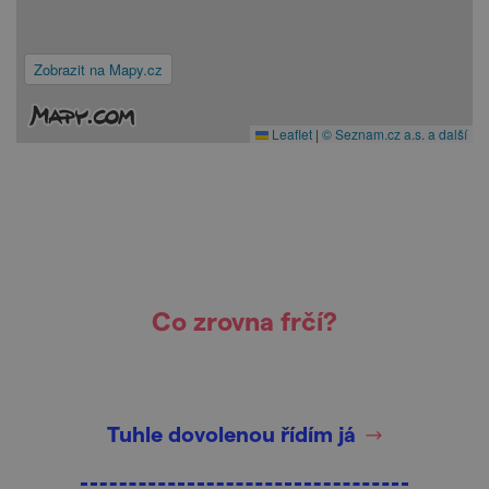
Zobrazit na Mapy.cz
Leaflet
|
© Seznam.cz a.s. a další
Co zrovna frčí?
Tuhle dovolenou řídím já