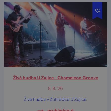
Živá hudba U Zajíce - Chameleon Groove
8. 8. '26
Živá hudba v Zahrádce U Zajíce.
prohlédnout