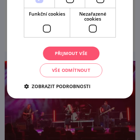
Degustace vína v Zahrádce u Zajíce v
Funkční cookies
Nezařazené
Mikulově
cookies
prohlédnout
PŘIJMOUT VŠE
VŠE ODMÍTNOUT
ZOBRAZIT PODROBNOSTI