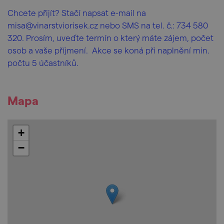
Chcete přijít? Stačí napsat e-mail na
misa@vinarstviorisek.cz nebo SMS na tel. č.: 734 580
320. Prosím, uveďte termín o který máte zájem, počet
osob a vaše příjmení. Akce se koná při naplnění min.
počtu 5 účastníků.
Mapa
+
−