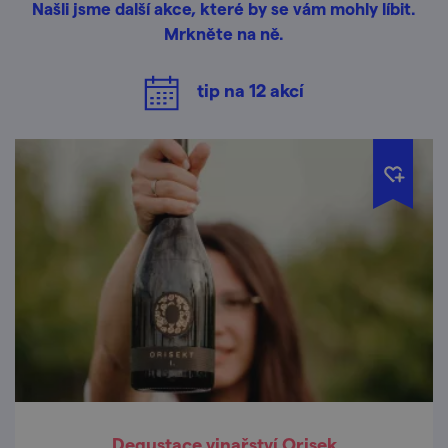
Našli jsme další akce, které by se vám mohly líbit.
Mrkněte na ně.
tip na
12
akcí
Degustace vinařství Orisek