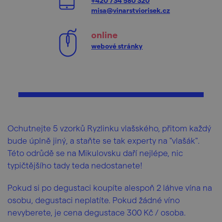
+420 734 580 320
misa@vinarstviorisek.cz
online
webové stránky
Ochutnejte 5 vzorků Ryzlinku vlašského, přitom každý
bude úplně jiný, a staňte se tak experty na "vlašák".
Této odrůdě se na Mikulovsku daří nejlépe, nic
typičtějšího tady teda nedostanete!
Pokud si po degustaci koupíte alespoň 2 láhve vína na
osobu, degustaci neplatíte. Pokud žádné víno
nevyberete, je cena degustace 300 Kč / osoba.