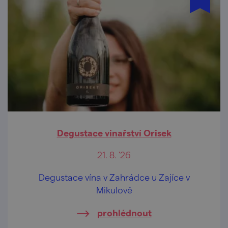
Degustace vinařství Orisek
21. 8. '26
Degustace vína v Zahrádce u Zajíce v
Mikulově
prohlédnout