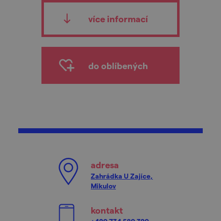
více informací
do oblíbených
adresa
Zahrádka U Zajíce,
Mikulov
kontakt