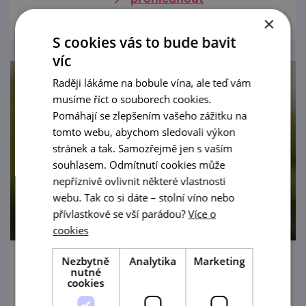
×
S cookies vás to bude bavit
víc
Raději lákáme na bobule vína, ale teď vám
musíme říct o souborech cookies.
Pomáhají se zlepšením vašeho zážitku na
tomto webu, abychom sledovali výkon
stránek a tak. Samozřejmě jen s vaším
souhlasem. Odmítnutí cookies může
nepříznivě ovlivnit některé vlastnosti
webu. Tak co si dáte – stolní víno nebo
přívlastkové se vší parádou?
Více o
cookies
Nezbytně
Analytika
Marketing
Degustace vinařství Orisek
nutné
cookies
13. 8. '26