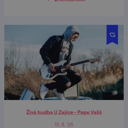
Živá hudba U Zajíce - Pepe Vališ
15. 8. '26