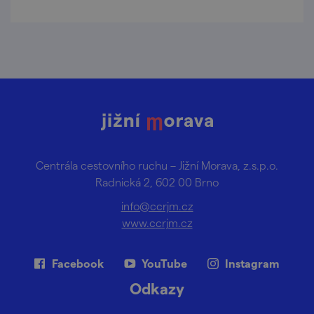
Centrála cestovního ruchu – Jižní Morava, z.s.p.o.
Radnická 2, 602 00 Brno
info@ccrjm.cz
www.ccrjm.cz
Facebook
YouTube
Instagram
Odkazy