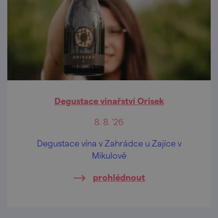
Degustace vinařství Orisek
8. 8. '26
Degustace vína v Zahrádce u Zajíce v
Mikulově
prohlédnout