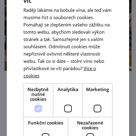
víc
Raději lákáme na bobule vína, ale teď vám
musíme říct o souborech cookies.
Pomáhají se zlepšením vašeho zážitku na
tomto webu, abychom sledovali výkon
stránek a tak. Samozřejmě jen s vaším
souhlasem. Odmítnutí cookies může
nepříznivě ovlivnit některé vlastnosti
webu. Tak co si dáte – stolní víno nebo
přívlastkové se vší parádou?
Více o
cookies
Živá hudba U Zajíce - Neoveská cimbálová
Nezbytně
Analytika
Marketing
muzika
nutné
cookies
14. 8. '26
Hudební večer v Zahrádce U Zajíce v
Funkční cookies
Nezařazené
Mikulově.
cookies