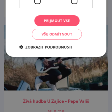
prohlédnout
PŘIJMOUT VŠE
VŠE ODMÍTNOUT
ZOBRAZIT PODROBNOSTI
Živá hudba U Zajíce - Pepe Vališ
15. 8. '26