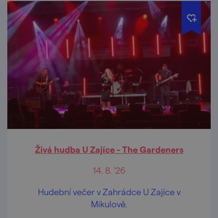
Živá hudba U Zajíce - The Gardeners
14. 8. '26
Hudební večer v Zahrádce U Zajíce v
Mikulově.