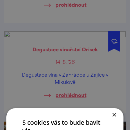
prohlédnout
Degustace vinařství Orisek
14. 8. '26
Degustace vína v Zahrádce u Zajíce v
Mikulově
prohlédnout
×
S cookies vás to bude bavit