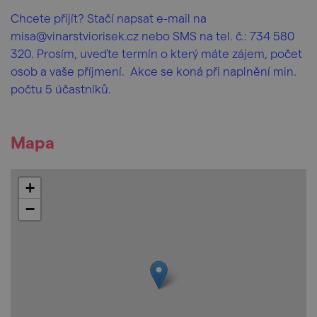
Chcete přijít? Stačí napsat e-mail na
misa@vinarstviorisek.cz nebo SMS na tel. č.: 734 580
320. Prosím, uveďte termín o který máte zájem, počet
osob a vaše příjmení. Akce se koná při naplnění min.
počtu 5 účastníků.
Mapa
+
−