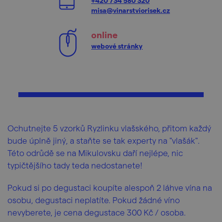
+420 734 580 320
misa@vinarstviorisek.cz
online
webové stránky
Ochutnejte 5 vzorků Ryzlinku vlašského, přitom každý
bude úplně jiný, a staňte se tak experty na "vlašák".
Této odrůdě se na Mikulovsku daří nejlépe, nic
typičtějšího tady teda nedostanete!
Pokud si po degustaci koupíte alespoň 2 láhve vína na
osobu, degustaci neplatíte. Pokud žádné víno
nevyberete, je cena degustace 300 Kč / osoba.