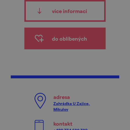
více informací
do oblíbených
adresa
Zahrádka U Zajíce,
Mikulov
kontakt