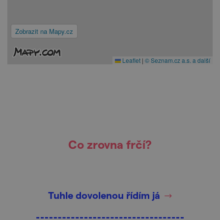
Zobrazit na Mapy.cz
Leaflet
|
© Seznam.cz a.s. a další
Co zrovna frčí?
Tuhle dovolenou řídím já