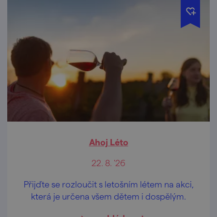
Ahoj Léto
22. 8. '26
Přijďte se rozloučit s letošním létem na akci,
která je určena všem dětem i dospělým.