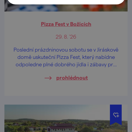
Pizza Fest v Božicích
29. 8. '26
Poslední prázdninovou sobotu se v Jiráskově
domě uskuteční Pizza Fest, který nabídne
odpoledne plné dobrého jídla i zábavy pro
celou rodinu.
prohlédnout