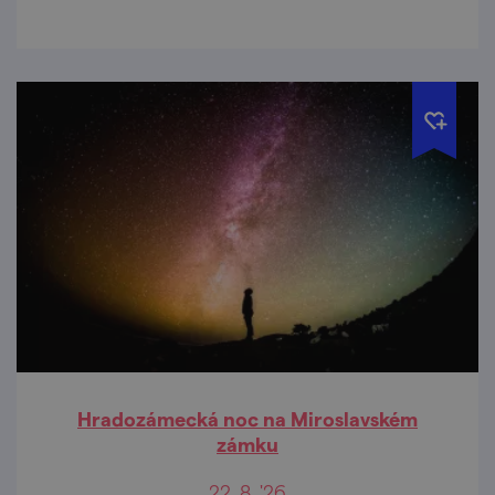
Hradozámecká noc na Miroslavském
zámku
22. 8. '26