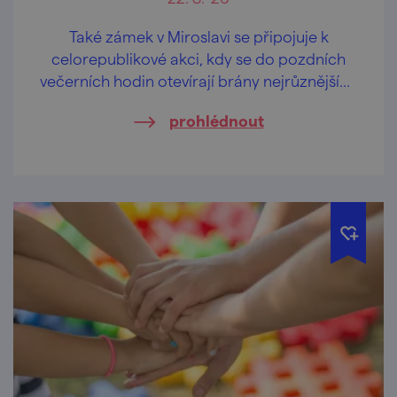
Také zámek v Miroslavi se připojuje k
celorepublikové akci, kdy se do pozdních
večerních hodin otevírají brány nejrůznějších
památkových objektů nabízejících
prohlédnout
netradiční prohlídky či speciální
doprovodný program.