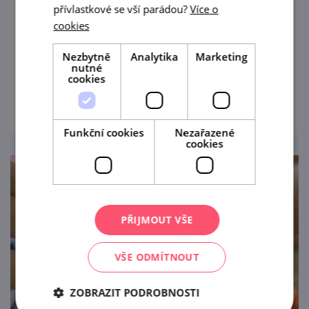
přívlastkové se vší parádou?
Více o
Druhý ročník oblíbené akce Křížem krážem
cookies
Božicemi se uskuteční předposlední
Nezbytně
Analytika
Marketing
srpnovou sobotu.
nutné
cookies
prohlédnout
Funkční cookies
Nezařazené
cookies
PŘIJMOUT VŠE
VŠE ODMÍTNOUT
ZOBRAZIT PODROBNOSTI