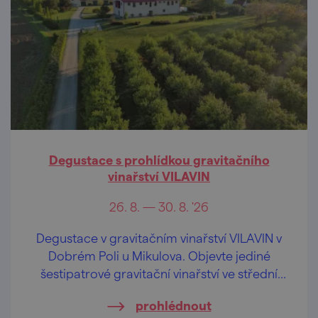
Degustace s prohlídkou gravitačního
vinařství VILAVIN
26. 8. — 30. 8. '26
Degustace v gravitačním vinařství VILAVIN v
Dobrém Poli u Mikulova. Objevte jediné
šestipatrové gravitační vinařství ve střední
Evropě.
prohlédnout