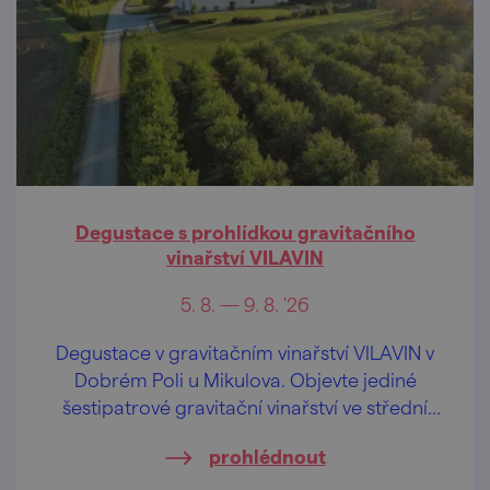
Degustace s prohlídkou gravitačního
vinařství VILAVIN
5. 8. — 9. 8. '26
Degustace v gravitačním vinařství VILAVIN v
Dobrém Poli u Mikulova. Objevte jediné
šestipatrové gravitační vinařství ve střední
Evropě.
prohlédnout