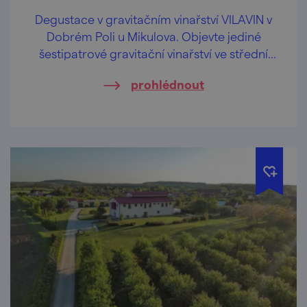
Degustace v gravitačním vinařství VILAVIN v
Dobrém Poli u Mikulova. Objevte jediné
šestipatrové gravitační vinařství ve střední
Evropě.
prohlédnout