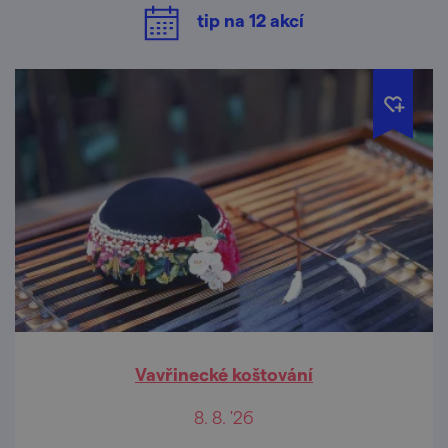
tip na
12
akcí
Vavřinecké koštování
8. 8. '26