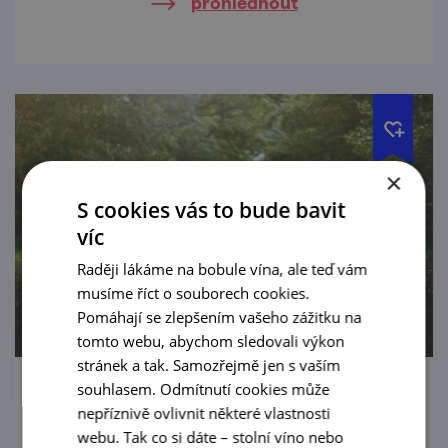
prohlédnout
×
S cookies vás to bude bavit
víc
Raději lákáme na bobule vína, ale teď vám
musíme říct o souborech cookies.
Pomáhají se zlepšením vašeho zážitku na
tomto webu, abychom sledovali výkon
stránek a tak. Samozřejmě jen s vaším
souhlasem. Odmítnutí cookies může
Křížem krážem Božicemi
nepříznivě ovlivnit některé vlastnosti
webu. Tak co si dáte – stolní víno nebo
22. 8. '26