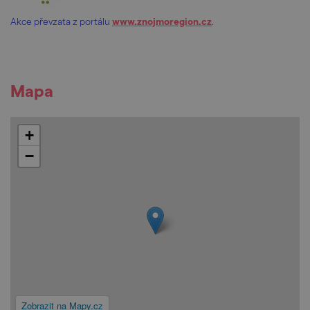
Akce převzata z portálu
www.znojmoregion.cz
.
Mapa
+
−
Zobrazit na Mapy.cz