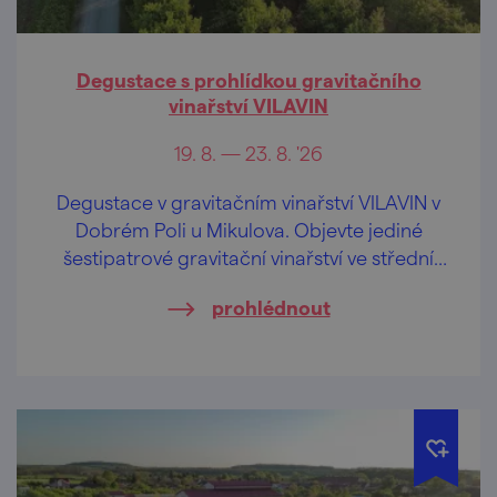
Degustace s prohlídkou gravitačního
vinařství VILAVIN
19. 8. — 23. 8. '26
Degustace v gravitačním vinařství VILAVIN v
Dobrém Poli u Mikulova. Objevte jediné
šestipatrové gravitační vinařství ve střední
Evropě.
prohlédnout