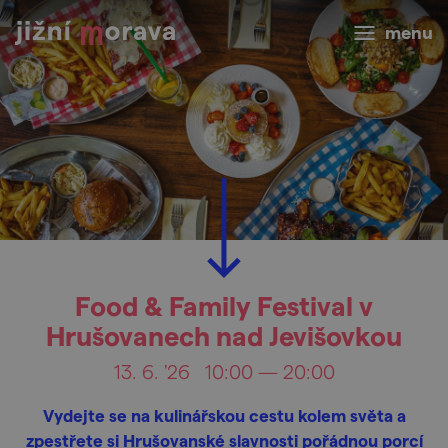
menu
Food & Family Festival v
Hrušovanech nad Jevišovkou
13. 6. '26
10:00 — 20:00
Vydejte se na kulinářskou cestu kolem světa a
zpestřete si Hrušovanské slavnosti pořádnou porcí