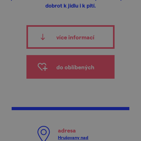
dobrot k jídlu i k pití.
více informací
do oblíbených
adresa
Hrušovany nad