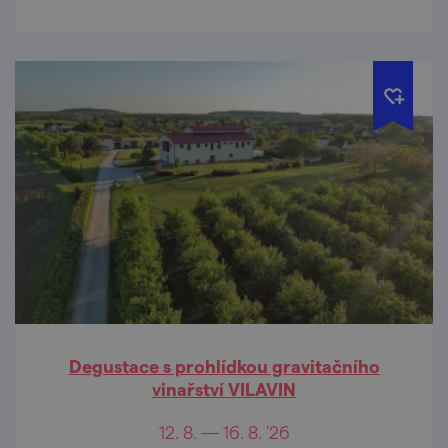
Degustace s prohlídkou gravitačního
vinařství VILAVIN
12. 8. — 16. 8. '26