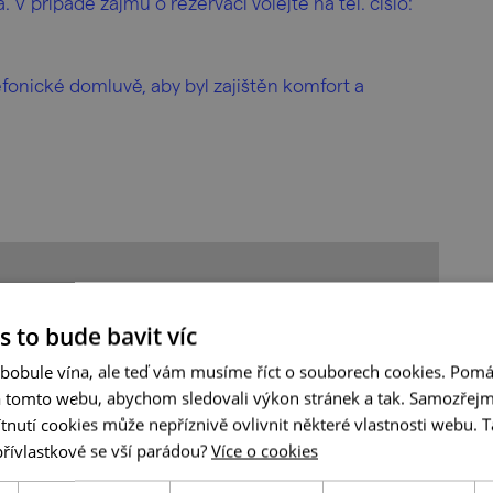
V případě zájmu o rezervaci volejte na tel. číslo:
fonické domluvě, aby byl zajištěn komfort a
s to bude bavit víc
 bobule vína, ale teď vám musíme říct o souborech cookies. Pomá
a tomto webu, abychom sledovali výkon stránek a tak. Samozřejm
utí cookies může nepříznivě ovlivnit některé vlastnosti webu. Ta
přívlastkové se vší parádou?
Více o cookies