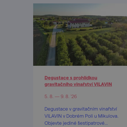
Degustace s prohlídkou
gravitačního vinařství VILAVIN
5. 8. — 9. 8. '26
Degustace v gravitačním vinařství
VILAVIN v Dobrém Poli u Mikulova.
Objevte jediné šestipatrové