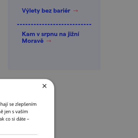
Výlety bez bariér
Kam v srpnu na jižní
Moravě
×
hají se zlepšením
ě jen s vaším
k co si dáte –