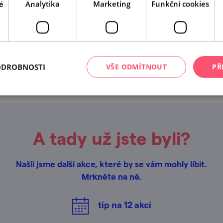
é
Analytika
Marketing
Funkční cookies
Leaflet
|
© Seznam.cz a.s. a další
ODROBNOSTI
VŠE ODMÍTNOUT
PŘ
A tady už jste byli?
Našli jsme další akce, které by se vám mohly líbit.
Mrkněte na ně.
tip na
12
akcí