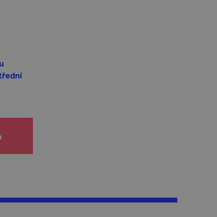
u
třední
h