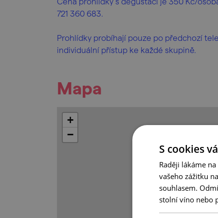
Cena prohlídky s degustací je 350 Kč/osoba. 
721 360 683.
Prohlídky probíhají pouze po předchozí tele
individuální přístup ke každé skupině.
Mapa
+
−
S cookies vá
Raději lákáme na
vašeho zážitku n
souhlasem. Odmítn
stolní víno nebo 