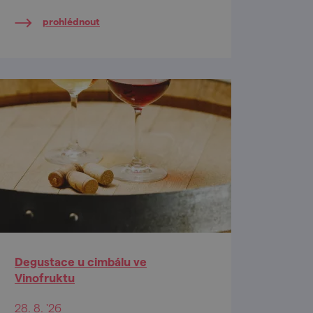
gravitační vinařství ve střední
prohlédnout
Evropě.
Degustace u cimbálu ve
Vinofruktu
28. 8. '26