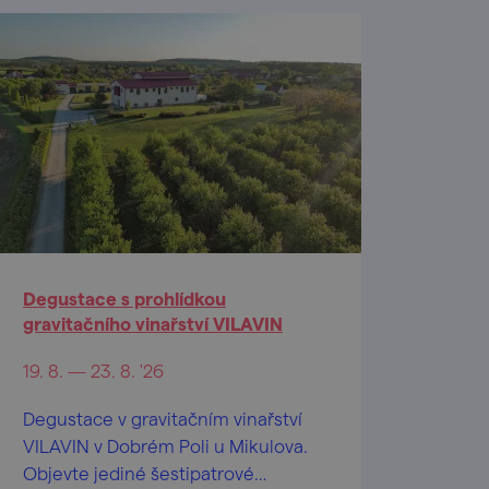
Degustace s prohlídkou
gravitačního vinařství VILAVIN
19. 8. — 23. 8. '26
Degustace v gravitačním vinařství
VILAVIN v Dobrém Poli u Mikulova.
Objevte jediné šestipatrové