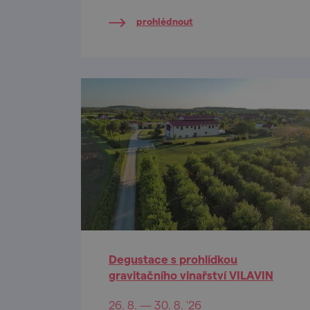
gravitační vinařství ve střední
prohlédnout
Evropě.
Degustace s prohlídkou
gravitačního vinařství VILAVIN
26. 8. — 30. 8. '26