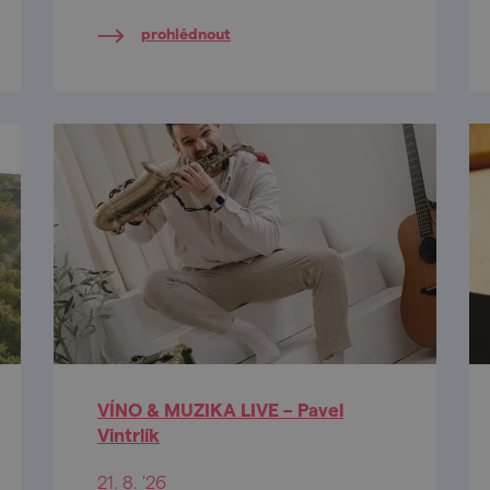
gravitační vinařství ve střední
prohlédnout
Evropě.
VÍNO & MUZIKA LIVE – Pavel
Vintrlík
21. 8. '26