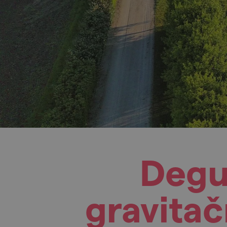
Degu
gravitač