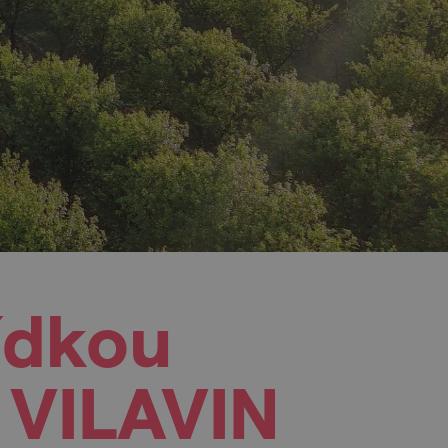
ídkou
í VILAVIN