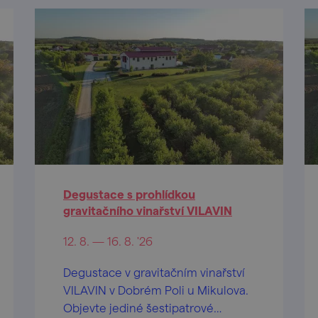
Degustace s prohlídkou
gravitačního vinařství VILAVIN
12. 8. — 16. 8. '26
Degustace v gravitačním vinařství
VILAVIN v Dobrém Poli u Mikulova.
Objevte jediné šestipatrové