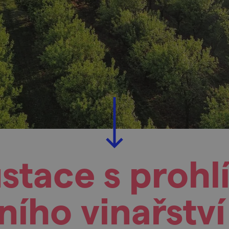
stace s prohl
ního vinařstv