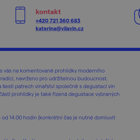
kontakt
+420 721 360 683
katerina@vilavin.cz
 zve vás na komentované prohlídky moderního
 tradicí, navrženo pro udržitelnou budoucnost.
šesti patrech vinařství společně s degustací vín
ástí prohlídky je také řízená degustace vybraných
ne od 14.00 hodin (konkrétní čas je nutné domluvit