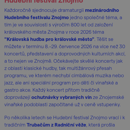
Každoročně sjednocuje dramaturgii
mezinárodního
Hudebního festivalu Znojmo
jedno společné téma, a
tím je ve souvislosti s výročím 800 let od založení
královského města Znojma v roce 2026 téma
"Královská hudba pro královské město"
. Těšit se
můžete v termínu 8.–29. července 2026 na více než 30
koncertů, představení a doprovodných kulturních akcí,
a to nejen ve Znojmě. Očekávejte skvělé koncerty jak
z oblasti klasické hudby, tak multižánrový přesah
programu, ve kterém nechybí cimbálová muzika nebo
jazz, ale ani speciální program pro děti či vinařské a
gastro akce. Každý koncert přitom tradičně
doprovázejí
ochutnávky vybraných vín
ze Znojemské
vinařské podoblasti započítané už v ceně vstupenky.
Po několika letech se Hudební festival Znojmo vrací i k
tradičním
Trubačům z Radniční věže
, která prošla