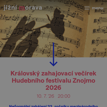
menu
Královský zahajovací večírek
Hudebního festivalu Znojmo
2026
10. 7. '26
20:00
Neformální zahájení 22. ročníku mezinárodního