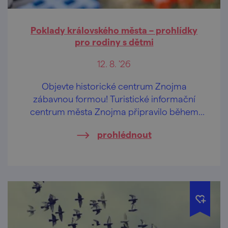
Poklady královského města – prohlídky
pro rodiny s dětmi
12. 8. '26
Objevte historické centrum Znojma
zábavnou formou! Turistické informační
centrum města Znojma připravilo během
letních prázdnin pravidelné komentované
prohlédnout
prohlídky určené především rodinám s
dětmi.