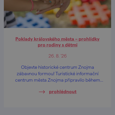
Poklady královského města – prohlídky
pro rodiny s dětmi
26. 8. '26
Objevte historické centrum Znojma
zábavnou formou! Turistické informační
centrum města Znojma připravilo během
letních prázdnin pravidelné komentované
prohlédnout
prohlídky určené především rodinám s
dětmi.