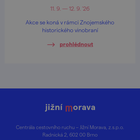
11. 9. — 12. 9. '26
Akce se koná v rámci Znojemského
historického vinobraní
prohlédnout
Centrála cestovního ruchu – Jižní Morava, z.s.p.o.
Radnická 2, 602 00 Brno