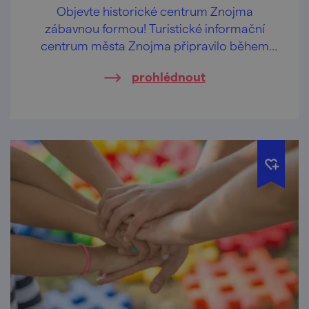
Objevte historické centrum Znojma
zábavnou formou! Turistické informační
centrum města Znojma připravilo během
letních prázdnin pravidelné komentované
prohlédnout
prohlídky určené především rodinám s
dětmi.