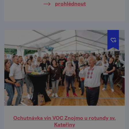
prohlédnout
Ochutnávka vín VOC Znojmo u rotundy sv.
Kateřiny