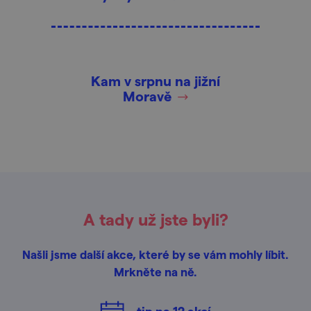
Kam v srpnu na jižní
Moravě
A tady už jste byli?
Našli jsme další akce, které by se vám mohly líbit.
Mrkněte na ně.
tip na
12
akcí