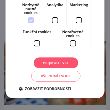
Objevte historické centrum Znojma
Nezbytně
Analytika
Marketing
zábavnou formou!
nutné
cookies
prohlédnout
Funkční cookies
Nezařazené
cookies
PŘIJMOUT VŠE
VŠE ODMÍTNOUT
ZOBRAZIT PODROBNOSTI