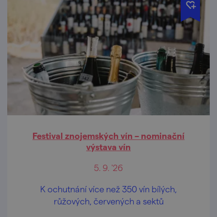
Festival znojemských vín – nominační
výstava vín
5. 9. '26
K ochutnání více než 350 vín bílých,
růžových, červených a sektů