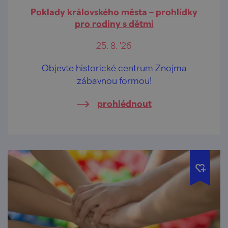
Poklady královského města – prohlídky
pro rodiny s dětmi
25. 8. '26
Objevte historické centrum Znojma
zábavnou formou!
prohlédnout