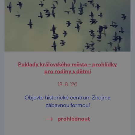
Poklady královského města – prohlídky
pro rodiny s dětmi
18. 8. '26
Objevte historické centrum Znojma
zábavnou formou!
prohlédnout