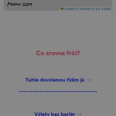
Leaflet
|
© Seznam.cz a.s. a další
Co zrovna frčí?
Tuhle dovolenou řídím já
Výlety bez bariér