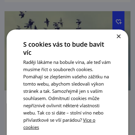
×
S cookies vás to bude bavit
víc
Raději lákáme na bobule vína, ale teď vám
musíme říct o souborech cookies.
Pomáhají se zlepšením vašeho zážitku na
tomto webu, abychom sledovali výkon
stránek a tak. Samozřejmě jen s vaším
souhlasem. Odmítnutí cookies může
Poklady královského města – prohlídky
nepříznivě ovlivnit některé vlastnosti
pro rodiny s dětmi
webu. Tak co si dáte – stolní víno nebo
přívlastkové se vší parádou?
Více o
19. 8. '26
cookies