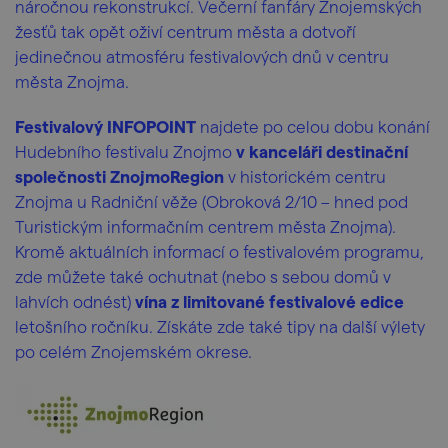
náročnou rekonstrukcí. Večerní fanfáry Znojemských
žesťů tak opět oživí centrum města a dotvoří
jedinečnou atmosféru festivalových dnů v centru
města Znojma.
Festivalový INFOPOINT
najdete po celou dobu konání
Hudebního festivalu Znojmo
v kanceláři destinační
společnosti ZnojmoRegion
v historickém centru
Znojma u Radniční věže (Obroková 2/10 – hned pod
Turistickým informačním centrem města Znojma).
Kromě aktuálních informací o festivalovém programu,
zde můžete také ochutnat (nebo s sebou domů v
lahvích odnést)
vína z limitované festivalové edice
letošního ročníku. Získáte zde také tipy na další výlety
po celém Znojemském okrese.