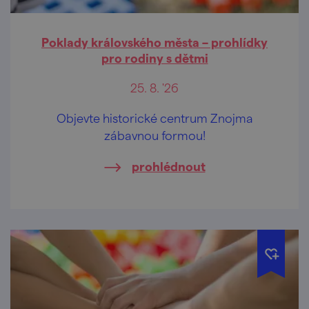
Poklady královského města – prohlídky
pro rodiny s dětmi
25. 8. '26
Objevte historické centrum Znojma
zábavnou formou!
prohlédnout