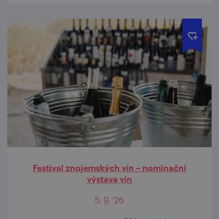
Festival znojemských vín – nominační
výstava vín
5. 9. '26