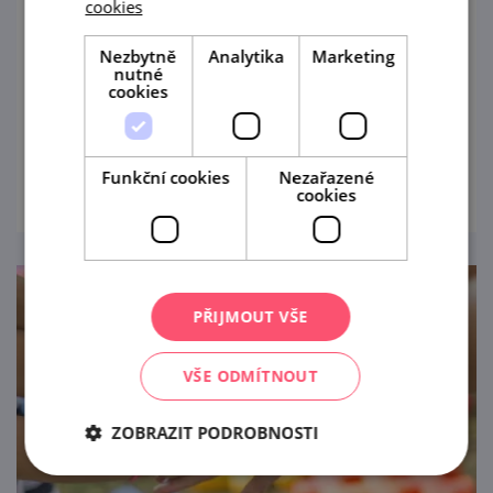
cookies
11. 8. '26
Nezbytně
Analytika
Marketing
Objevte historické centrum Znojma
nutné
zábavnou formou! Turistické informační
cookies
centrum města Znojma připravilo během
letních prázdnin pravidelné komentované
prohlédnout
prohlídky určené především rodinám s
Funkční cookies
Nezařazené
cookies
dětmi.
PŘIJMOUT VŠE
VŠE ODMÍTNOUT
ZOBRAZIT PODROBNOSTI