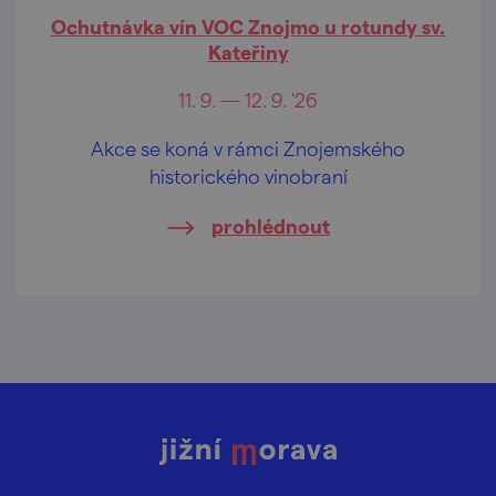
Ochutnávka vín VOC Znojmo u rotundy sv.
Kateřiny
11. 9. — 12. 9. '26
Akce se koná v rámci Znojemského
historického vinobraní
prohlédnout