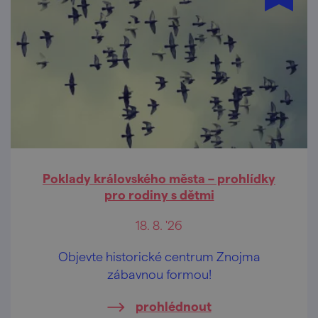
Poklady královského města – prohlídky
pro rodiny s dětmi
18. 8. '26
Objevte historické centrum Znojma
zábavnou formou!
prohlédnout