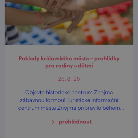
Poklady královského města – prohlídky
pro rodiny s dětmi
26. 8. '26
Objevte historické centrum Znojma
zábavnou formou! Turistické informační
centrum města Znojma připravilo během
letních prázdnin pravidelné komentované
prohlédnout
prohlídky určené především rodinám s
dětmi.