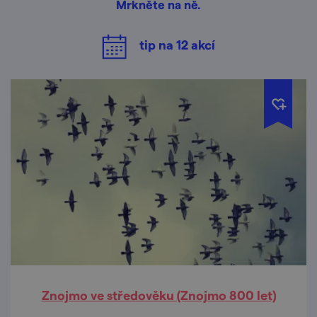
Mrkněte na ně.
tip na
12
akcí
Znojmo ve středověku (Znojmo 800 let)