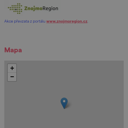
Akce převzata z portálu
www.znojmoregion.cz
.
Mapa
+
−