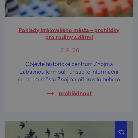
Poklady královského města – prohlídky
pro rodiny s dětmi
12. 8. '26
Objevte historické centrum Znojma
zábavnou formou! Turistické informační
centrum města Znojma připravilo během
letních prázdnin pravidelné komentované
prohlédnout
prohlídky určené především rodinám s
dětmi.