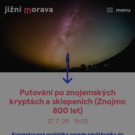
menu
Putování po znojemských
kryptách a sklepeních (Znojmo
800 let)
27. 7. '26
19:00
Komentovaná prohlídka zavede návštěvníky do