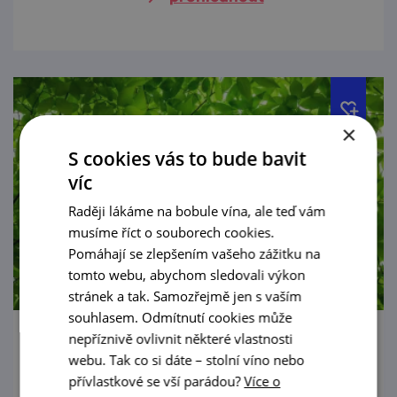
×
S cookies vás to bude bavit
víc
Raději lákáme na bobule vína, ale teď vám
musíme říct o souborech cookies.
Pomáhají se zlepšením vašeho zážitku na
tomto webu, abychom sledovali výkon
stránek a tak. Samozřejmě jen s vaším
souhlasem. Odmítnutí cookies může
nepříznivě ovlivnit některé vlastnosti
Poklady královského města – prohlídky
webu. Tak co si dáte – stolní víno nebo
pro rodiny s dětmi
přívlastkové se vší parádou?
Více o