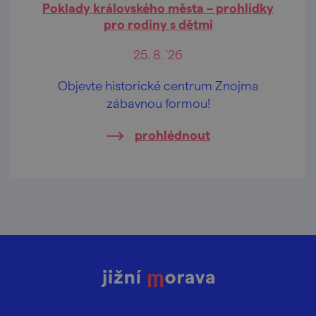
Poklady královského města – prohlídky
pro rodiny s dětmi
25. 8. '26
Objevte historické centrum Znojma
zábavnou formou!
prohlédnout