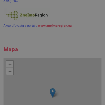
Znojmě.
Akce převzata z portálu
www.znojmoregion.cz
.
Mapa
+
−