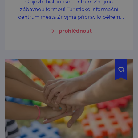
Objevte historické centrum Znojma
zábavnou formou! Turistické informační
centrum města Znojma připravilo během
letních prázdnin pravidelné komentované
prohlédnout
prohlídky určené především rodinám s
dětmi.