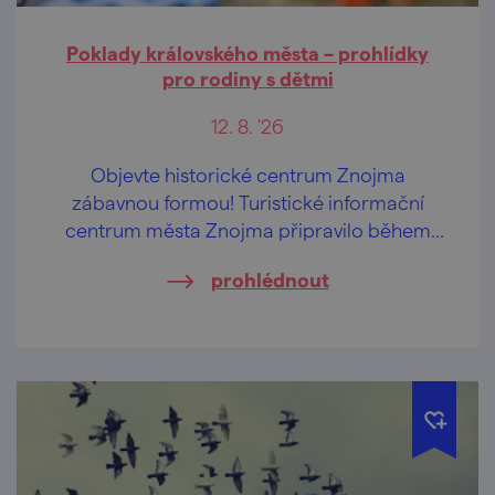
Poklady královského města – prohlídky
pro rodiny s dětmi
12. 8. '26
Objevte historické centrum Znojma
zábavnou formou! Turistické informační
centrum města Znojma připravilo během
letních prázdnin pravidelné komentované
prohlédnout
prohlídky určené především rodinám s
dětmi.