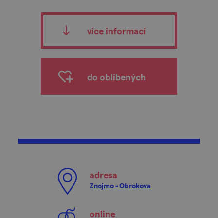
více informací
do oblíbených
adresa
Znojmo - Obrokova
online