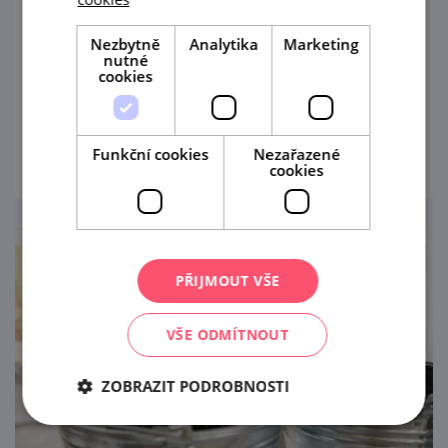
16. 8. '26
Nezbytně
Analytika
Marketing
nutné
Komentovaná prohlídka představí historii
cookies
hradebního opevnění města Znojmo.
prohlédnout
Funkční cookies
Nezařazené
cookies
PŘIJMOUT VŠE
VŠE ODMÍTNOUT
ZOBRAZIT PODROBNOSTI