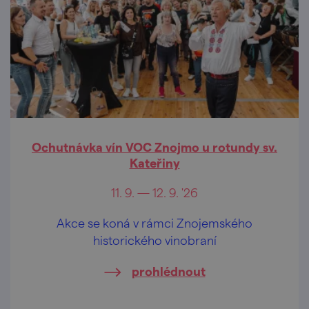
Ochutnávka vín VOC Znojmo u rotundy sv.
Kateřiny
11. 9. — 12. 9. '26
Akce se koná v rámci Znojemského
historického vinobraní
prohlédnout