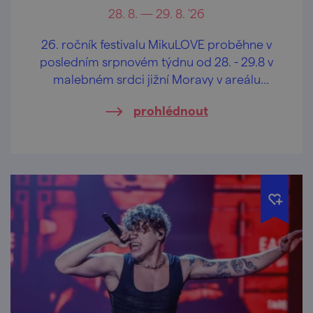
28. 8. — 29. 8. '26
26. ročník festivalu MikuLOVE proběhne v
posledním srpnovém týdnu od 28. - 29.8 v
malebném srdci jižní Moravy v areálu
mikulovského amfiteátru.
prohlédnout