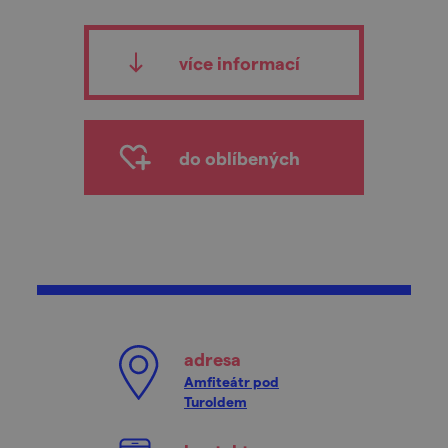
více informací
do oblíbených
adresa
Amfiteátr pod
Turoldem