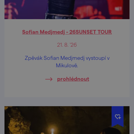
Sofian Medjmedj - 26SUNSET TOUR
21. 8. '26
Zpěvák Sofian Medjmedj vystoupí v
Mikulově.
prohlédnout