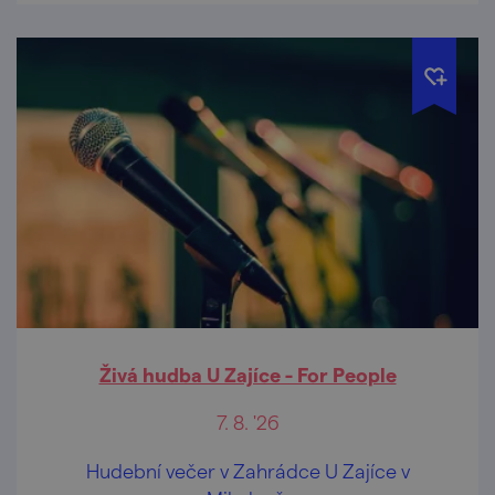
Živá hudba U Zajíce - For People
7. 8. '26
Hudební večer v Zahrádce U Zajíce v