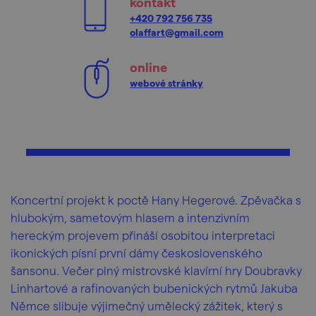
kontakt
+420 792 756 735
olaffart@gmail.com
online
webové stránky
Koncertní projekt k poctě Hany Hegerové. Zpěvačka s
hlubokým, sametovým hlasem a intenzivním
hereckým projevem přináší osobitou interpretaci
ikonických písní první dámy československého
šansonu. Večer plný mistrovské klavírní hry Doubravky
Linhartové a rafinovaných bubenických rytmů Jakuba
Němce slibuje výjimečný umělecký zážitek, který s