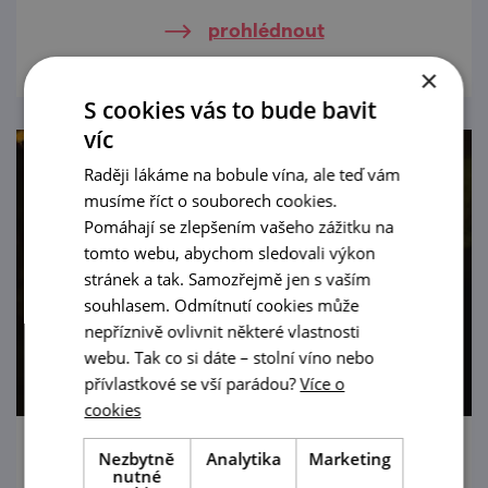
prohlédnout
×
S cookies vás to bude bavit
víc
Raději lákáme na bobule vína, ale teď vám
musíme říct o souborech cookies.
Pomáhají se zlepšením vašeho zážitku na
tomto webu, abychom sledovali výkon
stránek a tak. Samozřejmě jen s vaším
souhlasem. Odmítnutí cookies může
nepříznivě ovlivnit některé vlastnosti
webu. Tak co si dáte – stolní víno nebo
přívlastkové se vší parádou?
Více o
cookies
Nezbytně
Analytika
Marketing
Večerní prohlídky při svíčkách
nutné