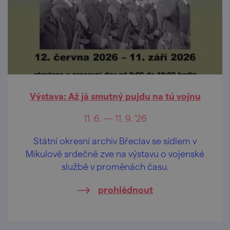
Výstava: Až já smutný pujdu na tú vojnu
11. 6. — 11. 9. '26
Státní okresní archiv Břeclav se sídlem v
Mikulově srdečně zve na výstavu o vojenské
službě v proměnách času.
prohlédnout