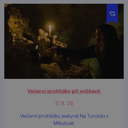
Večerní prohlídky při svíčkách
17. 8. '26
Večerní prohlídky jeskyně Na Turoldu v
Mikulově.