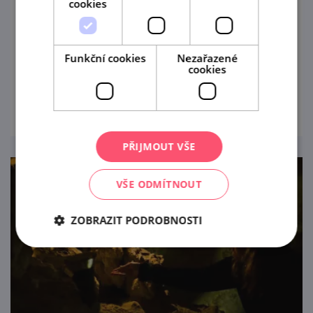
cookies
24. 8. '26
Večerní prohlídky jeskyně Na Turoldu v
Funkční cookies
Nezařazené
Mikulově.
cookies
prohlédnout
PŘIJMOUT VŠE
VŠE ODMÍTNOUT
ZOBRAZIT PODROBNOSTI