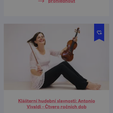
prohlédnout
Klášterní hudební slavnosti: Antonio
Vivaldi - Čtvero ročních dob