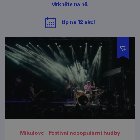
Mrkněte na ně.
tip na
12
akcí
Mikulove - Festival nepopulární hudby