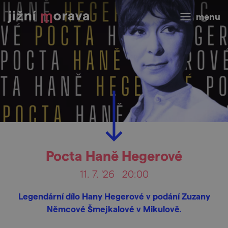
menu
Pocta Haně Hegerové
11. 7. '26
20:00
Legendární dílo Hany Hegerové v podání Zuzany
Němcové Šmejkalové v Mikulově.