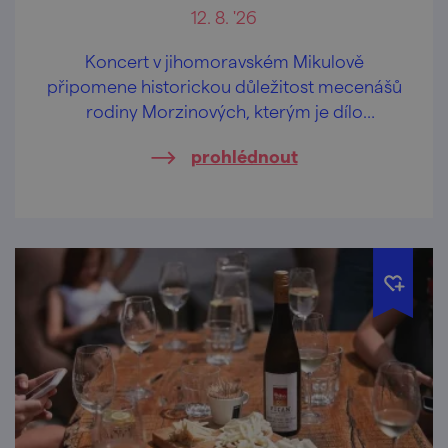
12. 8. '26
Koncert v jihomoravském Mikulově
připomene historickou důležitost mecenášů
rodiny Morzinových, kterým je dílo
dedikováno.
prohlédnout