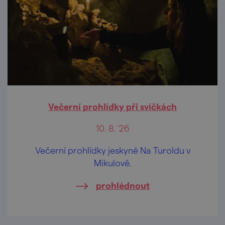
Večerní prohlídky při svíčkách
10. 8. '26
Večerní prohlídky jeskyně Na Turoldu v
Mikulově.
prohlédnout