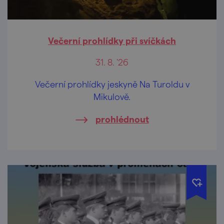
Večerní prohlídky při svíčkách
31. 8. '26
Večerní prohlídky jeskyně Na Turoldu v
Mikulově.
prohlédnout