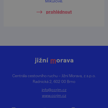
Mikulově.
prohlédnout
Centrála cestovního ruchu – Jižní Morava, z.s.p.o.
Radnická 2, 602 00 Brno
info@ccrjm.cz
www.ccrjm.cz