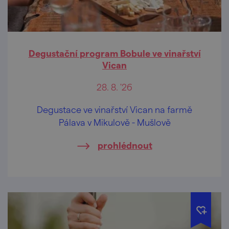
Degustační program Bobule ve vinařství
Vican
28. 8. '26
Degustace ve vinařství Vican na farmě
Pálava v Mikulově - Mušlově
prohlédnout