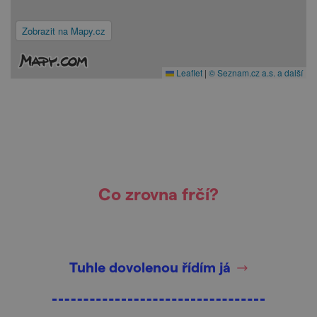
Zobrazit na Mapy.cz
Leaflet
|
© Seznam.cz a.s. a další
Co zrovna frčí?
Tuhle dovolenou řídím já