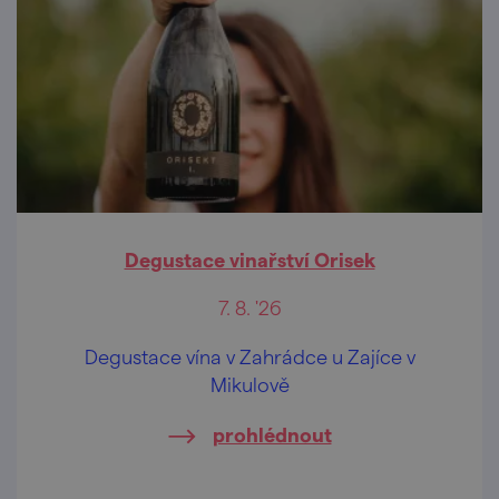
Degustace vinařství Orisek
7. 8. '26
Degustace vína v Zahrádce u Zajíce v
Mikulově
prohlédnout