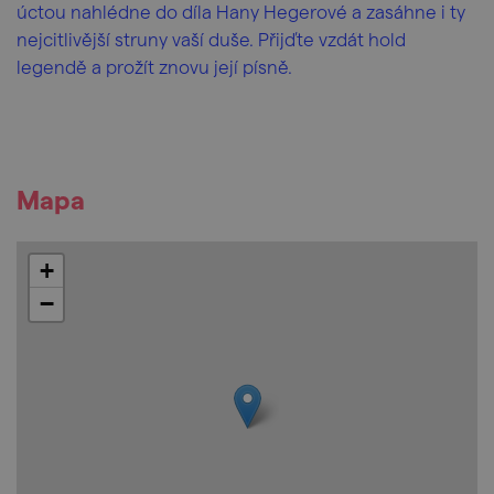
úctou nahlédne do díla Hany Hegerové a zasáhne i ty
nejcitlivější struny vaší duše. Přijďte vzdát hold
legendě a prožít znovu její písně.
Mapa
+
−