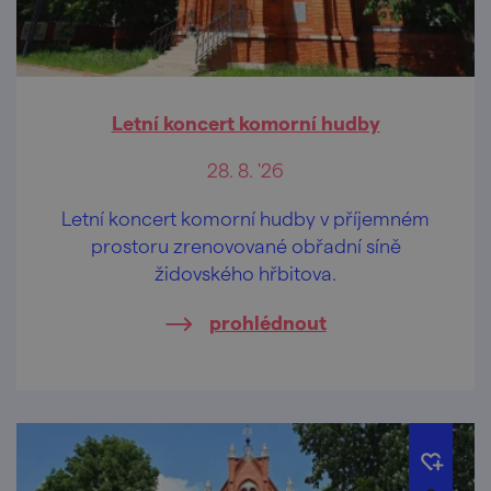
Letní koncert komorní hudby
28. 8. '26
Letní koncert komorní hudby v příjemném
prostoru zrenovované obřadní síně
židovského hřbitova.
prohlédnout