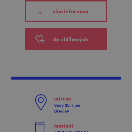
více informací
do oblíbených
adresa
Sady 28. října,
Břeclav
kontakt