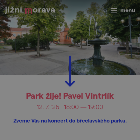
menu
Park žije! Pavel Vintrlík
12. 7. '26
18:00 — 19:00
Zveme Vás na koncert do břeclavského parku.