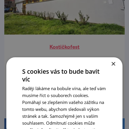
Kostičkofest
31. 7. — 11. 11. '26
×
S cookies vás to bude bavit
Kostičkofest míří do břeclavského muzea
víc
pod vodárnou.
Raději lákáme na bobule vína, ale teď vám
prohlédnout
musíme říct o souborech cookies.
Pomáhají se zlepšením vašeho zážitku na
tomto webu, abychom sledovali výkon
stránek a tak. Samozřejmě jen s vaším
souhlasem. Odmítnutí cookies může