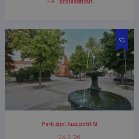
prohlédnout
Park žije! Jazz petit Q
23. 8. '26