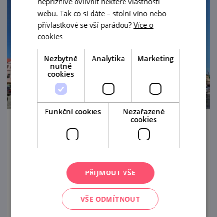
nepříznivě ovlivnit některé vlastnosti
webu. Tak co si dáte – stolní víno nebo
přívlastkové se vší parádou?
Více o
cookies
Nezbytně
Analytika
Marketing
nutné
cookies
Funkční cookies
Nezařazené
cookies
Barvy lužního lesa
2. 7. — 30. 8. '26
Tvorbu Libora Vymyslického vám
PŘIJMOUT VŠE
představíme v břeclavské synagoze.
VŠE ODMÍTNOUT
prohlédnout