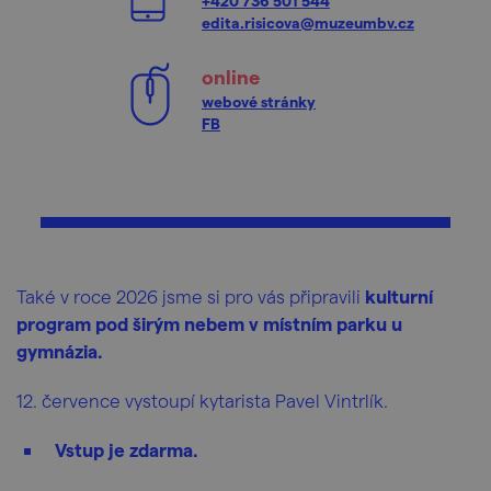
+420 736 501 544
edita.risicova@muzeumbv.cz
online
webové stránky
FB
Také v roce 2026 jsme si pro vás připravili
kulturní
program pod širým nebem v místním parku u
gymnázia.
12. července vystoupí kytarista Pavel Vintrlík.
Vstup je zdarma.