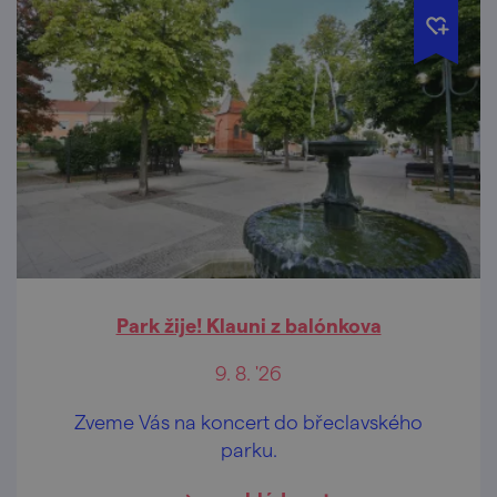
Park žije! Klauni z balónkova
9. 8. '26
Zveme Vás na koncert do břeclavského
parku.