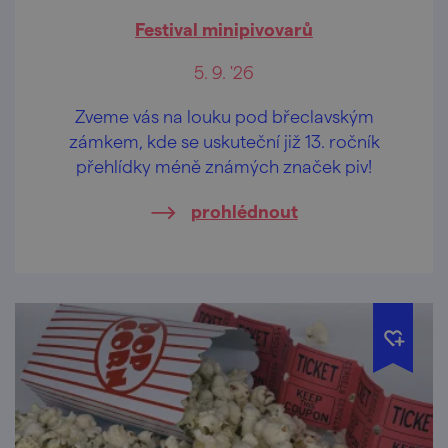
Festival minipivovarů
5. 9. '26
Zveme vás na louku pod břeclavským
zámkem, kde se uskuteční již 13. ročník
přehlídky méně známých značek piv!
prohlédnout