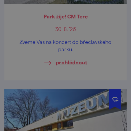
Park žije! CM Terc
30. 8. '26
Zveme Vás na koncert do břeclavského
parku.
prohlédnout