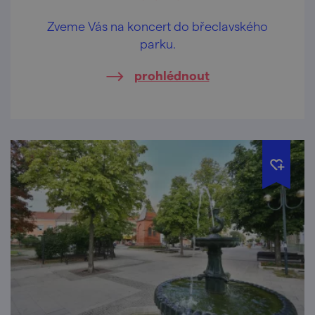
Zveme Vás na koncert do břeclavského
parku.
prohlédnout