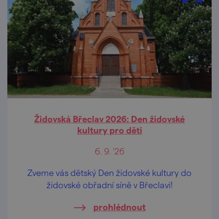
Židovská Břeclav 2026: Den židovské
kultury pro děti
6. 9. '26
Zveme vás dětský Den židovské kultury do
židovské obřadní síně v Břeclavi!
prohlédnout