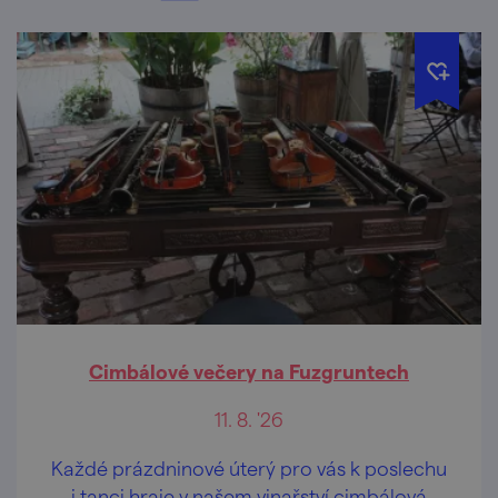
Cimbálové večery na Fuzgruntech
11. 8. '26
Každé prázdninové úterý pro vás k poslechu
i tanci hraje v našem vinařství cimbálová