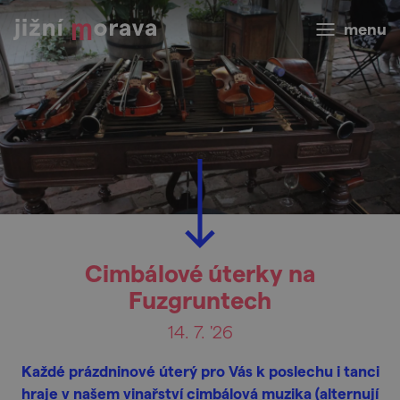
menu
Cimbálové úterky na
Fuzgruntech
14. 7. '26
Každé prázdninové úterý pro Vás k poslechu i tanci
hraje v našem vinařství cimbálová muzika (alternují