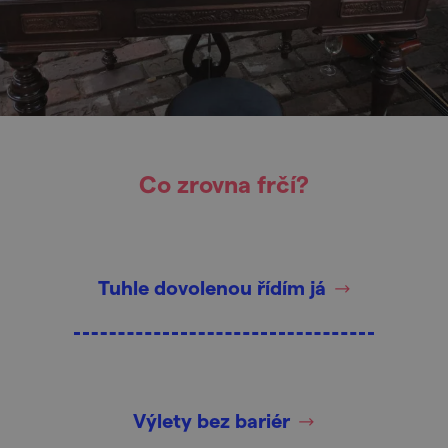
Co zrovna frčí?
Tuhle dovolenou řídím já
Výlety bez bariér