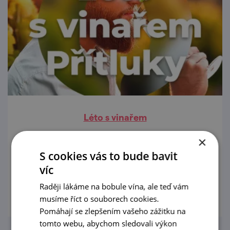
Léto s vinařem
29. 6. — 30. 8. '26
×
S cookies vás to bude bavit
Každý týden dva vinaři a jejich útulné sklepy.
víc
prohlédnout
Raději lákáme na bobule vína, ale teď vám
musíme říct o souborech cookies.
Pomáhají se zlepšením vašeho zážitku na
tomto webu, abychom sledovali výkon