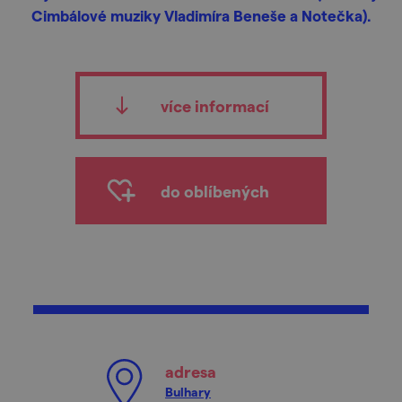
Cimbálové muziky Vladimíra Beneše a Notečka).
více informací
do oblíbených
adresa
Bulhary