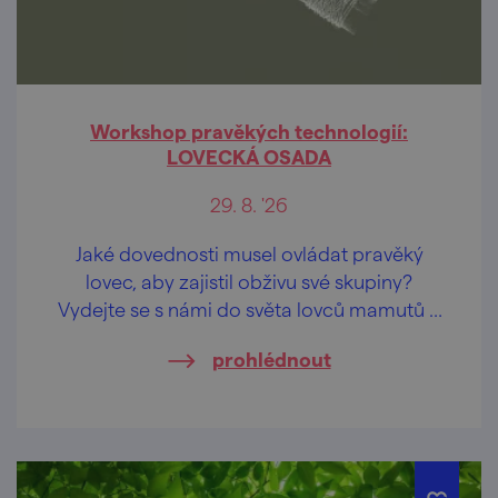
Workshop pravěkých technologií:
LOVECKÁ OSADA
29. 8. '26
Jaké dovednosti musel ovládat pravěký
lovec, aby zajistil obživu své skupiny?
Vydejte se s námi do světa lovců mamutů a
poznejte technologie, které rozhodovaly o
prohlédnout
přežití našich předků.