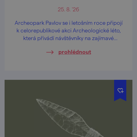
25. 8. '26
Archeopark Pavlov se i letošním roce připojí
k celorepublikové akci Archeologické léto,
která přivádí návštěvníky na zajímavé
archeologické lokality v doprovodu
prohlédnout
odborníků z archeologických ústavů, muzeí
a jiných institucí.