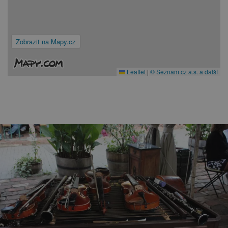
Zobrazit na Mapy.cz
Leaflet
|
© Seznam.cz a.s. a další