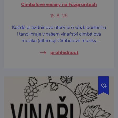
Cimbálové večery na Fuzgruntech
18. 8. '26
Každé prázdninové úterý pro vás k poslechu
i tanci hraje v našem vinařství cimbálová
muzika (alternují Cimbálové muziky
Vladimíra Beneše a Notečka).
prohlédnout