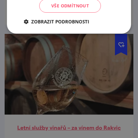
prohlédnout
VŠE ODMÍTNOUT
ZOBRAZIT PODROBNOSTI
Letní služby vinařů – za vínem do Rakvic