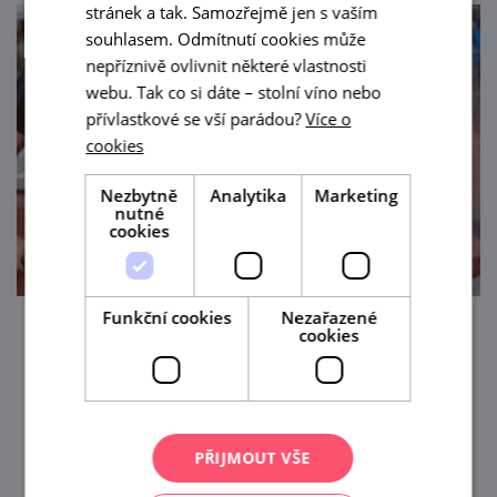
stránek a tak. Samozřejmě jen s vaším
souhlasem. Odmítnutí cookies může
nepříznivě ovlivnit některé vlastnosti
webu. Tak co si dáte – stolní víno nebo
přívlastkové se vší parádou?
Více o
cookies
Nezbytně
Analytika
Marketing
nutné
cookies
Funkční cookies
Nezařazené
cookies
Lednické vinobraní & Gulášfest
5. 9. '26
Akce „2 v 1“ slibuje zážitek a zábavu v
PŘIJMOUT VŠE
unikátním prostředí vinařství.