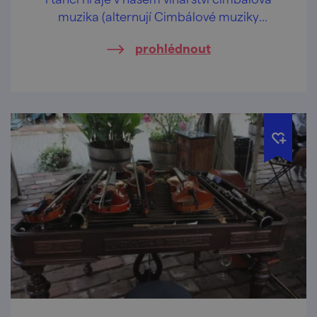
muzika (alternují Cimbálové muziky
Vladimíra Beneše a Notečka).
prohlédnout