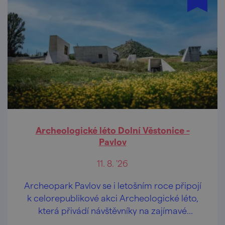
Archeologické léto Dolní Věstonice -
Pavlov
11. 8. '26
Archeopark Pavlov se i letošním roce připojí
k celorepublikové akci Archeologické léto,
která přivádí návštěvníky na zajímavé
archeologické lokality v doprovodu