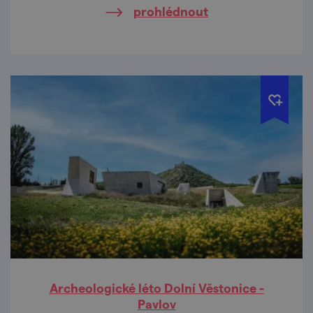
prohlédnout
odborníků z archeologických ústavů, muzeí
a jiných institucí.
Archeologické léto Dolní Věstonice -
Pavlov