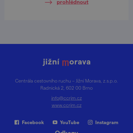
prohlédnout
nejvýznamnější botanické ilustrátory své
doby,
Centrála cestovního ruchu – Jižní Morava, z.s.p.o.
Radnická 2, 602 00 Brno
info@ccrjm.cz
www.ccrjm.cz
Facebook
YouTube
Instagram
Odkazy