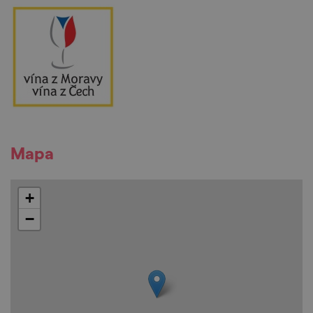
Mapa
+
−