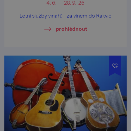
4. 6. — 28. 9. '26
Letní služby vinařů - za vínem do Rakvic
prohlédnout