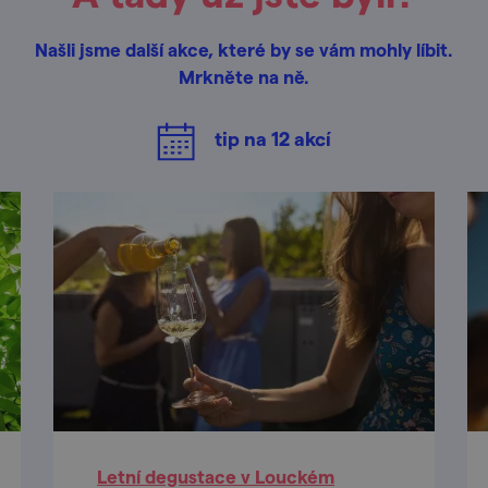
Našli jsme další akce, které by se vám mohly líbit.
Mrkněte na ně.
tip na
12
akcí
Letní degustace v Louckém