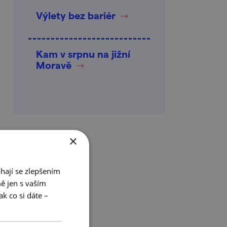
Výlety bez bariér
Kam v srpnu na jižní
Moravě
×
hají se zlepšením
ě jen s vaším
k co si dáte –