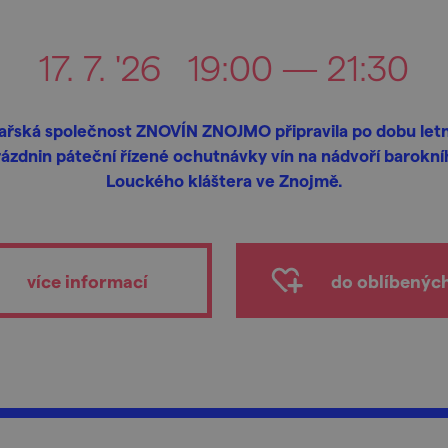
17. 7. '26
19:00 — 21:30
ařská společnost ZNOVÍN ZNOJMO připravila po dobu let
rázdnin páteční řízené ochutnávky vín na nádvoří barokní
Louckého kláštera ve Znojmě.
více informací
do oblíbenýc