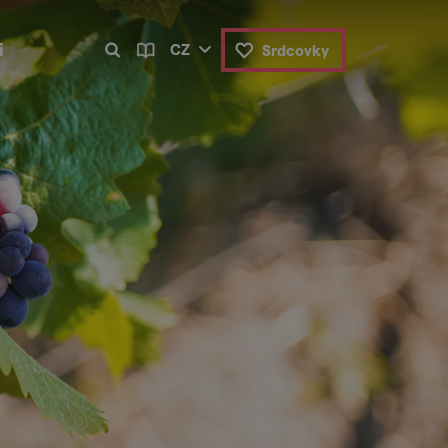
i
CZ
Srdcovky