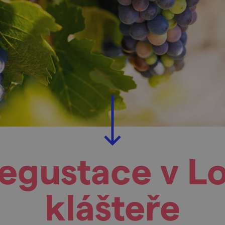
degustace v 
klášteře