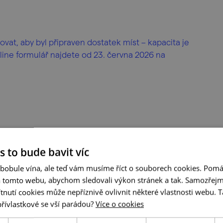
vat, aby byl připraven dostatek míst – kapacita je
line formulář najdete od 23. června 2026 na
s to bude bavit víc
 bobule vína, ale teď vám musíme říct o souborech cookies. Pomá
a tomto webu, abychom sledovali výkon stránek a tak. Samozřejm
utí cookies může nepříznivě ovlivnit některé vlastnosti webu. Ta
přívlastkové se vší parádou?
Více o cookies