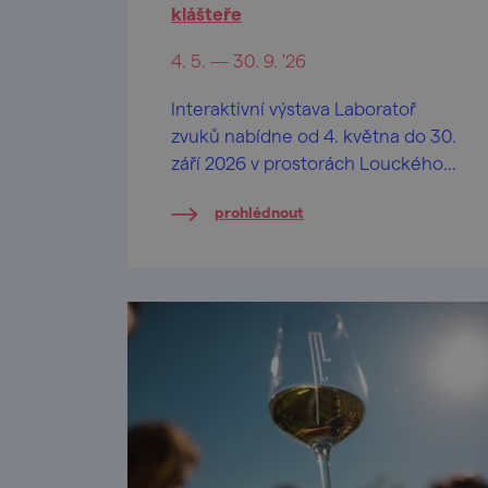
klášteře
4. 5. — 30. 9. '26
Interaktivní výstava Laboratoř
zvuků nabídne od 4. května do 30.
září 2026 v prostorách Louckého
kláštera jedinečný zážitek
prohlédnout
propojující hudbu, fyziku a
kreativní experimentování.