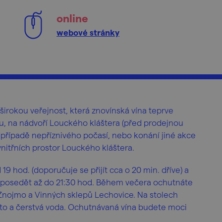
online
webové stránky
 širokou veřejnost, která znovínská vína teprve
, na nádvoří Louckého kláštera (před prodejnou
 případě nepříznivého počasí, nebo konání jiné akce
nitřních prostor Louckého kláštera.
9 hod. (doporučuje se přijít cca o 20 min. dříve) a
 posedět až do 21:30 hod. Během večera ochutnáte
 Znojmo a Vinných sklepů Lechovice. Na stolech
to a čerstvá voda. Ochutnávaná vína budete moci