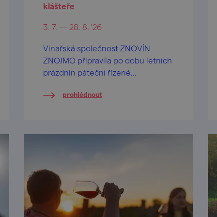
klášteře
3. 7. — 28. 8. '26
Vinařská společnost ZNOVÍN
ZNOJMO připravila po dobu letních
prázdnin páteční řízené
ochutnávky vín na nádvoří
prohlédnout
barokního Louckého kláštera ve
Znojmě.