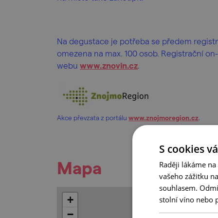
Na degustace je potřeba se předem registro
omezena na max. 100 osob. Registrační on-
webu
www.znovin.c
z
.
Akce převzata z portálu
www.znojmoregion.cz
.
S cookies vá
Mapa
Raději lákáme na
vašeho zážitku n
souhlasem. Odmítn
+
stolní víno nebo 
−