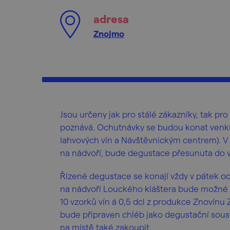
adresa
Znojmo
Jsou určeny jak pro stálé zákazníky, tak pro
poznává. Ochutnávky se budou konat venku
lahvových vín a Návštěvnickým centrem). V
na nádvoří, bude degustace přesunuta do v
Řízené degustace se konají vždy v pátek od 1
na nádvoří Louckého kláštera bude možné
10 vzorků vín á 0,5 dcl z produkce Znovínu
bude připraven chléb jako degustační sous
na místě také zakoupit.