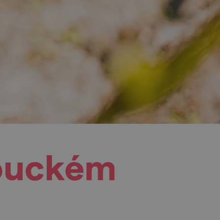
Louckém