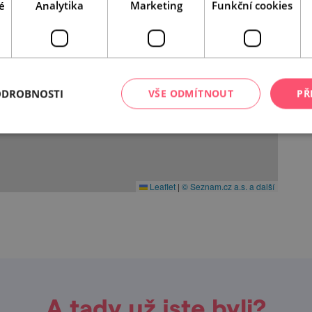
é
Analytika
Marketing
Funkční cookies
ODROBNOSTI
VŠE ODMÍTNOUT
PŘ
Leaflet
|
© Seznam.cz a.s. a další
A tady už jste byli?