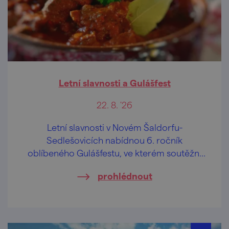
Letní slavnosti a Gulášfest
22. 8. '26
Letní slavnosti v Novém Šaldorfu-
Sedlešovicích nabídnou 6. ročník
oblíbeného Gulášfestu, ve kterém soutěžní
týmy změří síly v přípravě nejlepšího guláše.
prohlédnout