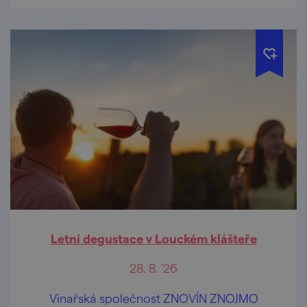
Letní degustace v Louckém klášteře
28. 8. '26
Vinařská společnost ZNOVÍN ZNOJMO