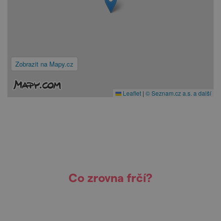
Zobrazit na Mapy.cz
Leaflet
|
© Seznam.cz a.s. a další
Co zrovna frčí?