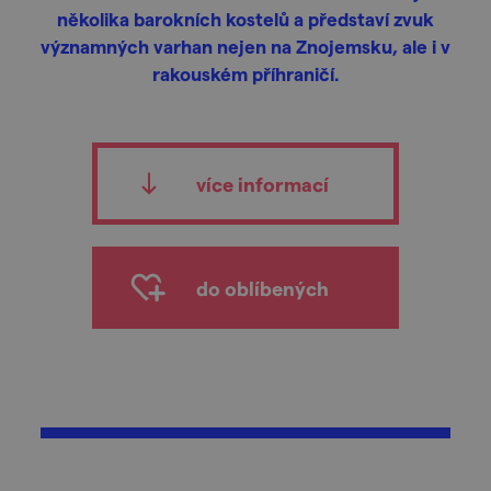
několika barokních kostelů a představí zvuk
významných varhan nejen na Znojemsku, ale i v
rakouském příhraničí.
více informací
do oblíbených