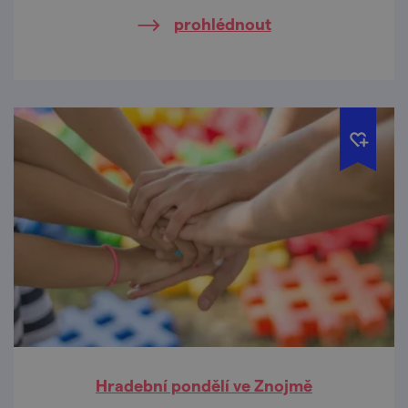
prohlédnout
Hradební pondělí ve Znojmě