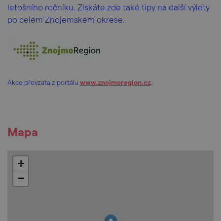
letošního ročníku. Získáte zde také tipy na další výlety
po celém Znojemském okrese.
Akce převzata z portálu
www.znojmoregion.cz
.
Mapa
+
−