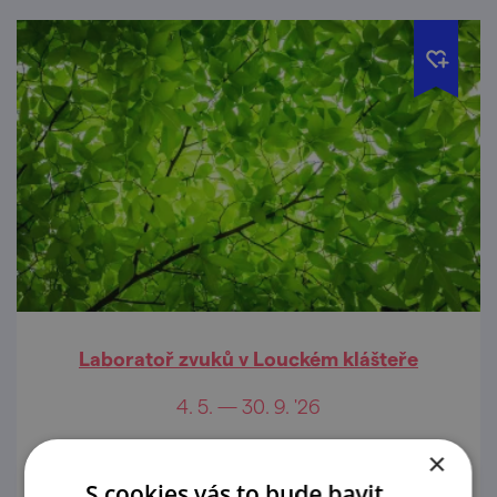
Laboratoř zvuků v Louckém klášteře
4. 5. — 30. 9. '26
Interaktivní výstava Laboratoř zvuků nabídne
×
od 4. května do 30. září 2026 v prostorách
S cookies vás to bude bavit