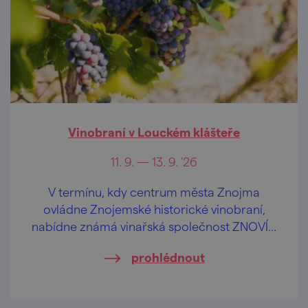
Vinobraní v Louckém klášteře
11. 9. — 13. 9. '26
V termínu, kdy centrum města Znojma
ovládne Znojemské historické vinobraní,
nabídne známá vinařská společnost ZNOVÍN
ZNOJMO svůj vinařský program v areálu
prohlédnout
Louckého kláštera.