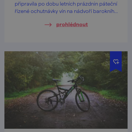
připravila po dobu letních prázdnin páteční
řízené ochutnávky vín na nádvoří barokního
Louckého kláštera ve Znojmě.
prohlédnout