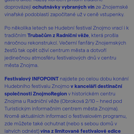
doprovázejí
ochutnávky vybraných vín
ze Znojemské
vinařské podoblasti započítané už v ceně vstupenky.
Po několika letech se Hudební festival Znojmo vrací i k
tradičním
Trubačům z Radniční věže
, která prošla
náročnou rekonstrukcí. Večerní fanfáry Znojemských
žesťů tak opět oživí centrum města a dotvoří
jedinečnou atmosféru festivalových dnů v centru
města Znojma.
Festivalový INFOPOINT
najdete po celou dobu konání
Hudebního festivalu Znojmo
v kanceláři destinační
společnosti ZnojmoRegion
v historickém centru
Znojma u Radniční věže (Obroková 2/10 – hned pod
Turistickým informačním centrem města Znojma).
Kromě aktuálních informací o festivalovém programu,
zde můžete také ochutnat (nebo s sebou domů v
lahvích odnést)
vína z limitované festivalové edice