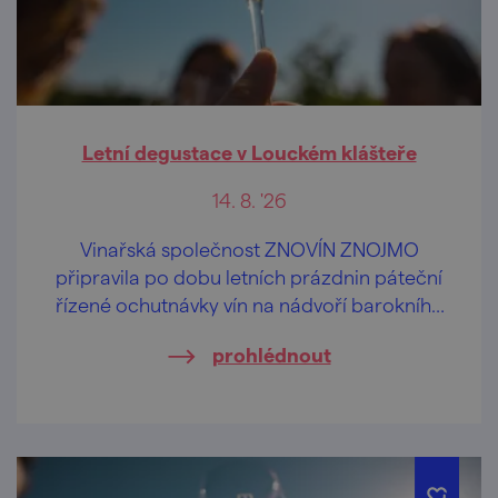
Letní degustace v Louckém klášteře
14. 8. '26
Vinařská společnost ZNOVÍN ZNOJMO
připravila po dobu letních prázdnin páteční
řízené ochutnávky vín na nádvoří barokního
Louckého kláštera ve Znojmě.
prohlédnout