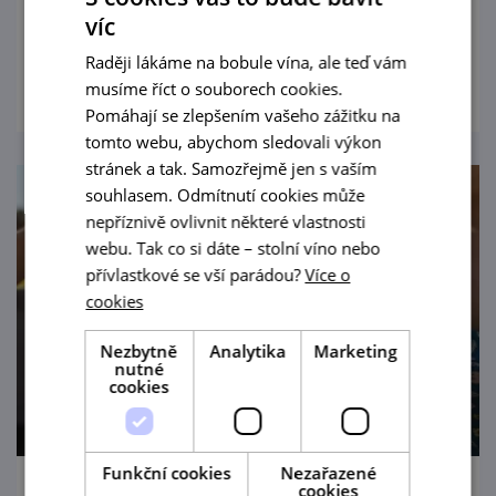
Louckého kláštera jedinečný zážitek
víc
propojující hudbu, fyziku a kreativní
Raději lákáme na bobule vína, ale teď vám
prohlédnout
experimentování.
musíme říct o souborech cookies.
Pomáhají se zlepšením vašeho zážitku na
tomto webu, abychom sledovali výkon
stránek a tak. Samozřejmě jen s vaším
souhlasem. Odmítnutí cookies může
nepříznivě ovlivnit některé vlastnosti
webu. Tak co si dáte – stolní víno nebo
přívlastkové se vší parádou?
Více o
cookies
Nezbytně
Analytika
Marketing
nutné
cookies
Funkční cookies
Nezařazené
cookies