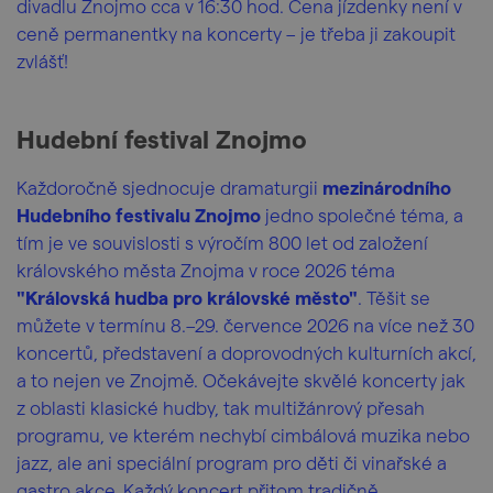
divadlu Znojmo cca v 16:30 hod. Cena jízdenky není v
ceně permanentky na koncerty – je třeba ji zakoupit
zvlášť!
Hudební festival Znojmo
Každoročně sjednocuje dramaturgii
mezinárodního
Hudebního festivalu Znojmo
jedno společné téma, a
tím je ve souvislosti s výročím 800 let od založení
královského města Znojma v roce 2026 téma
"Královská hudba pro královské město"
. Těšit se
můžete v termínu 8.–29. července 2026 na více než 30
koncertů, představení a doprovodných kulturních akcí,
a to nejen ve Znojmě. Očekávejte skvělé koncerty jak
z oblasti klasické hudby, tak multižánrový přesah
programu, ve kterém nechybí cimbálová muzika nebo
jazz, ale ani speciální program pro děti či vinařské a
gastro akce. Každý koncert přitom tradičně