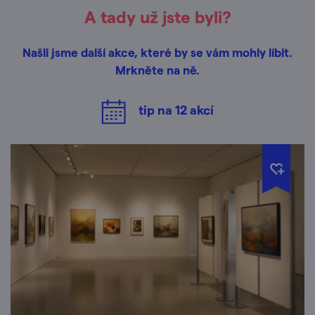
A tady už jste byli?
Našli jsme další akce, které by se vám mohly líbit.
Mrkněte na ně.
tip na
12
akcí