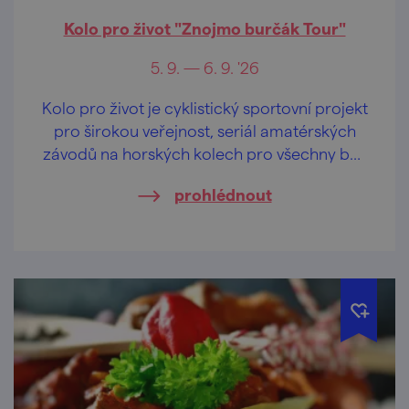
Kolo pro život "Znojmo burčák Tour"
5. 9. — 6. 9. '26
Kolo pro život je cyklistický sportovní projekt
pro širokou veřejnost, seriál amatérských
závodů na horských kolech pro všechny bez
rozdílu věku i výkonnosti.
prohlédnout