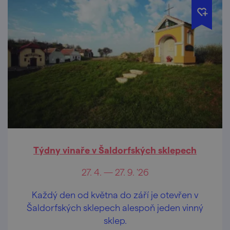
Týdny vinaře v Šaldorfských sklepech
27. 4. — 27. 9. '26
Každý den od května do září je otevřen v
Šaldorfských sklepech alespoň jeden vinný
sklep.