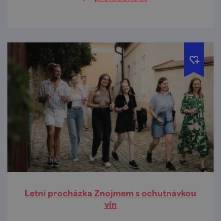
Letní procházka Znojmem s ochutnávkou
vín