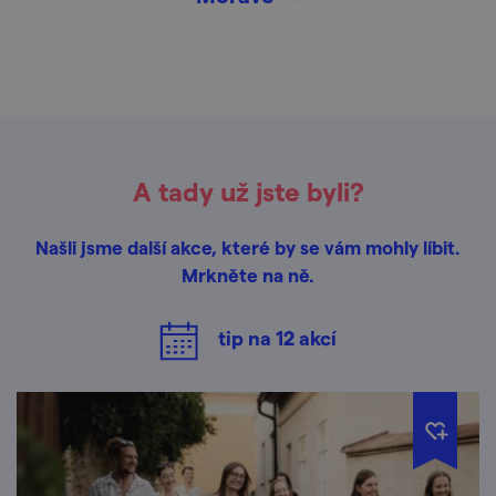
A tady už jste byli?
Našli jsme další akce, které by se vám mohly líbit.
Mrkněte na ně.
tip na
12
akcí