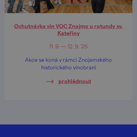
Ochutnávka vín VOC Znojmo u rotundy sv.
Kateřiny
11. 9. — 12. 9. '26
Akce se koná v rámci Znojemského
historického vinobraní
prohlédnout