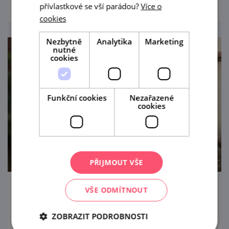
přívlastkové se vší parádou?
Více o
cookies
Nezbytně
Analytika
Marketing
nutné
cookies
Funkční cookies
Nezařazené
cookies
PŘIJMOUT VŠE
VŠE ODMÍTNOUT
Letní procházka Znojmem s ochutnávkou
vín
ZOBRAZIT PODROBNOSTI
21. 8. '26