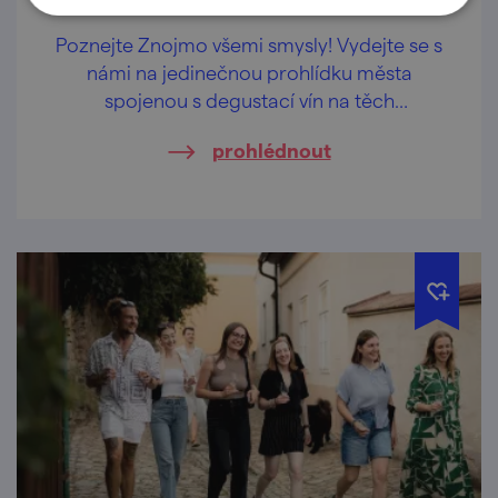
Poznejte Znojmo všemi smysly! Vydejte se s
námi na jedinečnou prohlídku města
spojenou s degustací vín na těch
nejkrásnějších vyhlídkách Znojma.
prohlédnout