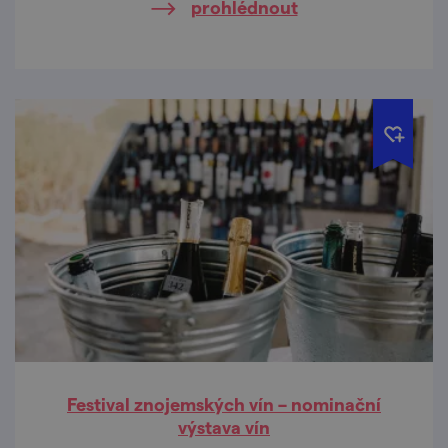
prohlédnout
Festival znojemských vín – nominační
výstava vín