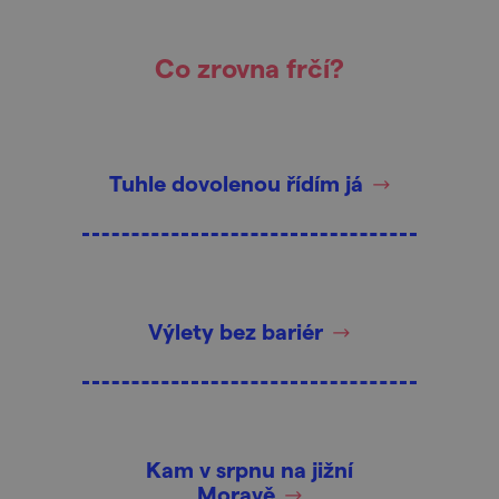
Co zrovna frčí?
Tuhle dovolenou řídím já
Výlety bez bariér
Kam v srpnu na jižní
Moravě