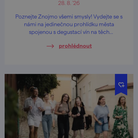
28. 8. '26
Poznejte Znojmo všemi smysly! Vydejte se s
námi na jedinečnou prohlídku města
spojenou s degustací vín na těch
nejkrásnějších vyhlídkách Znojma.
prohlédnout