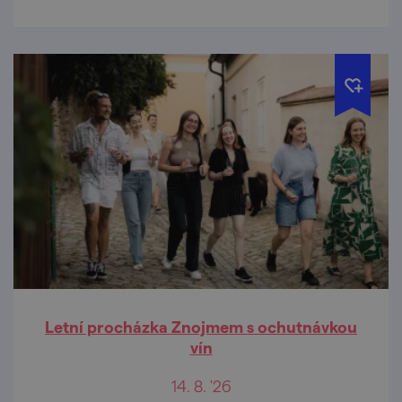
Letní procházka Znojmem s ochutnávkou
vín
14. 8. '26