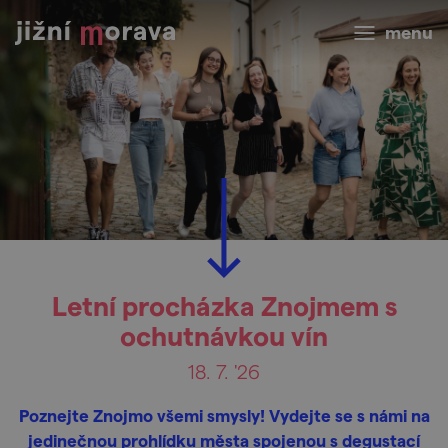
menu
Letní procházka Znojmem s
ochutnávkou vín
18. 7. '26
Poznejte Znojmo všemi smysly! Vydejte se s námi na
jedinečnou prohlídku města spojenou s degustací