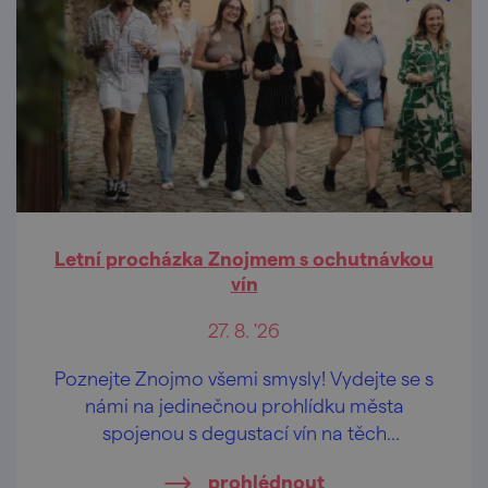
Letní procházka Znojmem s ochutnávkou
vín
27. 8. '26
Poznejte Znojmo všemi smysly! Vydejte se s
námi na jedinečnou prohlídku města
spojenou s degustací vín na těch
nejkrásnějších vyhlídkách Znojma.
prohlédnout