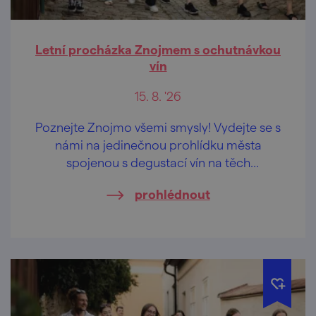
Letní procházka Znojmem s ochutnávkou
vín
15. 8. '26
Poznejte Znojmo všemi smysly! Vydejte se s
námi na jedinečnou prohlídku města
spojenou s degustací vín na těch
nejkrásnějších vyhlídkách Znojma.
prohlédnout