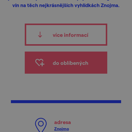
vín na těch nejkrásnějších vyhlídkách Znojma.
více informací
do oblíbených
adresa
Znojmo