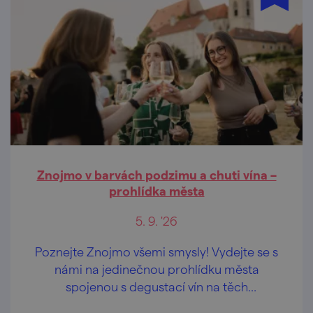
Znojmo v barvách podzimu a chuti vína –
prohlídka města
5. 9. '26
Poznejte Znojmo všemi smysly! Vydejte se s
námi na jedinečnou prohlídku města
spojenou s degustací vín na těch
nejkrásnějších vyhlídkách Znojma.