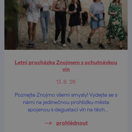
Letní procházka Znojmem s ochutnávkou
vín
13. 8. '26
Poznejte Znojmo všemi smysly! Vydejte se s
námi na jedinečnou prohlídku města
spojenou s degustací vín na těch
nejkrásnějších vyhlídkách Znojma.
prohlédnout