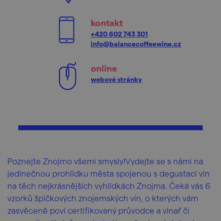
kontakt
+420 602 743 301
info@balancecoffeewine.cz
online
webové stránky
Poznejte Znojmo všemi smysly!Vydejte se s námi na
jedinečnou prohlídku města spojenou s degustací vín
na těch nejkrásnějších vyhlídkách Znojma. Čeká vás 6
vzorků špičkových znojemských vín, o kterých vám
zasvěceně poví certifikovaný průvodce a vinař či