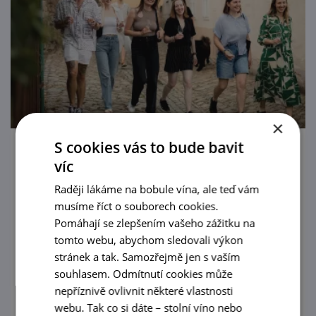
×
S cookies vás to bude bavit
Letní procházka Znojmem s ochutnávkou
víc
vín
Raději lákáme na bobule vína, ale teď vám
20. 8. '26
musíme říct o souborech cookies.
Pomáhají se zlepšením vašeho zážitku na
Poznejte Znojmo všemi smysly! Vydejte se s
tomto webu, abychom sledovali výkon
námi na jedinečnou prohlídku města
stránek a tak. Samozřejmě jen s vaším
spojenou s degustací vín na těch
souhlasem. Odmítnutí cookies může
nejkrásnějších vyhlídkách Znojma.
nepříznivě ovlivnit některé vlastnosti
prohlédnout
webu. Tak co si dáte – stolní víno nebo