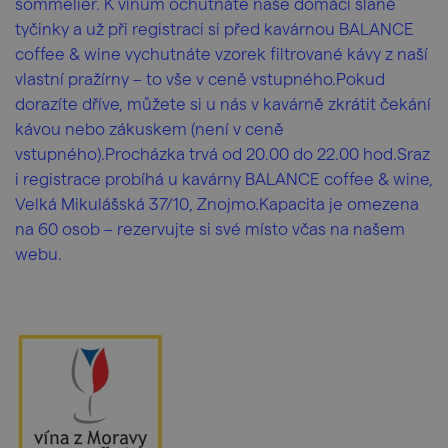
sommelier. K vínům ochutnáte naše domácí slané
tyčinky a už při registraci si před kavárnou BALANCE
coffee & wine vychutnáte vzorek filtrované kávy z naší
vlastní pražírny – to vše v ceně vstupného.Pokud
dorazíte dříve, můžete si u nás v kavárně zkrátit čekání
kávou nebo zákuskem (není v ceně
vstupného).Procházka trvá od 20.00 do 22.00 hod.Sraz
i registrace probíhá u kavárny BALANCE coffee & wine,
Velká Mikulášská 37/10, Znojmo.Kapacita je omezena
na 60 osob – rezervujte si své místo včas na našem
webu.