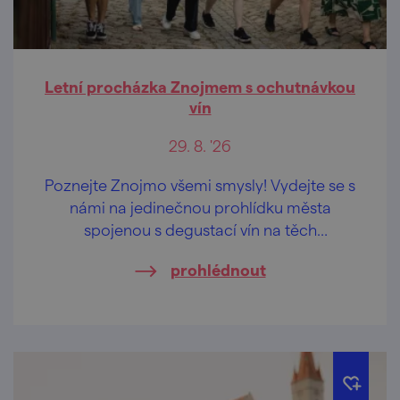
Letní procházka Znojmem s ochutnávkou
vín
29. 8. '26
Poznejte Znojmo všemi smysly! Vydejte se s
námi na jedinečnou prohlídku města
spojenou s degustací vín na těch
nejkrásnějších vyhlídkách Znojma.
prohlédnout