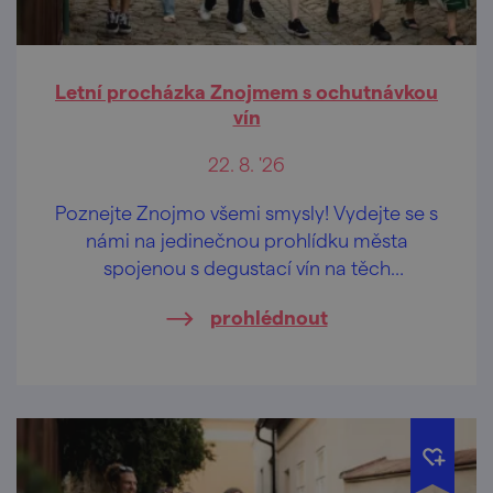
Letní procházka Znojmem s ochutnávkou
vín
22. 8. '26
Poznejte Znojmo všemi smysly! Vydejte se s
námi na jedinečnou prohlídku města
spojenou s degustací vín na těch
nejkrásnějších vyhlídkách Znojma.
prohlédnout