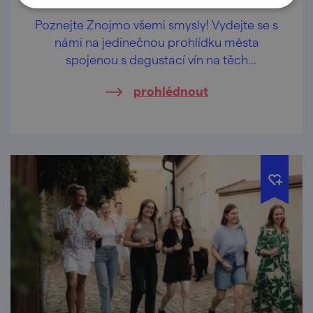
Poznejte Znojmo všemi smysly! Vydejte se s
námi na jedinečnou prohlídku města
spojenou s degustací vín na těch
nejkrásnějších vyhlídkách Znojma.
prohlédnout