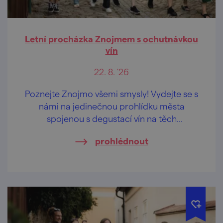
Letní procházka Znojmem s ochutnávkou
vín
22. 8. '26
Poznejte Znojmo všemi smysly! Vydejte se s
námi na jedinečnou prohlídku města
spojenou s degustací vín na těch
nejkrásnějších vyhlídkách Znojma.
prohlédnout