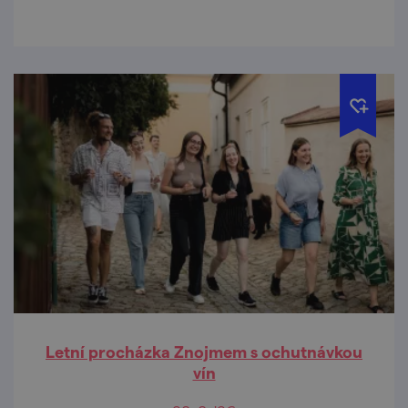
Letní procházka Znojmem s ochutnávkou
vín