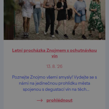
Letní procházka Znojmem s ochutnávkou
vín
13. 8. '26
Poznejte Znojmo všemi smysly! Vydejte se s
námi na jedinečnou prohlídku města
spojenou s degustací vín na těch
nejkrásnějších vyhlídkách Znojma.
prohlédnout