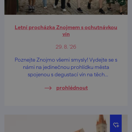
Letní procházka Znojmem s ochutnávkou
vín
29. 8. '26
Poznejte Znojmo všemi smysly! Vydejte se s
námi na jedinečnou prohlídku města
spojenou s degustací vín na těch
nejkrásnějších vyhlídkách Znojma.
prohlédnout