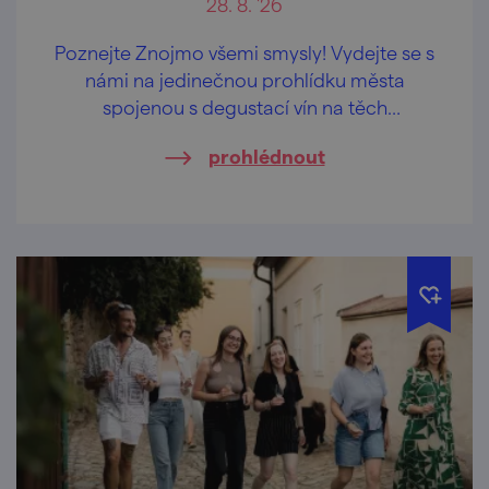
28. 8. '26
Poznejte Znojmo všemi smysly! Vydejte se s
námi na jedinečnou prohlídku města
spojenou s degustací vín na těch
nejkrásnějších vyhlídkách Znojma.
prohlédnout