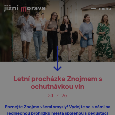
menu
Letní procházka Znojmem s
ochutnávkou vín
24. 7. '26
Poznejte Znojmo všemi smysly! Vydejte se s námi na
jedinečnou prohlídku města spojenou s degustací