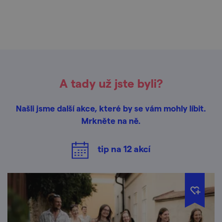
A tady už jste byli?
Našli jsme další akce, které by se vám mohly líbit.
Mrkněte na ně.
tip na
12
akcí