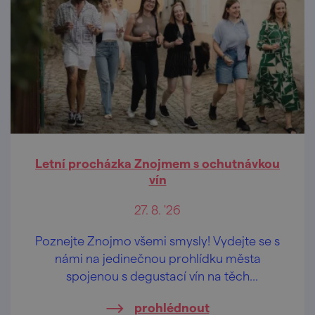
Letní procházka Znojmem s ochutnávkou
vín
27. 8. '26
Poznejte Znojmo všemi smysly! Vydejte se s
námi na jedinečnou prohlídku města
spojenou s degustací vín na těch
nejkrásnějších vyhlídkách Znojma.
prohlédnout