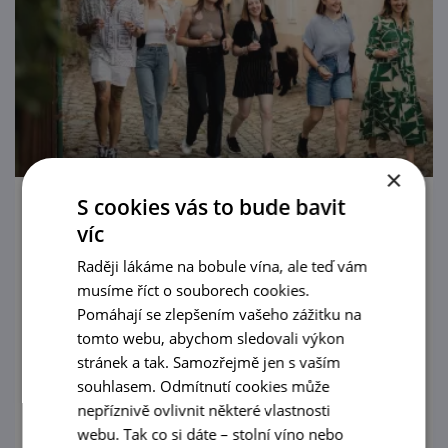
×
S cookies vás to bude bavit
Letní procházka Znojmem s ochutnávkou
víc
vín
Raději lákáme na bobule vína, ale teď vám
20. 8. '26
musíme říct o souborech cookies.
Pomáhají se zlepšením vašeho zážitku na
Poznejte Znojmo všemi smysly! Vydejte se s
tomto webu, abychom sledovali výkon
námi na jedinečnou prohlídku města
stránek a tak. Samozřejmě jen s vaším
spojenou s degustací vín na těch
souhlasem. Odmítnutí cookies může
nejkrásnějších vyhlídkách Znojma.
nepříznivě ovlivnit některé vlastnosti
prohlédnout
webu. Tak co si dáte – stolní víno nebo