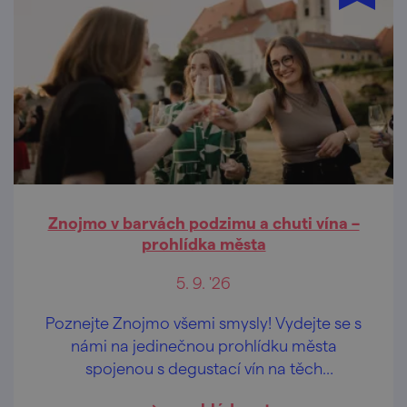
Znojmo v barvách podzimu a chuti vína –
prohlídka města
5. 9. '26
Poznejte Znojmo všemi smysly! Vydejte se s
námi na jedinečnou prohlídku města
spojenou s degustací vín na těch
nejkrásnějších vyhlídkách Znojma.