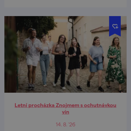
Letní procházka Znojmem s ochutnávkou
vín
14. 8. '26