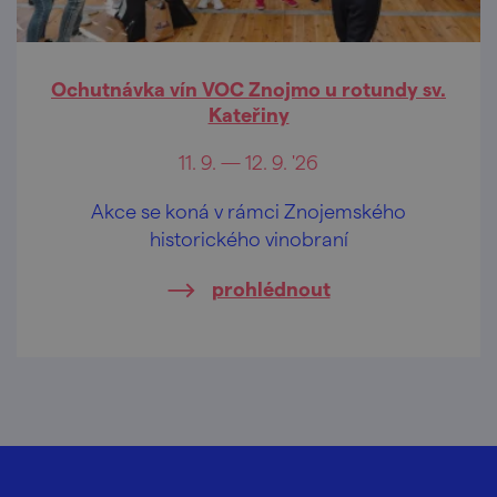
Ochutnávka vín VOC Znojmo u rotundy sv.
Kateřiny
11. 9. — 12. 9. '26
Akce se koná v rámci Znojemského
historického vinobraní
prohlédnout