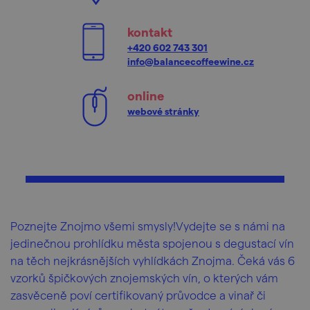
kontakt
+420 602 743 301
info@balancecoffeewine.cz
online
webové stránky
Poznejte Znojmo všemi smysly!Vydejte se s námi na
jedinečnou prohlídku města spojenou s degustací vín
na těch nejkrásnějších vyhlídkách Znojma. Čeká vás 6
vzorků špičkových znojemských vín, o kterých vám
zasvěceně poví certifikovaný průvodce a vinař či