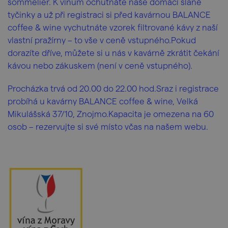
sommelier. K vínům ochutnáte naše domácí slané
tyčinky a už při registraci si před kavárnou BALANCE
coffee & wine vychutnáte vzorek filtrované kávy z naší
vlastní pražírny – to vše v ceně vstupného.Pokud
dorazíte dříve, můžete si u nás v kavárně zkrátit čekání
kávou nebo zákuskem (není v ceně vstupného).
Procházka trvá od 20.00 do 22.00 hod.Sraz i registrace
probíhá u kavárny BALANCE coffee & wine, Velká
Mikulášská 37/10, Znojmo.Kapacita je omezena na 60
osob – rezervujte si své místo včas na našem webu.