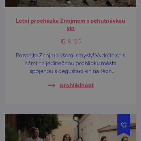
Letní procházka Znojmem s ochutnávkou
vín
15. 8. '26
Poznejte Znojmo všemi smysly! Vydejte se s
námi na jedinečnou prohlídku města
spojenou s degustací vín na těch
nejkrásnějších vyhlídkách Znojma.
prohlédnout