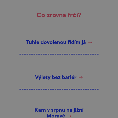
Co zrovna frčí?
Tuhle dovolenou řídím já
Výlety bez bariér
Kam v srpnu na jižní
Moravě