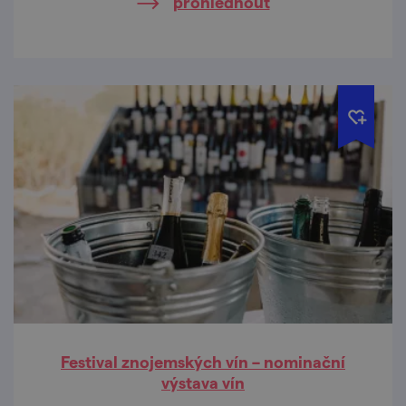
prohlédnout
Festival znojemských vín – nominační
výstava vín