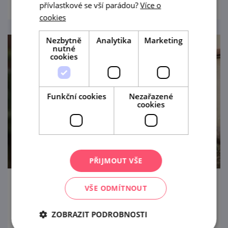
přívlastkové se vší parádou?
Více o
cookies
Nezbytně
Analytika
Marketing
nutné
cookies
Funkční cookies
Nezařazené
cookies
PŘIJMOUT VŠE
VŠE ODMÍTNOUT
Letní procházka Znojmem s ochutnávkou
vín
ZOBRAZIT PODROBNOSTI
21. 8. '26