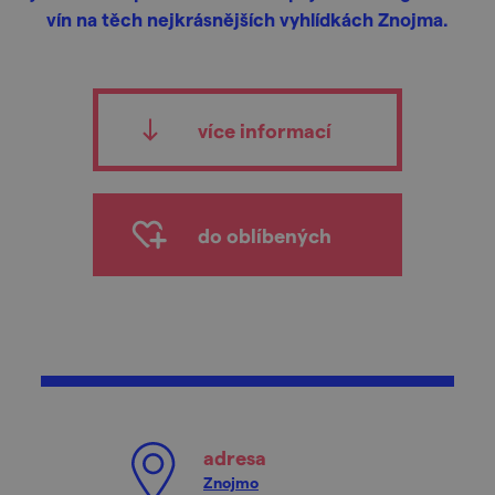
vín na těch nejkrásnějších vyhlídkách Znojma.
více informací
do oblíbených
adresa
Znojmo