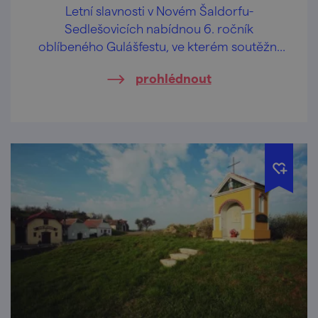
Letní slavnosti v Novém Šaldorfu-
Sedlešovicích nabídnou 6. ročník
oblíbeného Gulášfestu, ve kterém soutěžní
týmy změří síly v přípravě nejlepšího guláše.
prohlédnout