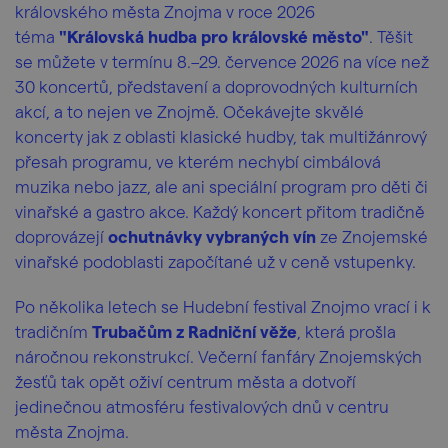
královského města Znojma v roce 2026
téma
"Královská hudba pro královské město"
. Těšit
se můžete v termínu 8.–29. července 2026 na více než
30 koncertů, představení a doprovodných kulturních
akcí, a to nejen ve Znojmě. Očekávejte skvělé
koncerty jak z oblasti klasické hudby, tak multižánrový
přesah programu, ve kterém nechybí cimbálová
muzika nebo jazz, ale ani speciální program pro děti či
vinařské a gastro akce. Každý koncert přitom tradičně
doprovázejí
ochutnávky vybraných vín
ze Znojemské
vinařské podoblasti započítané už v ceně vstupenky.
Po několika letech se Hudební festival Znojmo vrací i k
tradičním
Trubačům z Radniční věže
, která prošla
náročnou rekonstrukcí. Večerní fanfáry Znojemských
žesťů tak opět oživí centrum města a dotvoří
jedinečnou atmosféru festivalových dnů v centru
města Znojma.