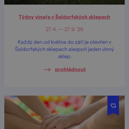
Týdny vinaře v Šaldorfských sklepech
27. 4. — 27. 9. '26
Každý den od května do září je otevřen v
Šaldorfských sklepech alespoň jeden vinný
sklep.
prohlédnout