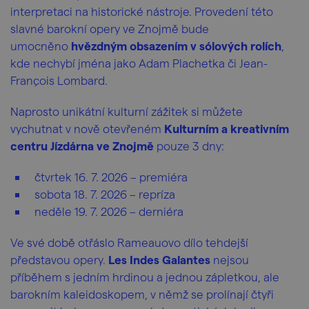
interpretaci na historické nástroje. Provedení této
slavné barokní opery ve Znojmě bude
umocněno
hvězdným obsazením v sólových rolích
,
kde nechybí jména jako Adam Plachetka či Jean-
François Lombard.
Naprosto unikátní kulturní zážitek si můžete
vychutnat v nově otevřeném
Kulturním a kreativním
centru Jízdárna ve Znojmě
pouze 3 dny:
čtvrtek 16. 7. 2026 – premiéra
sobota 18. 7. 2026 – repríza
neděle 19. 7. 2026 – derniéra
Ve své době otřáslo Rameauovo dílo tehdejší
představou opery.
Les Indes Galantes
nejsou
příběhem s jedním hrdinou a jednou zápletkou, ale
barokním kaleidoskopem, v němž se prolínají čtyři