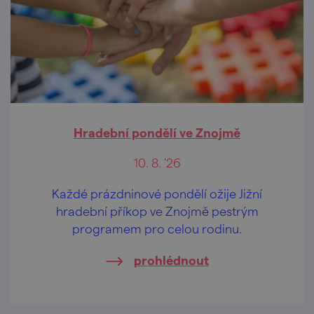
Hradební pondělí ve Znojmě
10. 8. '26
Každé prázdninové pondělí ožije Jižní
hradební příkop ve Znojmě pestrým
programem pro celou rodinu.
prohlédnout