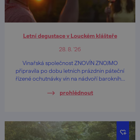
Letní degustace v Louckém klášteře
28. 8. '26
Vinařská společnost ZNOVÍN ZNOJMO
připravila po dobu letních prázdnin páteční
řízené ochutnávky vín na nádvoří barokního
Louckého kláštera ve Znojmě.
prohlédnout