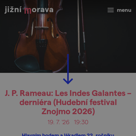
menu
J. P. Rameau: Les Indes Galantes –
derniéra (Hudební festival
Znojmo 2026)
19. 7. '26
19:30
Hlavním bodem a lákadlem 22. ročníku