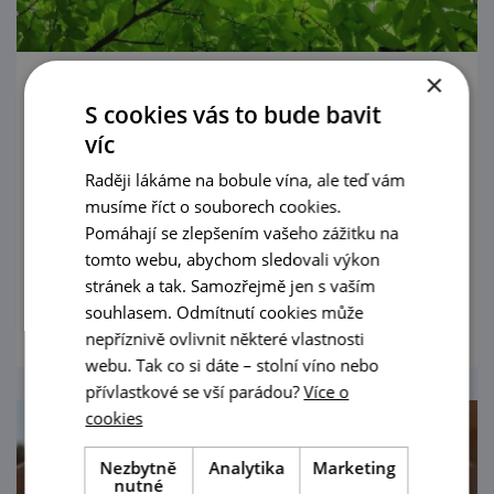
×
Laboratoř zvuků v Louckém klášteře
S cookies vás to bude bavit
víc
4. 5. — 30. 9. '26
Raději lákáme na bobule vína, ale teď vám
Interaktivní výstava Laboratoř zvuků nabídne
musíme říct o souborech cookies.
od 4. května do 30. září 2026 v prostorách
Pomáhají se zlepšením vašeho zážitku na
Louckého kláštera jedinečný zážitek
tomto webu, abychom sledovali výkon
propojující hudbu, fyziku a kreativní
stránek a tak. Samozřejmě jen s vaším
prohlédnout
experimentování.
souhlasem. Odmítnutí cookies může
nepříznivě ovlivnit některé vlastnosti
webu. Tak co si dáte – stolní víno nebo
přívlastkové se vší parádou?
Více o
cookies
Nezbytně
Analytika
Marketing
nutné