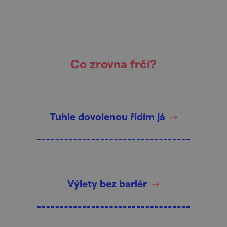
Co zrovna frčí?
Tuhle dovolenou řídím já
Výlety bez bariér