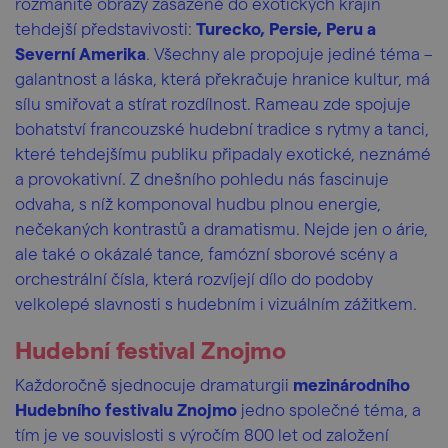
rozmanité obrazy zasazené do exotických krajin
tehdejší představivosti:
Turecko, Persie, Peru a
Severní Amerika
. Všechny ale propojuje jediné téma –
galantnost a láska, která překračuje hranice kultur, má
sílu smiřovat a stírat rozdílnost. Rameau zde spojuje
bohatství francouzské hudební tradice s rytmy a tanci,
které tehdejšímu publiku připadaly exotické, neznámé
a provokativní. Z dnešního pohledu nás fascinuje
odvaha, s níž komponoval hudbu plnou energie,
nečekaných kontrastů a dramatismu. Nejde jen o árie,
ale také o okázalé tance, famózní sborové scény a
orchestrální čísla, která rozvíjejí dílo do podoby
velkolepé slavnosti s hudebním i vizuálním zážitkem.
Hudební festival Znojmo
Každoročně sjednocuje dramaturgii
mezinárodního
Hudebního festivalu Znojmo
jedno společné téma, a
tím je ve souvislosti s výročím 800 let od založení