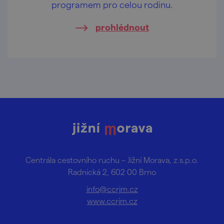
programem pro celou rodinu.
prohlédnout
Centrála cestovního ruchu – Jižní Morava, z.s.p.o.
Radnická 2, 602 00 Brno
info@ccrjm.cz
www.ccrjm.cz