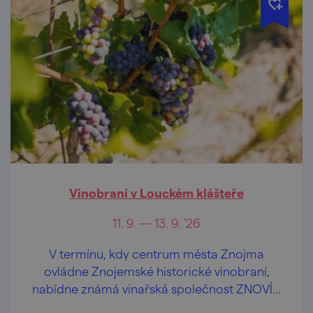
Vinobraní v Louckém klášteře
11. 9. — 13. 9. '26
V termínu, kdy centrum města Znojma
ovládne Znojemské historické vinobraní,
nabídne známá vinařská společnost ZNOVÍN
ZNOJMO svůj vinařský program v areálu