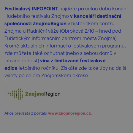
Festivalový INFOPOINT
najdete po celou dobu konání
Hudebního festivalu Znojmo
v kanceláři destinační
společnosti ZnojmoRegion
v historickém centru
Znojma u Radniční věže (Obroková 2/10 – hned pod
Turistickým informačním centrem města Znojma).
Kromě aktuálních informací o festivalovém programu,
zde můžete také ochutnat (nebo s sebou domů v
lahvích odnést)
vína z limitované festivalové
edice
letošního ročníku. Získáte zde také tipy na další
výlety po celém Znojemském okrese.
Akce převzata z portálu
www.znojmoregion.cz
.