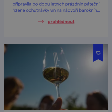
připravila po dobu letních prázdnin páteční
řízené ochutnávky vín na nádvoří barokního
Louckého kláštera ve Znojmě.
prohlédnout