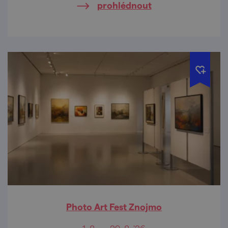
prohlédnout
Louckého kláštera.
Photo Art Fest Znojmo