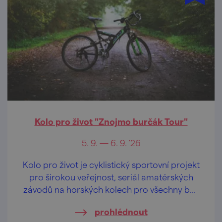
Kolo pro život "Znojmo burčák Tour"
5. 9. — 6. 9. '26
Kolo pro život je cyklistický sportovní projekt
pro širokou veřejnost, seriál amatérských
závodů na horských kolech pro všechny bez
rozdílu věku i výkonnosti.
prohlédnout