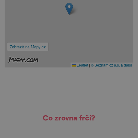
Zobrazit na Mapy.cz
Leaflet
|
© Seznam.cz a.s. a další
Co zrovna frčí?