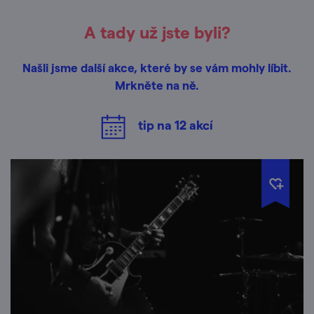
A tady už jste byli?
Našli jsme další akce, které by se vám mohly líbit.
Mrkněte na ně.
tip na
12
akcí