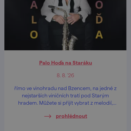
Palo Hoďa na Staráku
8. 8. '26
římo ve vinohradu nad Bzencem, na jedné z
nejstarších viničních tratí pod Starým
hradem. Můžete si přijít vybrat z melodií,
které se zrodili za posledních 100 let.
prohlédnout