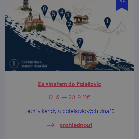
Za vinařem do Polešovic
12. 6. — 20. 9. '26
Letní víkendy u polešovických vinařů
prohlédnout