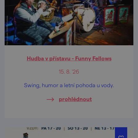
Hudba v přístavu - Funny Fellows
15. 8. '26
Swing, humor a letní pohoda u vody.
prohlédnout