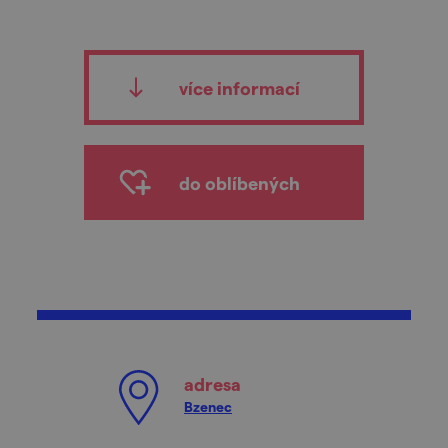
více informací
do oblíbených
adresa
Bzenec