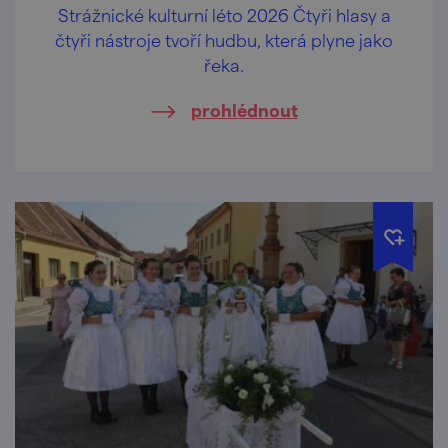
Strážnické kulturní léto 2026 Čtyři hlasy a
čtyři nástroje tvoří hudbu, která plyne jako
řeka.
prohlédnout