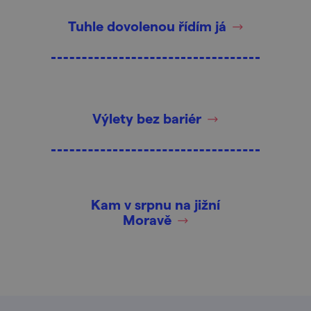
Tuhle dovolenou řídím já
Výlety bez bariér
Kam v srpnu na jižní
Moravě