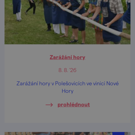
Zarážání hory
8. 8. '26
Zarážání hory v Polešovicích ve vinici Nové
Hory
prohlédnout