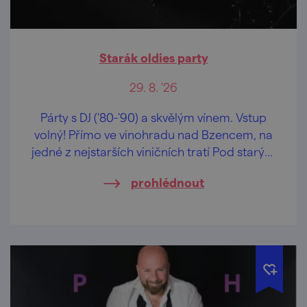
Starák oldies party
29. 8. '26
Párty s DJ ('80-'90) a skvělým vínem. Vstup
volný! Přímo ve vinohradu nad Bzencem, na
jedné z nejstarších viničních tratí Pod starým
hradem.
prohlédnout