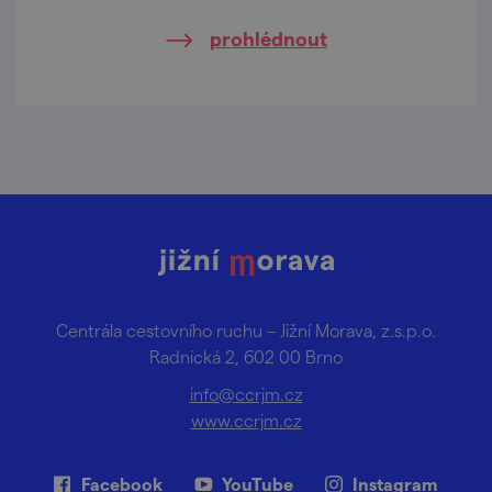
prohlédnout
Centrála cestovního ruchu – Jižní Morava, z.s.p.o.
Radnická 2, 602 00 Brno
info@ccrjm.cz
www.ccrjm.cz
Facebook
YouTube
Instagram