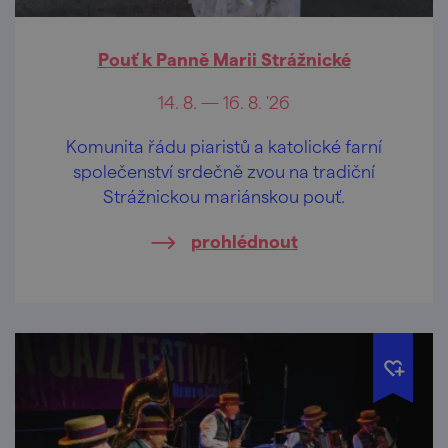
Pouť k Panně Marii Strážnické
14. 8. — 16. 8. '26
Komunita řádu piaristů a katolické farní
společenství srdečně zvou na tradiční
Strážnickou mariánskou pouť.
prohlédnout