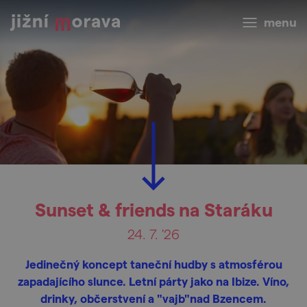
menu
Sunset & friends na Staráku
24. 7. '26
Jedinečný koncept taneční hudby s atmosférou
zapadajícího slunce. Letní párty jako na Ibize. Víno,
drinky, občerstvení a "vajb"nad Bzencem.