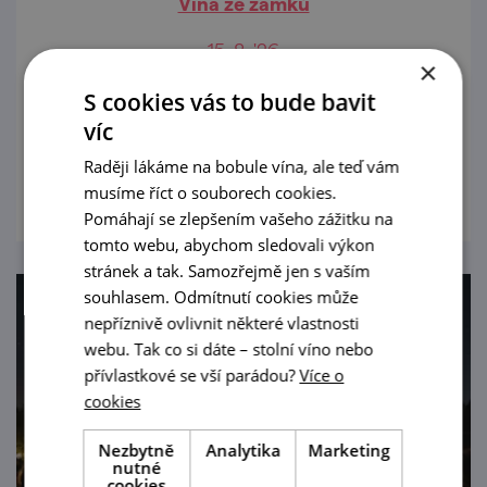
Vína ze zámků
15. 8. '26
×
Mezinárodní přehlídka zámeckých vinařství
S cookies vás to bude bavit
a bohatý doprovodný program.
víc
Raději lákáme na bobule vína, ale teď vám
prohlédnout
musíme říct o souborech cookies.
Pomáhají se zlepšením vašeho zážitku na
tomto webu, abychom sledovali výkon
stránek a tak. Samozřejmě jen s vaším
souhlasem. Odmítnutí cookies může
nepříznivě ovlivnit některé vlastnosti
webu. Tak co si dáte – stolní víno nebo
přívlastkové se vší parádou?
Více o
cookies
Nezbytně
Analytika
Marketing
nutné
cookies