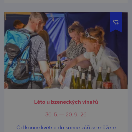
Léto u bzeneckých vinařů
30. 5. — 20. 9. '26
Od konce května do konce září se můžete