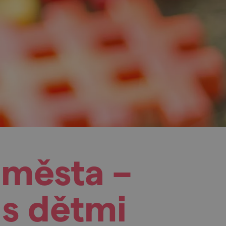
 města –
 s dětmi