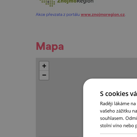
Akce převzata z portálu
www.znojmoregion.cz
.
Mapa
+
−
S cookies vá
Raději lákáme na
vašeho zážitku n
souhlasem. Odmítn
stolní víno nebo 