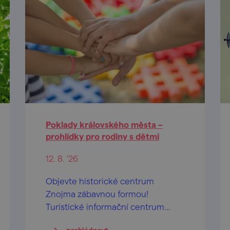
Poklady královského města –
prohlídky pro rodiny s dětmi
12. 8. '26
Objevte historické centrum
Znojma zábavnou formou!
Turistické informační centrum
města Znojma připravilo během
prohlédnout