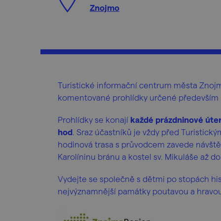
Znojmo
Turistické informační centrum města Znojm
komentované prohlídky určené především 
Prohlídky se konají
každé prázdninové úter
hod
. Sraz účastníků je vždy před Turistick
hodinová trasa s průvodcem zavede návštěv
Karolíninu bránu a kostel sv. Mikuláše až 
Vydejte se společně s dětmi po stopách hi
nejvýznamnější památky poutavou a hravo