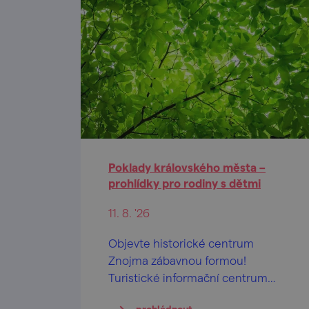
Poklady královského města –
prohlídky pro rodiny s dětmi
11. 8. '26
Objevte historické centrum
Znojma zábavnou formou!
Turistické informační centrum
města Znojma připravilo během
prohlédnout