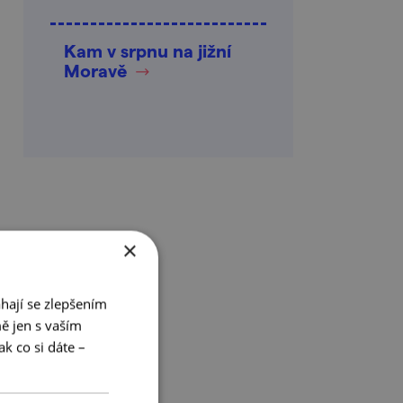
Kam v srpnu na jižní
Moravě
×
hají se zlepšením
ě jen s vaším
k co si dáte –