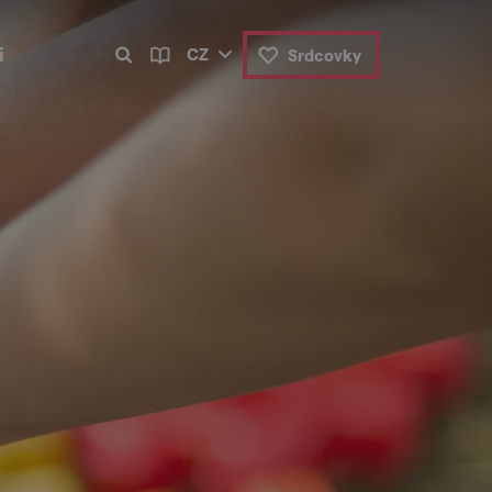
i
CZ
Srdcovky