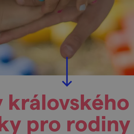
 královského
ky pro rodiny