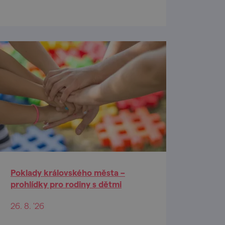
Poklady královského města –
prohlídky pro rodiny s dětmi
26. 8. '26