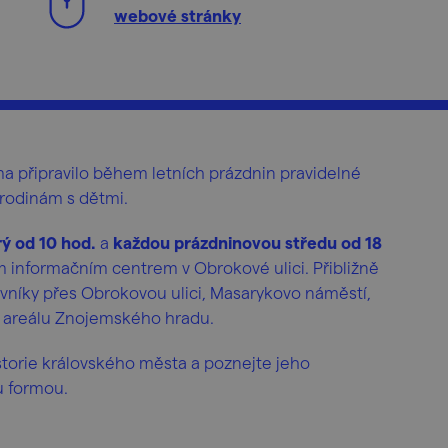
webové stránky
a připravilo během letních prázdnin pravidelné
rodinám s dětmi.
ý od 10 hod.
a
každou prázdninovou středu od 18
ým informačním centrem v Obrokové ulici. Přibližně
níky přes Obrokovou ulici, Masarykovo náměstí,
do areálu Znojemského hradu.
storie královského města a poznejte jeho
u formou.