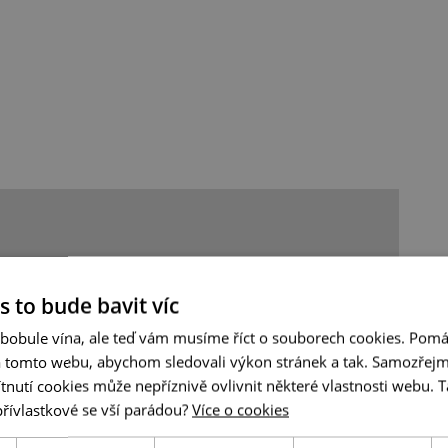
s to bude bavit víc
 bobule vína, ale teď vám musíme říct o souborech cookies. Pomá
a tomto webu, abychom sledovali výkon stránek a tak. Samozřejm
utí cookies může nepříznivě ovlivnit některé vlastnosti webu. Ta
přívlastkové se vší parádou?
Více o cookies