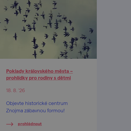
Poklady královského města –
prohlídky pro rodiny s dětmi
18. 8. '26
Objevte historické centrum
Znojma zábavnou formou!
prohlédnout