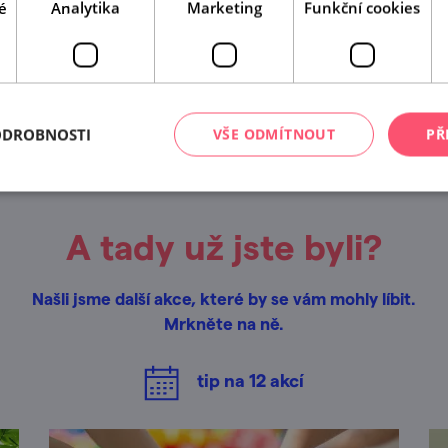
é
Analytika
Marketing
Funkční cookies
Leaflet
|
© Seznam.cz a.s. a další
ODROBNOSTI
VŠE ODMÍTNOUT
PŘ
A tady už jste byli?
Našli jsme další akce, které by se vám mohly líbit.
Mrkněte na ně.
tip na
12
akcí