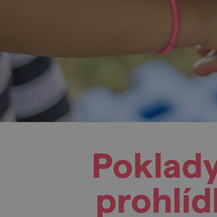
Poklady
prohlíd