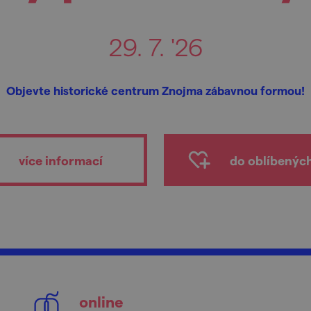
29. 7. '26
Objevte historické centrum Znojma zábavnou formou!
více informací
do oblíbenýc
online