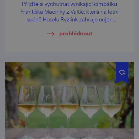
Přijďte si vychutnat vynikající cimbálku
Františka Macinky z Valtic, která na letní
scéně Hotelu Ryzlink zahraje nejen
moravské písničky.
prohlédnout