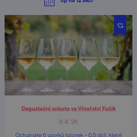
Degustační sobota ve Vinařství Fučík
8. 8. '26
Ochutnáte 6 vzorků (vzorek – 0,5 dcl), které