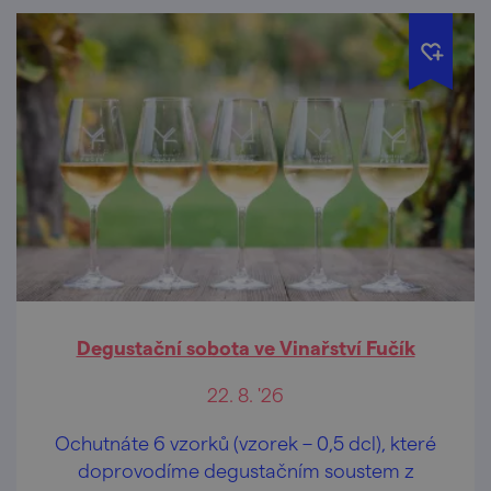
Degustační sobota ve Vinařství Fučík
22. 8. '26
Ochutnáte 6 vzorků (vzorek – 0,5 dcl), které
doprovodíme degustačním soustem z