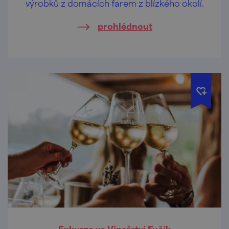
výrobků z domácích farem z blízkého okolí.
prohlédnout
Exkurze ve Vinařství Fučík