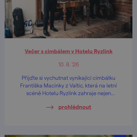
Večer s cimbálem v Hotelu Ryzlink
10. 8. '26
Přijďte si vychutnat vynikající cimbálku
Františka Macinky z Valtic, která na letní
scéně Hotelu Ryzlink zahraje nejen
moravské písničky.
prohlédnout