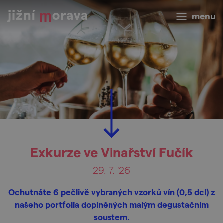
menu
Exkurze ve Vinařství Fučík
29. 7. '26
Ochutnáte 6 pečlivě vybraných vzorků vín (0,5 dcl) z
našeho portfolia doplněných malým degustačním
soustem.