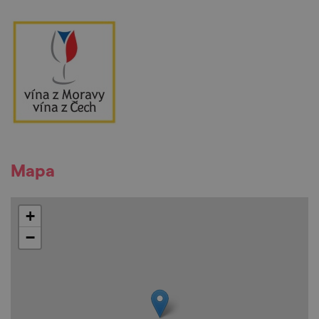
Mapa
+
−