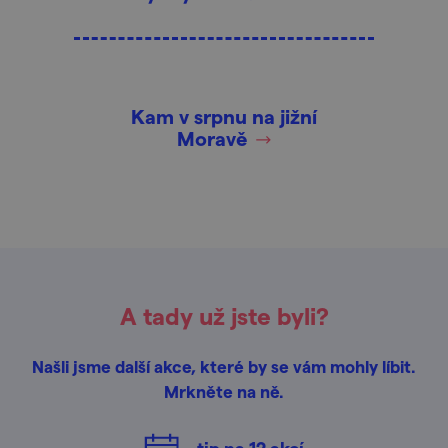
Kam v srpnu na jižní
Moravě
A tady už jste byli?
Našli jsme další akce, které by se vám mohly líbit.
Mrkněte na ně.
tip na
12
akcí