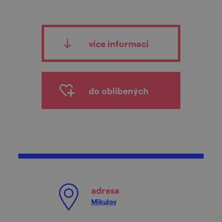
více informací
do oblíbených
adresa
Mikulov