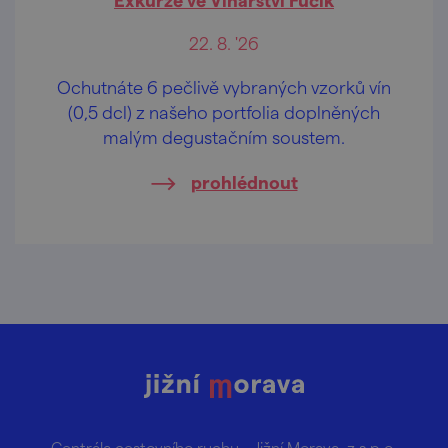
22. 8. '26
Ochutnáte 6 pečlivě vybraných vzorků vín
(0,5 dcl) z našeho portfolia doplněných
malým degustačním soustem.
prohlédnout
Centrála cestovního ruchu – Jižní Morava, z.s.p.o.