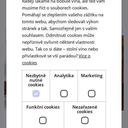
Raději lákáme na bobule vína, ale teď vám
musíme říct o souborech cookies.
prohlédnout
Pomáhají se zlepšením vašeho zážitku na
tomto webu, abychom sledovali výkon
stránek a tak. Samozřejmě jen s vaším
souhlasem. Odmítnutí cookies může
nepříznivě ovlivnit některé vlastnosti
webu. Tak co si dáte – stolní víno nebo
přívlastkové se vší parádou?
Více o
cookies
Nezbytně
Analytika
Marketing
nutné
cookies
Funkční cookies
Nezařazené
cookies
Exkurze ve Vinařství Fučík