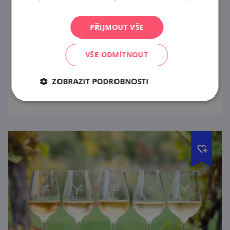
12. 8. '26
PŘIJMOUT VŠE
Ochutnáte 6 pečlivě vybraných vzorků vín
(0,5 dcl) z našeho portfolia doplněných
VŠE ODMÍTNOUT
malým degustačním soustem.
ZOBRAZIT PODROBNOSTI
prohlédnout