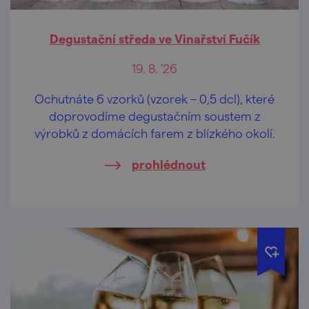
Degustační středa ve Vinařství Fučík
19. 8. '26
Ochutnáte 6 vzorků (vzorek – 0,5 dcl), které
doprovodíme degustačním soustem z
výrobků z domácích farem z blízkého okolí.
prohlédnout