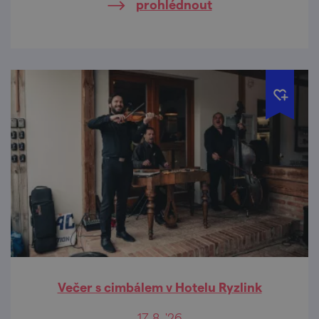
prohlédnout
Večer s cimbálem v Hotelu Ryzlink
17. 8. '26