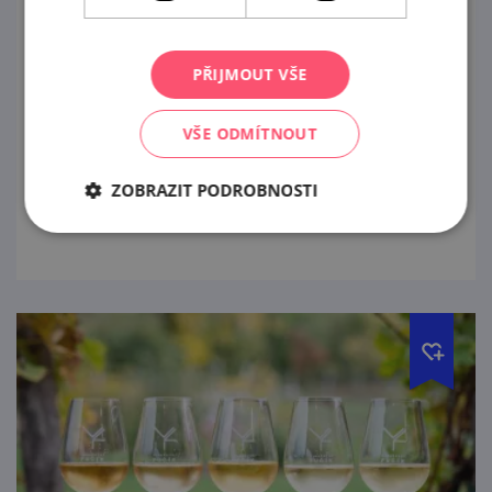
Exkurze ve Vinařství Fučík
12. 8. '26
PŘIJMOUT VŠE
Ochutnáte 6 pečlivě vybraných vzorků vín
VŠE ODMÍTNOUT
(0,5 dcl) z našeho portfolia doplněných
malým degustačním soustem.
ZOBRAZIT PODROBNOSTI
prohlédnout