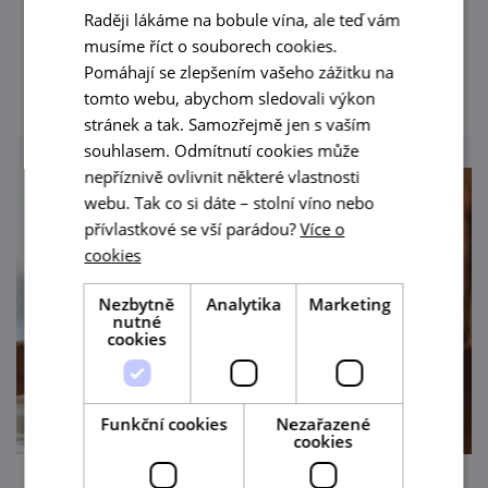
výrobků z domácích farem z blízkého okolí.
Raději lákáme na bobule vína, ale teď vám
musíme říct o souborech cookies.
prohlédnout
Pomáhají se zlepšením vašeho zážitku na
tomto webu, abychom sledovali výkon
stránek a tak. Samozřejmě jen s vaším
souhlasem. Odmítnutí cookies může
nepříznivě ovlivnit některé vlastnosti
webu. Tak co si dáte – stolní víno nebo
přívlastkové se vší parádou?
Více o
cookies
Nezbytně
Analytika
Marketing
nutné
cookies
Funkční cookies
Nezařazené
cookies