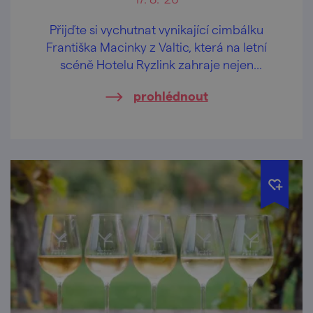
Přijďte si vychutnat vynikající cimbálku
Františka Macinky z Valtic, která na letní
scéně Hotelu Ryzlink zahraje nejen
moravské písničky.
prohlédnout