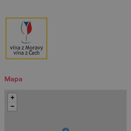
Mapa
+
−