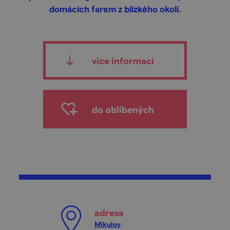
domácích farem z blízkého okolí.
více informací
do oblíbených
adresa
Mikulov