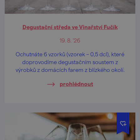
Degustační středa ve Vinařství Fučík
19. 8. '26
Ochutnáte 6 vzorků (vzorek – 0,5 dcl), které
doprovodíme degustačním soustem z
výrobků z domácích farem z blízkého okolí.
prohlédnout