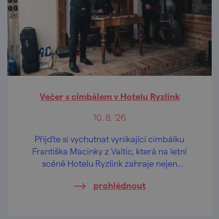
Večer s cimbálem v Hotelu Ryzlink
10. 8. '26
Přijďte si vychutnat vynikající cimbálku
Františka Macinky z Valtic, která na letní
scéně Hotelu Ryzlink zahraje nejen
moravské písničky.
prohlédnout