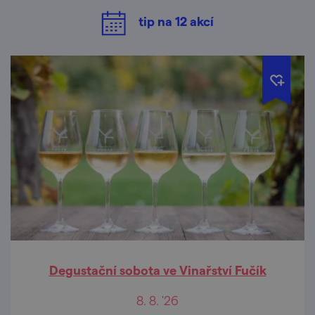
tip na
12
akcí
Degustační sobota ve Vinařství Fučík
8. 8. '26