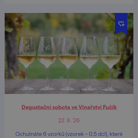
Degustační sobota ve Vinařství Fučík
22. 8. '26
Ochutnáte 6 vzorků (vzorek – 0,5 dcl), které