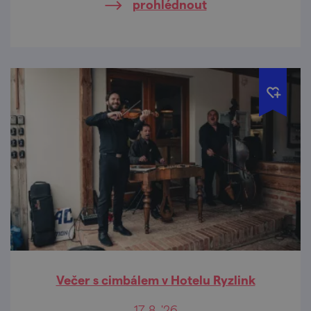
prohlédnout
Večer s cimbálem v Hotelu Ryzlink
17. 8. '26