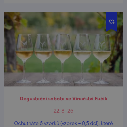
Degustační sobota ve Vinařství Fučík
22. 8. '26
Ochutnáte 6 vzorků (vzorek – 0,5 dcl), které