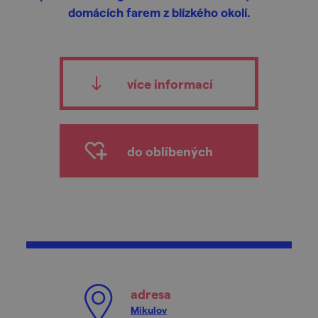
domácích farem z blízkého okolí.
více informací
do oblíbených
adresa
Mikulov