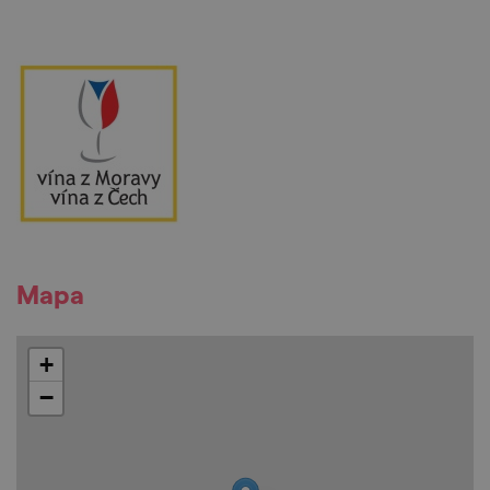
Mapa
+
−