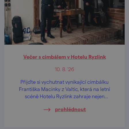
Večer s cimbálem v Hotelu Ryzlink
10. 8. '26
Přijďte si vychutnat vynikající cimbálku
Františka Macinky z Valtic, která na letní
scéně Hotelu Ryzlink zahraje nejen
moravské písničky.
prohlédnout