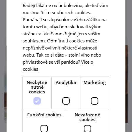
výrobků z domácích farem z blízkého okolí.
Raději lákáme na bobule vína, ale teď vám
musíme říct o souborech cookies.
prohlédnout
Pomáhají se zlepšením vašeho zážitku na
tomto webu, abychom sledovali výkon
stránek a tak. Samozřejmě jen s vaším
souhlasem. Odmítnutí cookies může
nepříznivě ovlivnit některé vlastnosti
webu. Tak co si dáte – stolní víno nebo
přívlastkové se vší parádou?
Více o
cookies
Nezbytně
Analytika
Marketing
nutné
cookies
Funkční cookies
Nezařazené
cookies