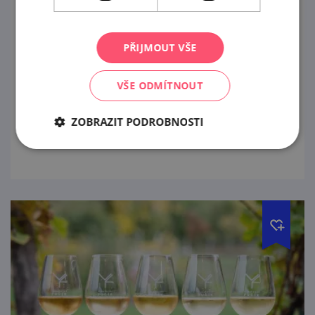
Exkurze ve Vinařství Fučík
12. 8. '26
PŘIJMOUT VŠE
Ochutnáte 6 pečlivě vybraných vzorků vín
VŠE ODMÍTNOUT
(0,5 dcl) z našeho portfolia doplněných
malým degustačním soustem.
ZOBRAZIT PODROBNOSTI
prohlédnout