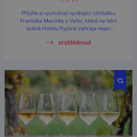
Přijďte si vychutnat vynikající cimbálku
Františka Macinky z Valtic, která na letní
scéně Hotelu Ryzlink zahraje nejen
moravské písničky.
prohlédnout