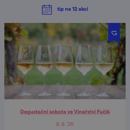
tip na
12
akcí
Degustační sobota ve Vinařství Fučík
8. 8. '26