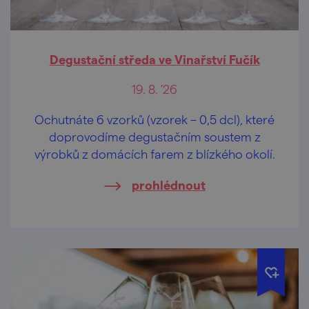
Degustační středa ve Vinařství Fučík
19. 8. '26
Ochutnáte 6 vzorků (vzorek – 0,5 dcl), které
doprovodíme degustačním soustem z
výrobků z domácích farem z blízkého okolí.
prohlédnout