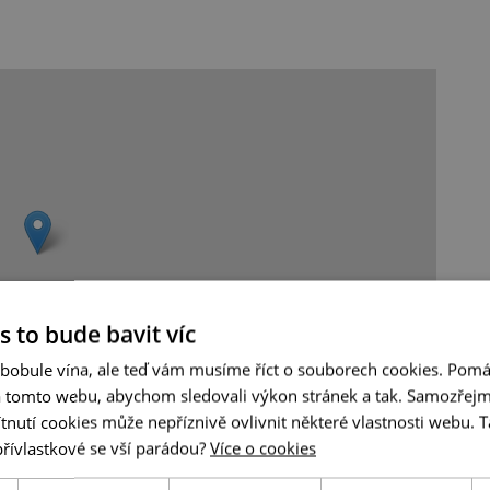
s to bude bavit víc
 bobule vína, ale teď vám musíme říct o souborech cookies. Pomá
a tomto webu, abychom sledovali výkon stránek a tak. Samozřejm
utí cookies může nepříznivě ovlivnit některé vlastnosti webu. Ta
Leaflet
|
© Seznam.cz a.s. a další
přívlastkové se vší parádou?
Více o cookies