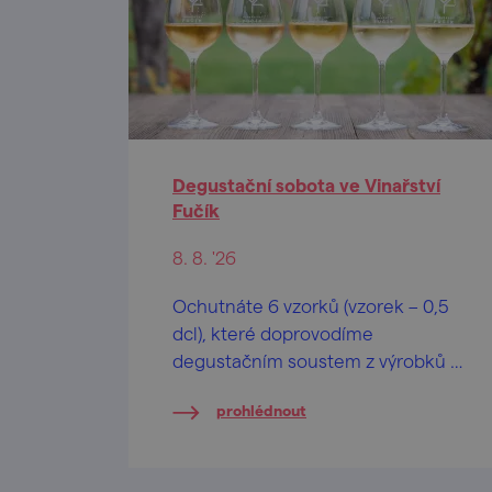
Degustační sobota ve Vinařství
Fučík
8. 8. '26
Ochutnáte 6 vzorků (vzorek – 0,5
dcl), které doprovodíme
degustačním soustem z výrobků z
domácích farem z blízkého okolí.
prohlédnout