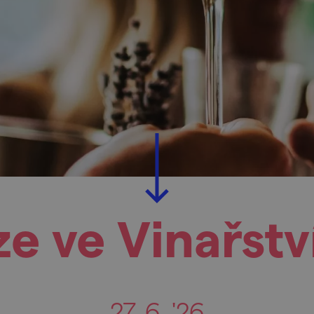
e ve Vinařstv
27. 6. '26