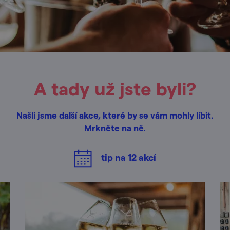
A tady už jste byli?
Našli jsme další akce, které by se vám mohly líbit.
Mrkněte na ně.
tip na
12
akcí