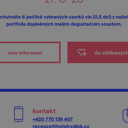
chutnáte 6 pečlivě vybraných vzorků vín (0,5 dcl) z naše
portfolia doplněných malým degustačním soustem.
více informací
do oblíbenýc
kontakt
+420 770 139 407
recepce@hotelryzlink.cz