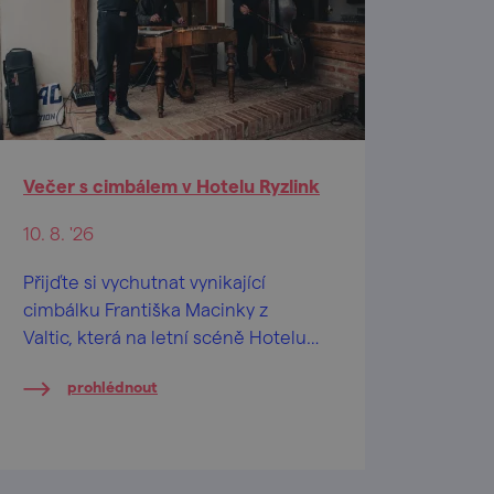
Večer s cimbálem v Hotelu Ryzlink
10. 8. '26
Přijďte si vychutnat vynikající
cimbálku Františka Macinky z
Valtic, která na letní scéně Hotelu
Ryzlink zahraje nejen moravské
prohlédnout
písničky.