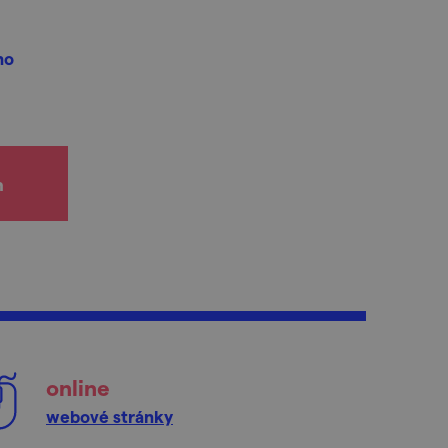
ho
h
online
webové stránky