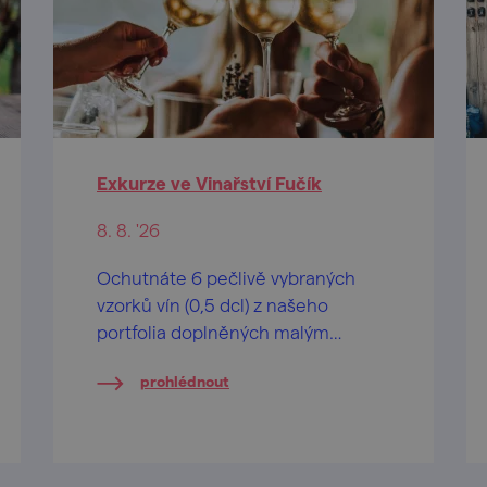
Exkurze ve Vinařství Fučík
8. 8. '26
Ochutnáte 6 pečlivě vybraných
vzorků vín (0,5 dcl) z našeho
portfolia doplněných malým
degustačním soustem.
prohlédnout