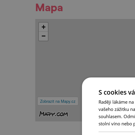
Mapa
+
−
S cookies vá
Zobrazit na Mapy.cz
Raději lákáme na
vašeho zážitku n
souhlasem. Odmítn
stolní víno nebo 