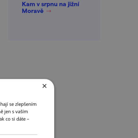
Kam v srpnu na jižní
Moravě
×
hají se zlepšením
ě jen s vaším
k co si dáte –