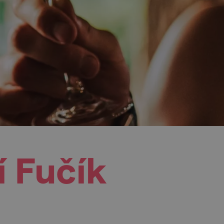
í Fučík